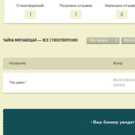
Стихотворений:
Получено отзывов:
Написано отзыво
1
1
0
ЧАЙКА МЯУКАЮЩАЯ — ВСЕ СТИХОТВОРЕНИЯ
Все жанры
Все р
Название
Жанр
Философска
"На ужин."
лирика
⭐
Ваш баннер увидят