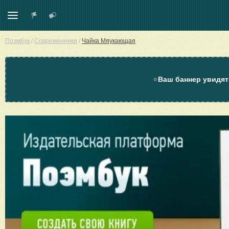
Поэмбук
/
Современники
/
Чайка Мяукающая
⭐
Ваш баннер увидят