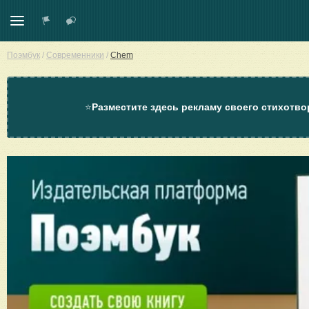
Поэмбук
/
Современники
/
Chem
⭐
Разместите здесь рекламу своего стихотво