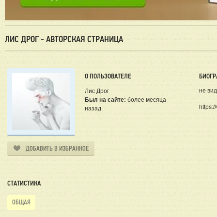
ЛИС ДРОГ - АВТОРСКАЯ СТРАНИЦА
О ПОЛЬЗОВАТЕЛЕ
БИОГР
не вид
Лис Дрог
Был на сайте:
более месяца
https:/
назад.
ДОБАВИТЬ В ИЗБРАННОЕ
СТАТИСТИКА
ОБЩАЯ