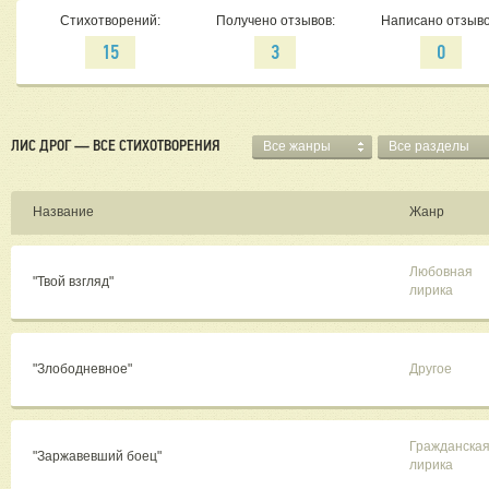
Стихотворений:
Получено отзывов:
Написано отзыво
15
3
0
ЛИС ДРОГ — ВСЕ СТИХОТВОРЕНИЯ
Все жанры
Все разделы
Название
Жанр
Любовная
"Твой взгляд"
лирика
"Злободневное"
Другое
Гражданска
"Заржавевший боец"
лирика