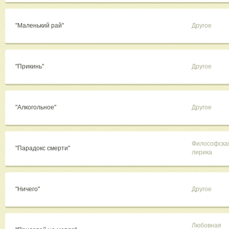
"Маленький рай"
Другое
"Прикинь"
Другое
"Алкогольное"
Другое
Философска
"Парадокс смерти"
лирика
"Ничего"
Другое
Любовная