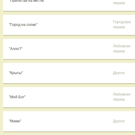
"Прилетай на метле"
лирика
Городская
"Город на сопке"
лирика
Любовная
"Алло?"
лирика
"Крысы"
Другое
Любовная
"Мой Бог"
лирика
"Мама"
Другое