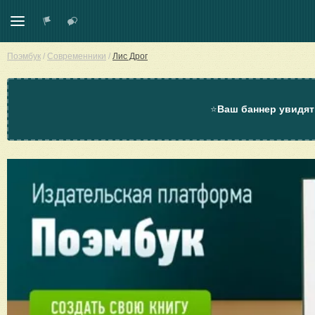
Поэмбук
/
Современники
/
Лис Дрог
⭐
Ваш баннер увидят