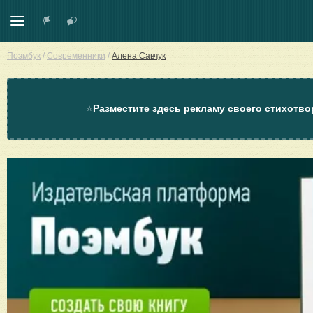
Поэмбук
/
Современники
/
Алена Савчук
⭐
Разместите здесь рекламу своего стихотво