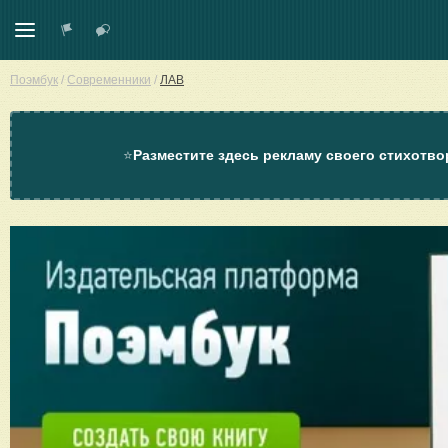
Поэмбук
/
Современники
/
ЛАВ
⭐
Разместите здесь рекламу своего стихотво