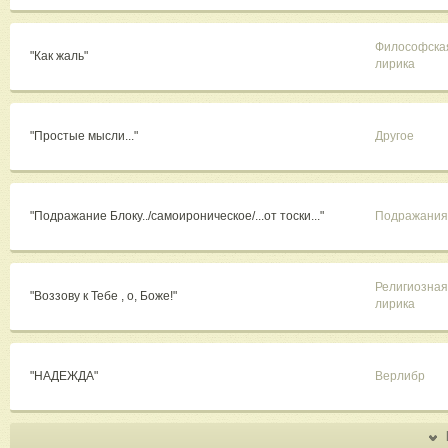
Философска
"Как жаль"
лирика
"Простые мысли..."
Другое
"Подражание Блоку../самоироническое/...от тоски..."
Подражания
Религиозная
"Воззову к Тебе , о, Боже!"
лирика
"НАДЕЖДА"
Верлибр