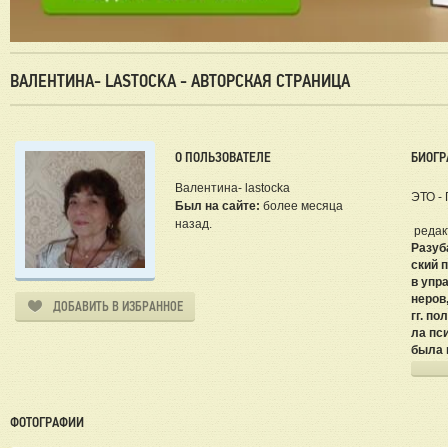
ВАЛЕНТИНА- LASTOCKA - АВТОРСКАЯ СТРАНИЦА
О ПОЛЬЗОВАТЕЛЕ
БИОГР
Валентина- lastocka
ЭТО -
Был на сайте:
более месяца
назад.
редак
Разуб
ский 
в упр
неров,
ДОБАВИТЬ В ИЗБРАННОЕ
гг. по
ла пс
была 
лась 
юност
«…У м
са. И 
ФОТОГРАФИИ
(В. Ма