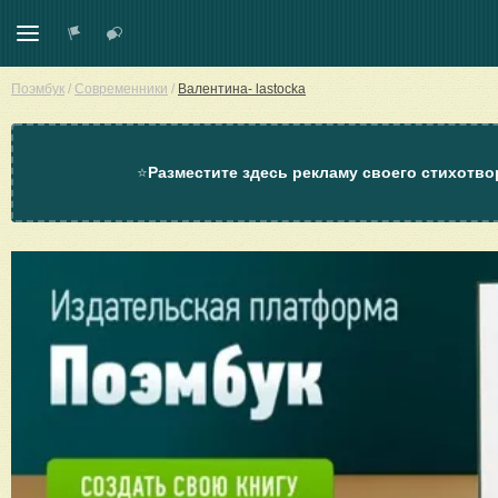
Поэмбук
/
Современники
/
Валентина- lastocka
⭐
Разместите здесь рекламу своего стихотво