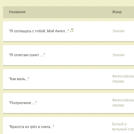
Название
Жанр
"Я соглашусь с тобой, Мой Ангел..."
Элегия
"Я сплетаю сонет ...."
Элегия
Философска
"Как жаль..."
лирика
Философска
"Полуночное ...."
лирика
Белый и
"Красота из грёз и снега..."
вольный сти