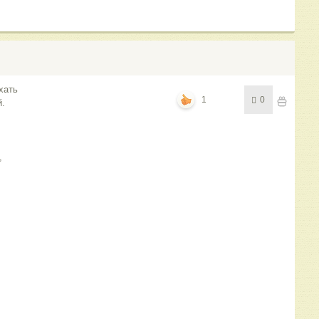
хать
1
0
й.
,