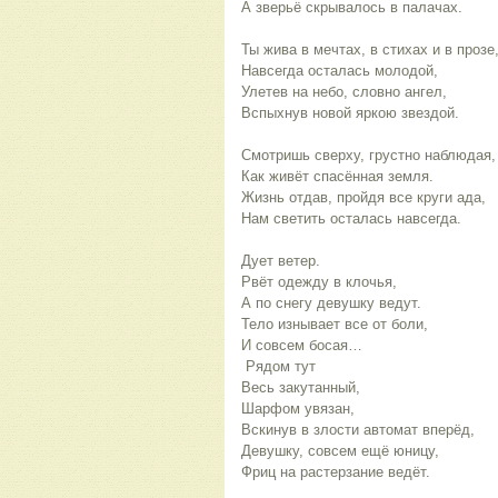
А зверьё скрывалось в палачах.
Ты жива в мечтах, в стихах и в прозе
Навсегда осталась молодой,
Улетев на небо, словно ангел,
Вспыхнув новой яркою звездой.
Смотришь сверху, грустно наблюдая,
Как живёт спасённая земля.
Жизнь отдав, пройдя все круги ада,
Нам светить осталась навсегда.
Дует ветер.
Рвёт одежду в клочья,
А по снегу девушку ведут.
Тело изнывает все от боли,
И совсем босая…
Рядом тут
Весь закутанный,
Шарфом увязан,
Вскинув в злости автомат вперёд,
Девушку, совсем ещё юницу,
Фриц на растерзание ведёт.