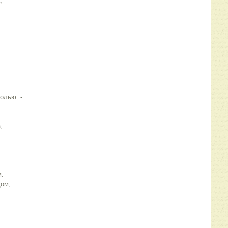
,
болью. -
,
м.
дом,