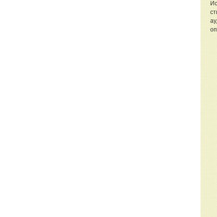
Ис
ст
ау
,
оп