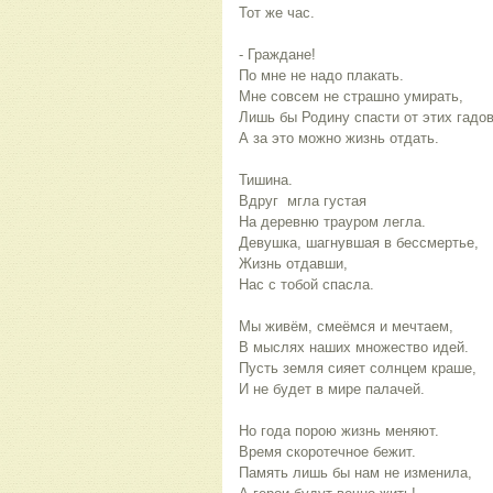
Тот же час.
- Граждане!
По мне не надо плакать.
Мне совсем не страшно умирать,
Лишь бы Родину спасти от этих гадов
А за это можно жизнь отдать.
Тишина.
Вдруг мгла густая
На деревню трауром легла.
Девушка, шагнувшая в бессмертье,
Жизнь отдавши,
Нас с тобой спасла.
Мы живём, смеёмся и мечтаем,
В мыслях наших множество идей.
Пусть земля сияет солнцем краше,
И не будет в мире палачей.
Но года порою жизнь меняют.
Время скоротечное бежит.
Память лишь бы нам не изменила,