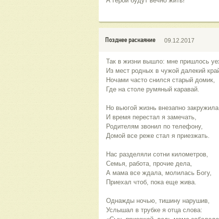
А герои будут вечно жить!
Позднее раскаяние
09.12.2017
Так в жизни вышло: мне пришлось уе
Из мест родных в чужой далекий кра
Ночами часто снился старый домик,
Где на столе румяный каравай.
Но вьюгой жизнь внезапно закружила
И время перестал я замечать,
Родителям звонил по телефону,
Домой все реже стал я приезжать.
Нас разделяли сотни километров,
Семья, работа, прочие дела,
А мама все ждала, молилась Богу,
Приехал чтоб, пока еще жива.
Однажды ночью, тишину нарушив,
Услышал в трубке я отца слова: