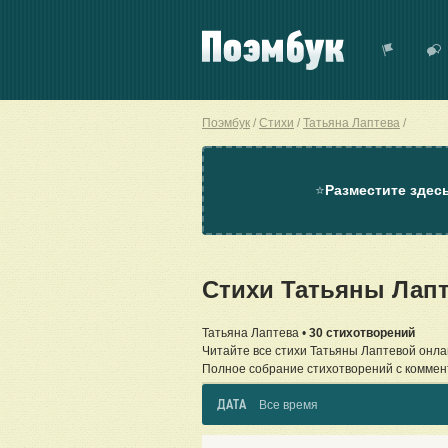
Поэмбук
Стихи
Татьяна Лаптева
⭐
Разместите здес
Стихи Татьяны Лап
Татьяна Лаптева •
30 стихотворений
Читайте все стихи Татьяны Лаптевой онла
Полное собрание стихотворений с коммен
ДАТА
Все время