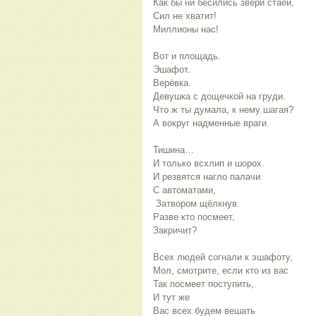
Как бы ни бесились звери стаей,
Сил не хватит!
Миллионы нас!
Вот и площадь.
Эшафот.
Верёвка.
Девушка с дощечкой на груди.
Что ж ты думала, к нему шагая?
А вокруг надменные враги.
Тишина…
И только всхлип и шорох.
И резвятся нагло палачи
С автоматами,
Затвором щёлкнув.
Разве кто посмеет,
Закричит?
Всех людей согнали к эшафоту,
Мол, смотрите, если кто из вас
Так посмеет поступить,
И тут же
Вас всех будем вешать