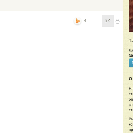
4
0
Т
Ла
30
О
На
ст
оп
се
ст
Вы
ко
пр