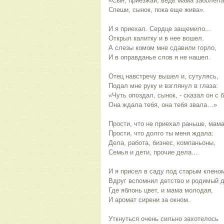
«Сын, приезжай, ведь мама заболела
Спеши, сынок, пока еще жива».
И я приехал. Сердце защемило...
Открыл калитку и в нее вошел.
А слезы комом мне сдавили горло,
И в оправданье слов я не нашел.
Отец навстречу вышел и, сутулясь,
Подал мне руку и взглянул в глаза:
«Чуть опоздал, сынок, - сказал он с 
Она ждала тебя, она тебя звала…»
Прости, что не приехал раньше, мама
Прости, что долго ты меня ждала:
Дела, работа, бизнес, компаньоны,
Семья и дети, прочие дела…
И я присел в саду под старым клено
Вдруг вспомнил детство и родимый 
Где яблонь цвет, и мама молодая,
И аромат сирени за окном.
Уткнуться очень сильно захотелось