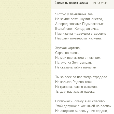
С нами ты живая навека
13.04.2015
Я стою у памятника Зое.
На земле опять шумит листва,
А перед глазами Подмосковье:
Белый снег. Холодная зима.
Партизанка – девушка в деревне
Немцами по-зверски казнена.
Жуткая картина,
Страшно очень,
Но мои все мысли с нею там.
Патриотка Зоя, умирая,
Не сказала тайну палачам.
Ты за всех за нас тогда страдала –
Не забыла Родина тебя:
Из гранита, камня высекая,
Ты для нас живая навека.
Поклонюсь, скажу я ей спасибо
Этой девушке с косынкой на плечах.
Не людское билось у них сердце,