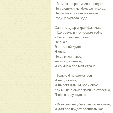
- Мамочка, прости меня, родная,
Не увидимся мы больше никогда.
Не могла я поступить иначе:
Родину окутала беда.
Сапогом удар и крик фашиста:
- Как зовут, и кто послал тебя?
- Ничего вам не скажу,
Не знаю –
Это тайной будет.
Я одна,
Но за мной народ –
могучий, смелый,
И со мною вся моя страна.
«Только б не сломаться
И не дрогнуть,
И не показать им боль свою.
Как бы не любила жизнь я страстно,
Я её за веру отдаю».
- Всех вам не убить, не перевешать,
И для вас придёт расплаты час!