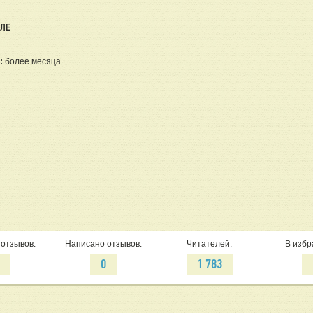
ЕЛЕ
:
более месяца
отзывов:
Написано отзывов:
Читателей:
В избр
0
0
1 783