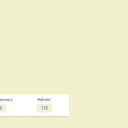
анном у:
Рейтинг:
0
110