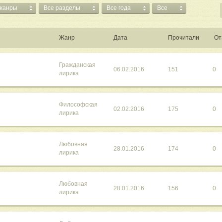
 жанры
Все разделы
Все года
Все
Жанр
Дата
Прочитали
От
Гражданская
06.02.2016
151
0
лирика
Философская
02.02.2016
175
0
лирика
Любовная
28.01.2016
174
0
лирика
Любовная
28.01.2016
156
0
лирика