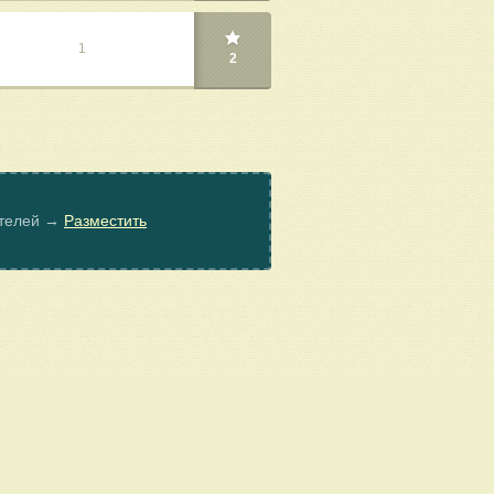
1
2
ателей →
Разместить