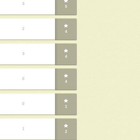
3
5
2
4
3
4
0
4
0
1
1
2