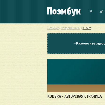
Поэмбук
/
Современники
/
kudera
⭐
Разместите здес
KUDERA - АВТОРСКАЯ СТРАНИЦА