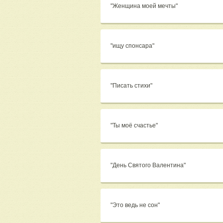
"Женщина моей мечты"
"ищу спонсара"
"Писать стихи"
"Ты моё счастье"
"День Святого Валентина"
"Это ведь не сон"