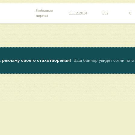
Любовная
11.12.2014
152
0
лирика
ь рекламу своего стихотворения!
Ваш баннер увидят сотни чит