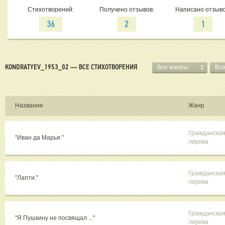
Стихотворений:
Получено отзывов:
Написано отзыво
36
2
1
KONDRATYEV_1953_02 — ВСЕ СТИХОТВОРЕНИЯ
Все жанры
Вс
Название
Жанр
Гражданска
"Иван да Марья."
лирика
Гражданска
"Лапти."
лирика
Гражданска
"Я Пушкину не посвящал ..."
лирика