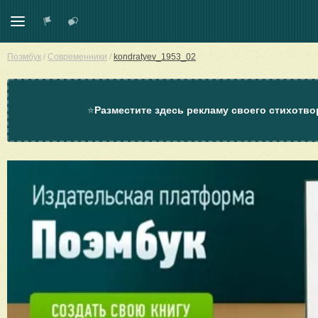
Поэмбук
/
Современники
/
kondratyev_1953_02
⭐
Разместите здесь рекламу своего стихотво