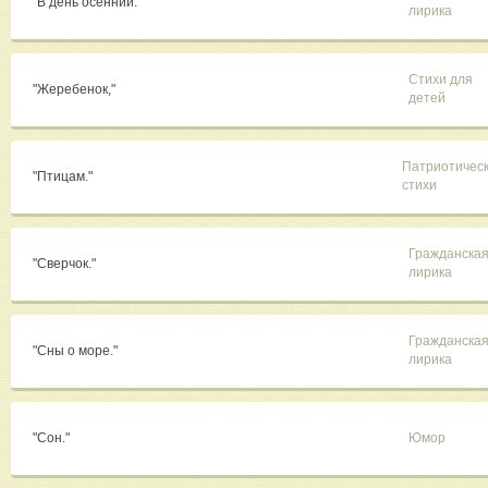
"В день осенний."
лирика
Стихи для
"Жеребенок,"
детей
Патриотичес
"Птицам."
стихи
Гражданска
"Сверчок."
лирика
Гражданска
"Сны о море."
лирика
"Сон."
Юмор