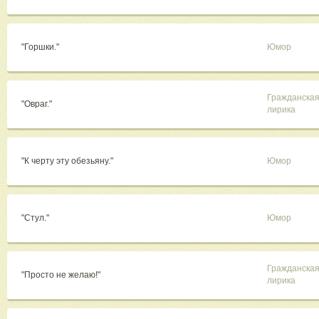
"Горшки."
Юмор
Гражданска
"Овраг."
лирика
"К черту эту обезьяну."
Юмор
"Стул."
Юмор
Гражданска
"Просто не желаю!"
лирика