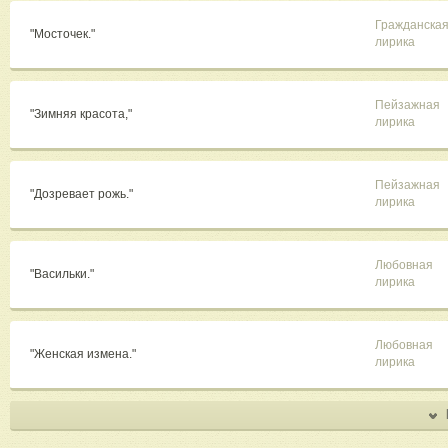
Гражданска
"Мосточек."
лирика
Пейзажная
"Зимняя красота,"
лирика
Пейзажная
"Дозревает рожь."
лирика
Любовная
"Васильки."
лирика
Любовная
"Женская измена."
лирика