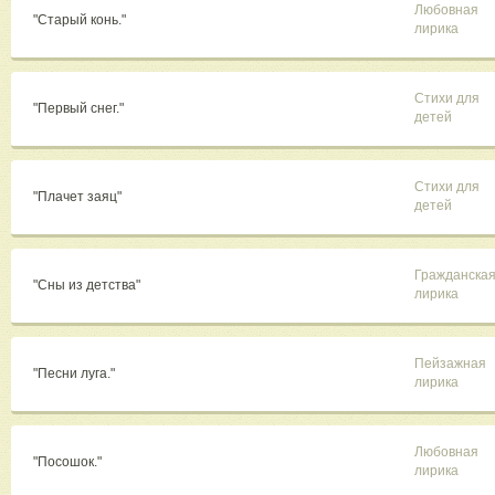
Любовная
"Старый конь."
лирика
Стихи для
"Первый снег."
детей
Стихи для
"Плачет заяц"
детей
Гражданска
"Сны из детства"
лирика
Пейзажная
"Песни луга."
лирика
Любовная
"Посошок."
лирика