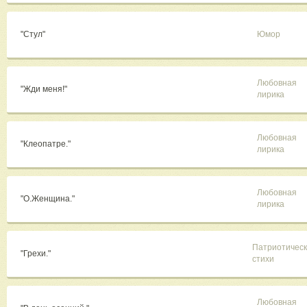
"Стул"
Юмор
Любовная
"Жди меня!"
лирика
Любовная
"Клеопатре."
лирика
Любовная
"О.Женщина."
лирика
Патриотичес
"Грехи."
стихи
Любовная