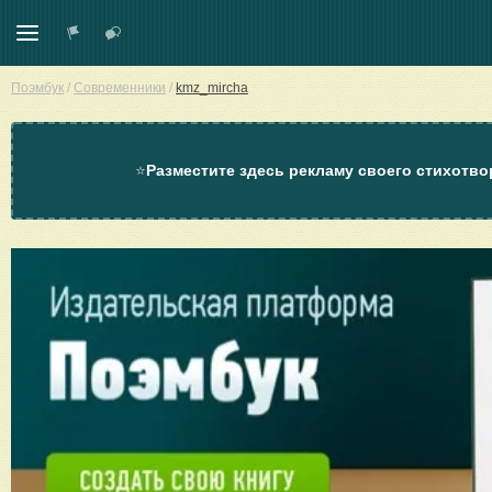
Поэмбук
/
Современники
/
kmz_mircha
⭐
Разместите здесь рекламу своего стихотво