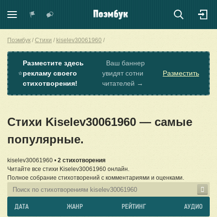
Поэмбук
Стихи
kiselev30061960
Разместите здесь
Ваш баннер
⭐
рекламу своего
увидят сотни
Разместить
стихотворения!
читателей →
Стихи Kiselev30061960 — самые
популярные.
kiselev30061960 •
2 стихотворения
Читайте все стихи Kiselev30061960 онлайн.
Полное собрание стихотворений с комментариями и оценками.
ДАТА
ЖАНР
РЕЙТИНГ
АУДИО