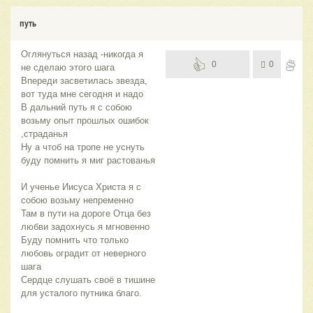
путь
Оглянуться назад -никогда я
0
0
не сделаю этого шага
Впереди засветилась звезда,
вот туда мне сегодня и надо
В дальний путь я с собою
возьму опыт прошлых ошибок
,страданья
Ну а чтоб на тропе не уснуть
буду помнить я миг растованья
И ученье Иисуса Христа я с
собою возьму непременно
Там в пути на дороге Отца без
любви задохнусь я мгновенно
Буду помнить что только
любовь оградит от неверного
шага
Сердце слушать своё в тишине
для усталого путника благо.