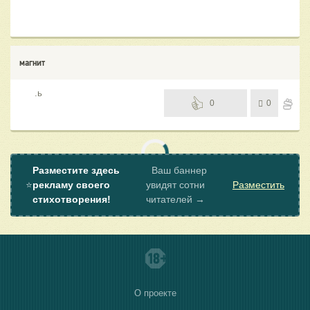
магнит
.ь
0
0
Разместите здесь
Ваш баннер
⭐
рекламу своего
увидят сотни
Разместить
стихотворения!
читателей →
О проекте