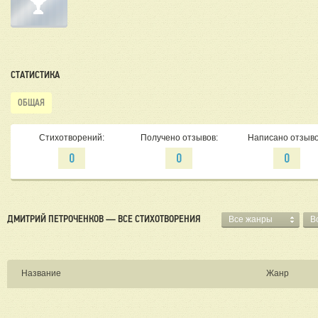
СТАТИСТИКА
ОБЩАЯ
Стихотворений:
Получено отзывов:
Написано отзыво
0
0
0
ДМИТРИЙ ПЕТРОЧЕНКОВ — ВСЕ СТИХОТВОРЕНИЯ
Все жанры
В
Название
Жанр