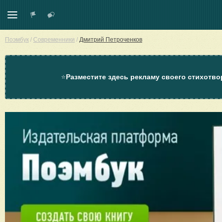
Поэмбук
/
Современники
/
Дмитрий Петроченков
⭐
Разместите здесь рекламу своего стихотво