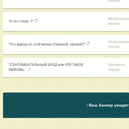
лирика
Философска
"А что стихи..?"
лирика
Философска
"Что ждёшь от этой жизни странной, скучной?"
лирика
"СЕНТИМЕНТАЛЬНЫЙ БРЕД или ЧТО ТАКОЕ
Любовная
ЛЮБОВЬ......"
лирика
⭐
Ваш баннер увидят