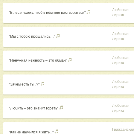
Любовная
"В лес я ухожу, чтоб в нём мне раствориться"
лирика
Любовная
"Мы с тобою прощались…"
лирика
Любовная
"Ненужная нежность – это обман"
лирика
Любовная
"Зачем есть ты..?"
лирика
Любовная
"Любить – это значит гореть"
лирика
Гражданска
"Как не научился я жить..."