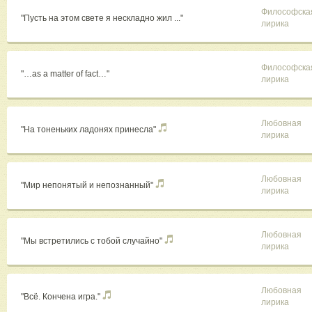
Философска
"Пусть на этом свете я нескладно жил ..."
лирика
Философска
"…as a matter of fact…"
лирика
Любовная
"На тоненьких ладонях принесла"
лирика
Любовная
"Мир непонятый и непознанный"
лирика
Любовная
"Мы встретились с тобой случайно"
лирика
Любовная
"Всё. Кончена игра."
лирика