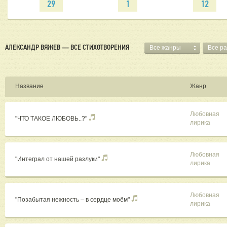
29
1
12
АЛЕКСАНДР ВЯЖЕВ — ВСЕ СТИХОТВОРЕНИЯ
Все жанры
Все р
Название
Жанр
Любовная
"ЧТО ТАКОЕ ЛЮБОВЬ..?"
лирика
Любовная
"Интеграл от нашей разлуки"
лирика
Любовная
"Позабытая нежность – в сердце моём"
лирика