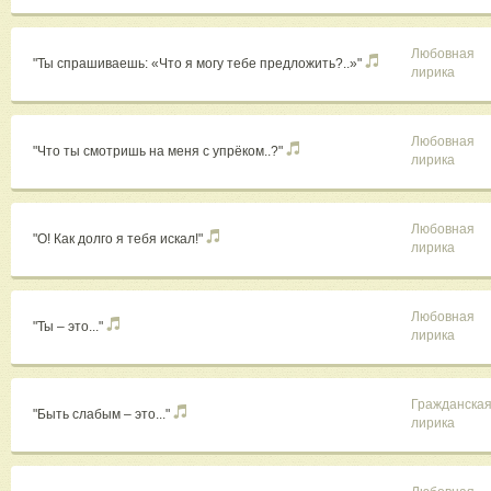
Любовная
"Ты спрашиваешь: «Что я могу тебе предложить?..»"
лирика
Любовная
"Что ты смотришь на меня с упрёком..?"
лирика
Любовная
"О! Как долго я тебя искал!"
лирика
Любовная
"Ты – это..."
лирика
Гражданска
"Быть слабым – это..."
лирика