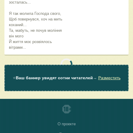
зосталась...
Я так молила Господа свого,
Щоб повернувся, хоч на мить
коханий...
Та, мабуть, не почув моління
він мого
Й життя моє розвіялось
вітрами...
⭐
Ваш баннер увидят сотни читателей
→
Разместить
О проекте