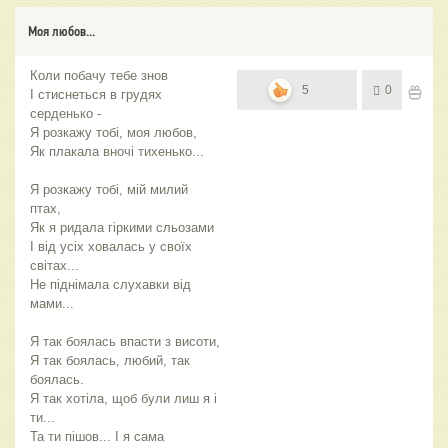
Моя любов...
Коли побачу тебе знов
5
0
І стиснеться в грудях
серденько -
Я розкажу тобі, моя любов,
Як плакала вночі тихенько...
Я розкажу тобі, мій милий
птах,
Як я ридала гіркими сльозами
І від усіх ховалась у своїх
світах...
Не піднімала слухавки від
мами...
Я так боялась впасти з висоти,
Я так боялась, любий, так
боялась.
Я так хотіла, щоб були лиш я і
ти...
Та ти пішов... І я сама