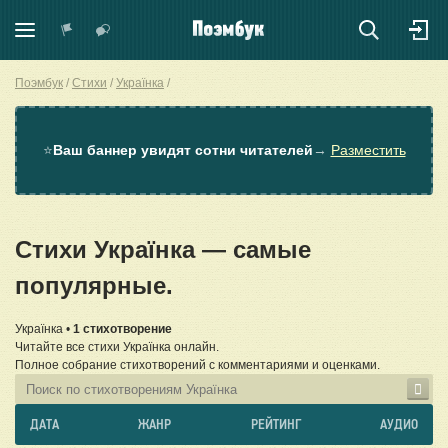
Поэмбук
Стихи
Українка
⭐
Ваш баннер увидят сотни читателей
→
Разместить
Стихи Українка — самые
популярные.
Українка •
1 стихотворение
Читайте все стихи Українка онлайн.
Полное собрание стихотворений с комментариями и оценками.
ДАТА
ЖАНР
РЕЙТИНГ
АУДИО