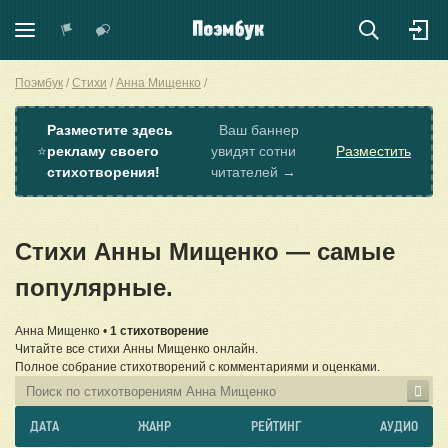
Поэмбук
Стихи
Анна Мищенко
Разместите здесь
Ваш баннер
⭐
рекламу своего
увидят сотни
Разместить
стихотворения!
читателей →
Стихи Анны Мищенко — самые
популярные.
Анна Мищенко •
1 стихотворение
Читайте все стихи Анны Мищенко онлайн.
Полное собрание стихотворений с комментариями и оценками.
ДАТА
ЖАНР
РЕЙТИНГ
АУДИО