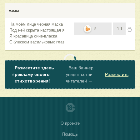
маска
На моём лице чёрная маска
5
1
Под ней скрыта настоящая я
Я красавица сине-власка
С блеском васильковых глаз
Разместите здесь
Ваш баннер
⭐
рекламу своего
увидят сотни
Разместить
стихотворения!
читателей →
О проекте
Помощь