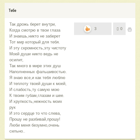
Тебе
Так дрожь берет внутри,
3
0
Когда смотрю в твои глаза
И знаешь,никто не заберет
Тот мир который для тебя.
И эту скромность,эту чистоту
Моей души никто ведь не
осилит,
Так много в мире этих душ
Наполненных фальшивостью.
Я знаю все,и как тебя люблю
И теплоту твоей души к моей,
И слабость,ту самую мою
К твоим губам,глазам и шее.
И хрупкость,нежность моих
рук
И это сердце то что слева,
Прошу не разбивай,прошу!
Люби меня безумно,очень
сильно..