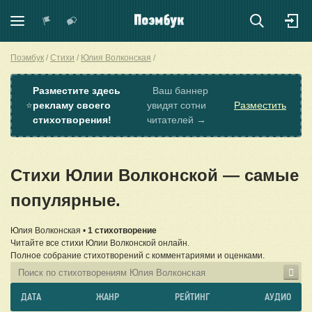
Поэмбук
Стихи
Юлия Волконская
Разместите здесь
Ваш баннер
⭐
рекламу своего
увидят сотни
Разместить
стихотворения!
читателей →
Стихи Юлии Волконской — самые
популярные.
Юлия Волконская •
1 стихотворение
Читайте все стихи Юлии Волконской онлайн.
Полное собрание стихотворений с комментариями и оценками.
ДАТА
ЖАНР
РЕЙТИНГ
АУДИО