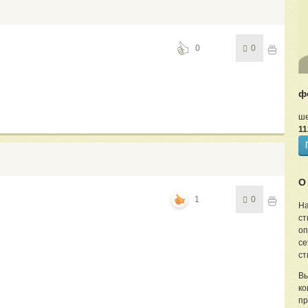
0
0
ф
ше
11
О
1
0
На
ст
оп
се
ст
Вы
ко
пр