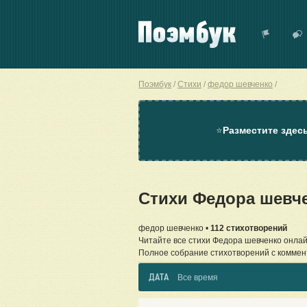
Поэмбук
Стихи
федор шевченко
⭐
Разместите здес
Стихи Федора шевч
федор шевченко •
112 стихотворений
Читайте все стихи Федора шевченко онлай
Полное собрание стихотворений с коммен
ДАТА
Все время