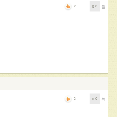
2
0
2
0