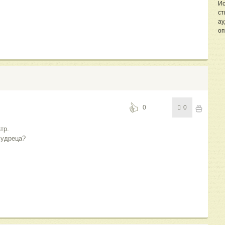
Ис
ст
ау
оп
0
0
тр.
мудреца?