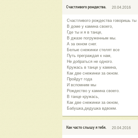
Счастливого рождества.
20.04.2016
Счастливого рождества говоришь ты
В доме у камина своего,
Где ты и я в танце,
В джазе погруженным мы.
А за окном снег.
Белые снежинки стелят все
Путь преграждая к нам,
Не добраться не одного.
Кружась в танце у камина,
Как две снежинки за окном.
Пройдут года
И вспомним мы
Рождество у камина своего.
В танце кружась,
Как две снежинки за окном,
Бабушка,дедушка вдвоем.
Как часто слышу я тебя.
20.04.2016