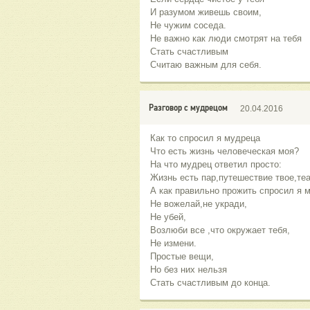
И разумом живешь своим,
Не чужим соседа.
Не важно как люди смотрят на тебя
Стать счастливым
Считаю важным для себя.
Разговор с мудрецом
20.04.2016
Как то спросил я мудреца
Что есть жизнь человеческая моя?
На что мудрец ответил просто:
Жизнь есть пар,путешествие твое,теа
А как правильно прожить спросил я 
Не вожелай,не укради,
Не убей,
Возлюби все ,что окружает тебя,
Не измени.
Простые вещи,
Но без них нельзя
Стать счастливым до конца.