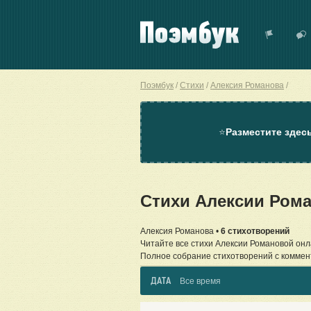
Поэмбук
Стихи
Алексия Романова
⭐
Разместите здес
Стихи Алексии Ром
Алексия Романова •
6 стихотворений
Читайте все стихи Алексии Романовой онл
Полное собрание стихотворений с коммен
ДАТА
Все время