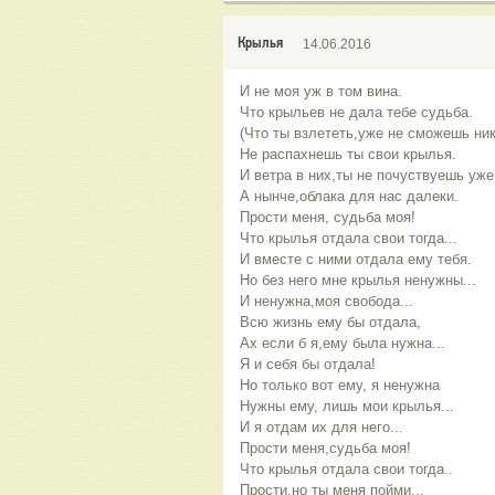
Крылья
14.06.2016
И не моя уж в том вина.
Что крыльев не дала тебе судьба.
(Что ты взлететь,уже не сможешь ник
Не распахнешь ты свои крылья.
И ветра в них,ты не почуствуешь уже
А нынче,облака для нас далеки.
Прости меня, судьба моя!
Что крылья отдала свои тогда...
И вместе с ними отдала ему тебя.
Но без него мне крылья ненужны...
И ненужна,моя свобода...
Всю жизнь ему бы отдала,
Ах если б я,ему была нужна...
Я и себя бы отдала!
Но только вот ему, я ненужна
Нужны ему, лишь мои крылья...
И я отдам их для него...
Прости меня,судьба моя!
Что крылья отдала свои тогда..
Прости,но ты меня пойми...