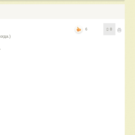
6
0
огда.)
,