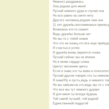
Немного раздражась
Она родная для меня!
Пускай немного дура и глупая она
Но все равно на свете нету
Другого человека,роднее чем она
11 лет дружбы воспоминанья принес
Возможно кто-то скажет
Ведь дружбы больше нет
Но мы то с тобой знаем
Что это не конец,что все еще прибуд
И счастье,и успех
И дружба вновь вернется снова
Пускай сейчас мы не близки
Но в моем сердце снова
Цветут весенние цветы
Если я знаю,что ты жива и относите
Пускай другие говорят,что ты немнож
Я знаю!Ну и пусть,ведь я немного то
Но мы забьем-на это,ведь мы то с то
Что все мы тут немного дураки
И для меня ты всегда будешь
Той самой лучшей, той родной
Единственной подругой