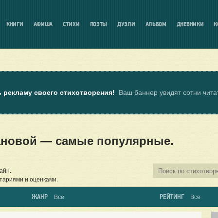
КНИГИ
АФИША
СТИХИ
ПОЭТЫ
ДУЭЛИ
АЛЬБОМ
ДНЕВНИКИ
К
ь рекламу своего стихотворения!
Ваш баннер увидят сотни чит
ановой — самые популярные.
айн.
тариями и оценками.
ЖАНР
РЕЙТИНГ
Все
Все