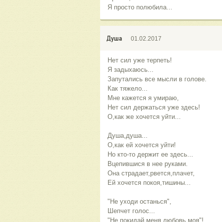
Я просто полюбила...
Душа
01.02.2017
Нет сил уже терпеть!
Я задыхаюсь...
Запутались все мысли в голове.
Как тяжело...
Мне кажется я умираю,
Нет сил держаться уже здесь!
О,как же хочется уйти...
Душа,душа...
О,как ей хочется уйти!
Но кто-то держит ее здесь...
Вцепившися в нее руками.
Она страдает,рвется,плачет,
Ей хочется покоя,тишины...
"Не уходи останься",
Шепчет голос...
"Не покидай меня,любовь моя"!