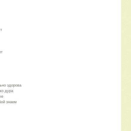
ут
ет
льно здорова
ко дура
же
бой знаем