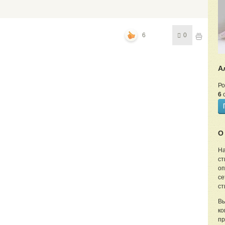
6
0
А
Ро
6
с
О
На
ст
оп
се
ст
Вы
ко
пр