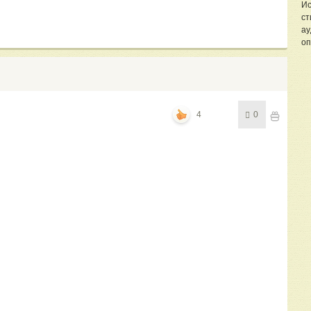
Ис
ст
ау
оп
4
0