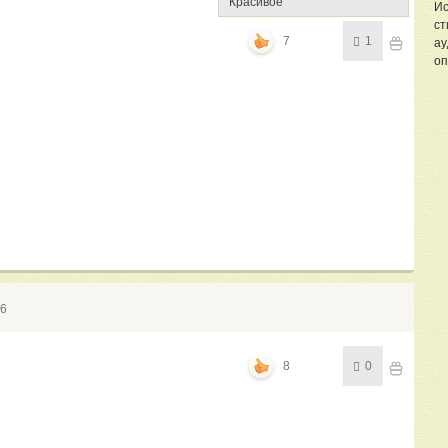
Красивое
Ис
ст
7
1
ау
оп
16
8
0