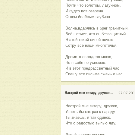
Почти что золотом, латунном.
И будто вся озарена
Огнем белёсым глубина.
Волна,вдаряясь в брег гранитный,
Всё шепчет, что он беззащитный.
Я этой тихой синей ночью
Сотру все наши многоточья.
Дремота овладела мною,
Но я себя не успокою.
И в этот предрассветный час
Спешу все письма сжечь о нас.
Настрой мне гитару, дружок...
27.07.20
Настрой мне гитару, дружок,
Успеть бы как раз к параду.
Ты знаешь, я так одинок,
Что с радостью выпью яду.
Давай запоем романс,