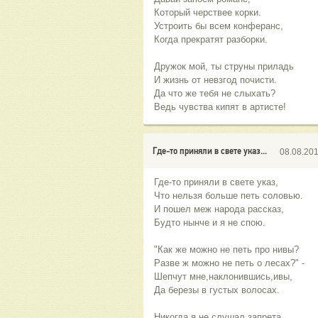
Который черствее корки.
Устроить бы всем конферанс,
Когда прекратят разборки.
Дружок мой, ты струны приладь
И жизнь от невзгод почисти.
Да что же тебя не слыхать?
Ведь чувства кипят в артисте!
Где-то приняли в свете указ...
08.08.20
Где-то приняли в свете указ,
Что нельзя больше петь соловью.
И пошел меж народа рассказ,
Будто нынче и я не спою.
"Как же можно не петь про нивы?
Разве ж можно не петь о лесах?" -
Шепчут мне,наклонившись,ивы,
Да березы в густых волосах.
Никогда я не слушал запрета,