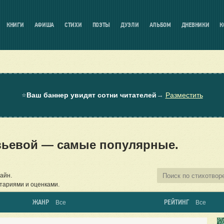
КНИГИ
АФИША
СТИХИ
ПОЭТЫ
ДУЭЛИ
АЛЬБОМ
ДНЕВНИКИ
К
⭐
Ваш баннер увидят сотни читателей
→
Разместить
вьевой — самые популярные.
айн.
тариями и оценками.
ЖАНР
РЕЙТИНГ
Все
Все