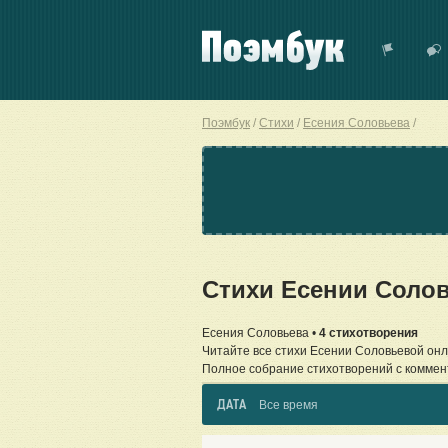
Поэмбук
Стихи
Есения Соловьева
Стихи Есении Соло
Есения Соловьева •
4 стихотворения
Читайте все стихи Есении Соловьевой онл
Полное собрание стихотворений с коммен
ДАТА
Все время