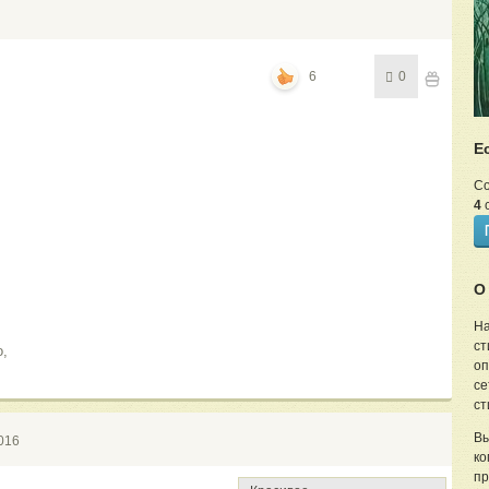
6
0
Е
Со
4
с
О
,
На
ст
о,
оп
се
ст
Вы
016
ко
пр