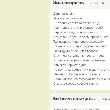
Обращение к прошлому
05.06.2016
День за днем,
Минута за минутой.
В голове мелькают те же лица,
Чью присутствие в судьбе твоей,
Вероятно,врядли повторится.
Стоит ли жалеть о всем прошедшем,
Так незримо и нелепо отошедшем
На десятый план в кружке пустом?
Роем думы посещают голову:
Стоит ли метаться к небу от неба
Или все ж,сгорая синем пламенем,
Отыскать приют душе.
Не сочти за бред стихи мои,читатель
Жизни полуночной постигатель,
Ведь как только сумерки легли в окн
Стало в голове совсем темно.
Нева блестит в сиянье лунном...
10.06.2
Нева блестит в сиянье лунном,