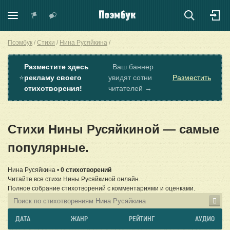
Поэмбук
Стихи
Нина Русяйкина
Разместите здесь
Ваш баннер
⭐
рекламу своего
увидят сотни
Разместить
стихотворения!
читателей →
Стихи Нины Русяйкиной — самые
популярные.
Нина Русяйкина •
0 стихотворений
Читайте все стихи Нины Русяйкиной онлайн.
Полное собрание стихотворений с комментариями и оценками.
ДАТА
ЖАНР
РЕЙТИНГ
АУДИО