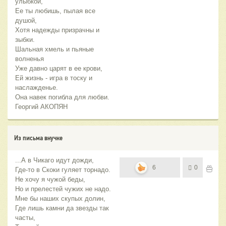
улыбкой,
Ее ты любишь, пылая все
душой,
Хотя надежды призрачны и
зыбки.
Шальная хмель и пьяные
волненья
Уже давно царят в ее крови,
Ей жизнь - игра в тоску и
наслажденье.
Она навек погибла для любви.
Георгий АКОПЯН
Из письма внучке
...А в Чикаго идут дожди,
6
0
Где-то в Скоки гуляет торнадо.
Не хочу я чужой беды,
Но и прелестей чужих не надо.
Мне бы наших скупых долин,
Где лишь камни да звезды так
часты,