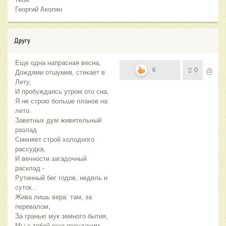
Георгий Акопян
Другу
Еще одна напрасная весна,
6
0
Дождями отшумев, стекает в
Лету,
И пробуждаясь утром ото сна,
Я не строю больше планов на
лето.
Заветных дум живительный
разлад
Сменяет строй холодного
рассудка,
И вечности загадочный
расклад -
Рутинный бег годов, недель и
суток...
Жива лишь вера: там, за
перевалом,
За гранью мук земного бытия,
Мы с тобой еще посудачим