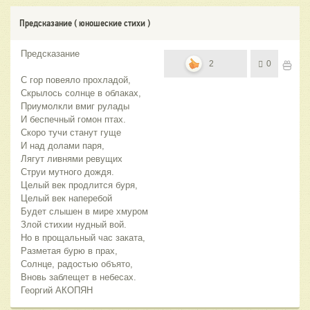
Предсказание ( юношеские стихи )
Предсказание
2
0
С гор повеяло прохладой,
Скрылось солнце в облаках,
Приумолкли вмиг рулады
И беспечный гомон птах.
Скоро тучи станут гуще
И над долами паря,
Лягут ливнями ревущих
Струи мутного дождя.
Целый век продлится буря,
Целый век наперебой
Будет слышен в мире хмуром
Злой стихии нудный вой.
Но в прощальный час заката,
Разметая бурю в прах,
Солнце, радостью объято,
Вновь заблещет в небесах.
Георгий АКОПЯН