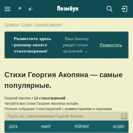
Поэмбук
Стихи
Георгий Акопян
Разместите здесь
Ваш баннер
⭐
рекламу своего
увидят сотни
Разместить
стихотворения!
читателей →
Стихи Георгия Акопяна — самые
популярные.
Георгий Акопян •
12 стихотворений
Читайте все стихи Георгия Акопяна онлайн.
Полное собрание стихотворений с комментариями и оценками.
ДАТА
ЖАНР
РЕЙТИНГ
АУДИО