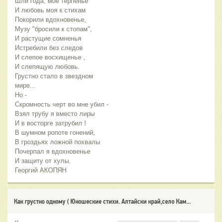
Шли года, мое терпенье
И любовь моя к стихам
Покорили вдохновенье,
Музу "бросили к стопам",
И растущие сомненья
Истребили без следов
И слепое восхищенье ,
И слепящую любовь.
Грустно стало в звездном
мире...
Но -
Скромность черт во мне убил -
Взял трубу я вместо лиры
И в восторге затрубил !
В шумном ропоте гонений,
В гроздьях ложной похвалы
Почерпал я вдохновенье
И защиту от хулы.
Георгий АКОПЯН
Как грустно одному ( Юношеские стихи. Алтайски край,село Кам...