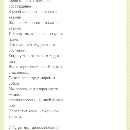
Меня влечет к тебе, но
состраданье
К моей душе, что верности
взамен
Желаньем полноты томится
втайне.
Я б рад томиться век, но где та
грань,
Что отделяет мудрость от
смятений,
Когда устав от старых бед и
ран,
Душа торит свой новый путь к
спасенью...
Пока в разладе с миром и
собой
Мы провожаем взором лето
жизни,
Настанет осень, зимней вьюги
вой
Оповестит конец нежданной
тризны,
И будет долгий век небытия