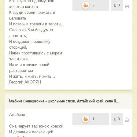
Как грустно одному, как
2
0
хочется кого-то
К груди своей прижать и
целовать
И позабыв тревоги и заботы,
Слова любви бездумно
лепетать,
И воздавая прошлому
сторицей,
Навек простившись с морем
зла и лжи,
Идти и в жизни новой
раствориться
И жить, и жить, и жить...
Георгий АКОПЯН
Альбине ( юношеские - школьные стихи, Алтайский край, село К...
Альбине
1
0
Она чарует вас юною красой
И девичьей ласкающей