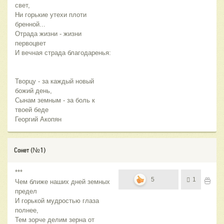
свет,
Ни горькие утехи плоти
бренной...
Отрада жизни - жизни
первоцвет
И вечная страда благодаренья:
Творцу - за каждый новый
божий день,
Сынам земным - за боль к
твоей беде
Георгий Акопян
Сонет (№1)
***
5
1
Чем ближе наших дней земных
предел
И горькой мудростью глаза
полнее,
Тем зорче делим зерна от