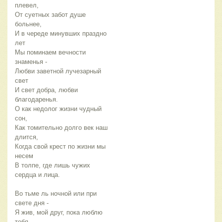
плевел,
От суетных забот душе
больнее,
И в череде минувших праздно
лет
Мы поминаем вечности
знаменья -
Любви заветной лучезарный
свет
И свет добра, любви
благодаренья.
О как недолог жизни чудный
сон,
Как томительно долго век наш
длится,
Когда свой крест по жизни мы
несем
В толпе, где лишь чужих
сердца и лица.
Во тьме ль ночной или при
свете дня -
Я жив, мой друг, пока люблю
тебя.