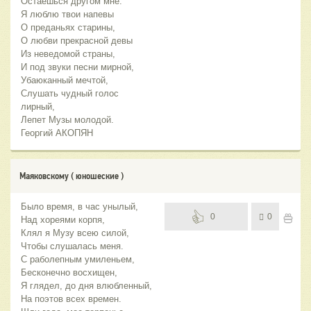
Остаешься другом мне.
Я люблю твои напевы
О преданьях старины,
О любви прекрасной девы
Из неведомой страны,
И под звуки песни мирной,
Убаюканный мечтой,
Слушать чудный голос
лирный,
Лепет Музы молодой.
Георгий АКОПЯН
Маяковскому ( юношеские )
Было время, в час унылый,
0
0
Над хореями корпя,
Клял я Музу всею силой,
Чтобы слушалась меня.
С раболепным умиленьем,
Бесконечно восхищен,
Я глядел, до дня влюбленный,
На поэтов всех времен.