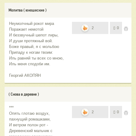
Молитва ( юношеские )
Неумолчный рокот мира
2
0
Поражает немотой
И беззвучный шепот лиры,
И души протяжный вой.
Боже правый, я с мольбою
Припаду к ногам твоим:
Иль равняй ты всех со мною,
Иль меня сподоби им.
Георгий АКОПЯН
( Снова в деревне )
***
2
0
Опять глотаю воздух,
пахнущий ромашками,
И ветром полон рот -
Деревенский мальчик с