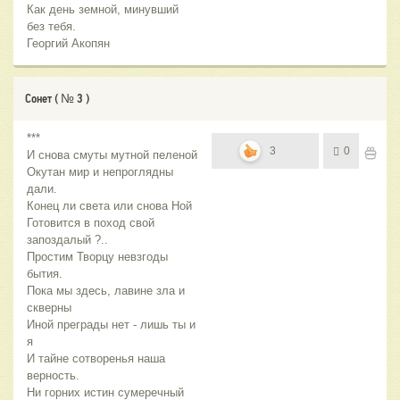
Как день земной, минувший
без тебя.
Георгий Акопян
Сонет ( № 3 )
***
3
0
И снова смуты мутной пеленой
Окутан мир и непроглядны
дали.
Конец ли света или снова Ной
Готовится в поход свой
запоздалый ?..
Простим Творцу невзгоды
бытия.
Пока мы здесь, лавине зла и
скверны
Иной преграды нет - лишь ты и
я
И тайне сотворенья наша
верность.
Ни горних истин сумеречный