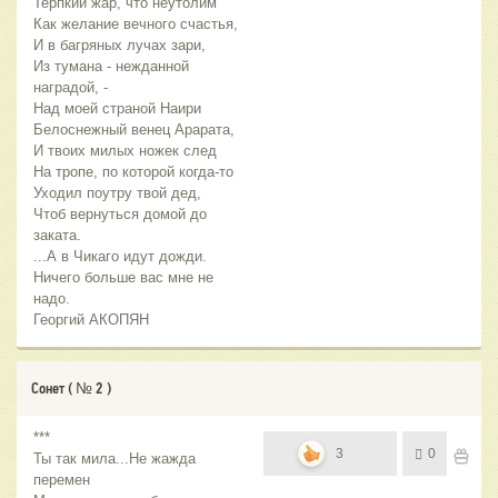
Терпкий жар, что неутолим
Как желание вечного счастья,
И в багряных лучах зари,
Из тумана - нежданной
наградой, -
Над моей страной Наири
Белоснежный венец Арарата,
И твоих милых ножек след
На тропе, по которой когда-то
Уходил поутру твой дед,
Чтоб вернуться домой до
заката.
...А в Чикаго идут дожди.
Ничего больше вас мне не
надо.
Георгий АКОПЯН
Сонет ( № 2 )
***
3
0
Ты так мила...Не жажда
перемен