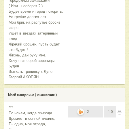
городскими замашками
( Или - наоборот ? ).
Будет время и город покорять.
На гребне долгих лет
Мой бриг, на распутье бросив
якоря,
Ищет в звездах затерянный
след.
Жребий брошен, пусть будет
что будет !
Жизнь, дай руку мне.
Хочу я из серой вереницы
буден
Выткать тропинку к Луне.
Георгий АКОПЯН
Моей мандолине ( юношеские )
***
2
0
По ночам, когда природа
Дремлет в сонной тишине,
Ты одна, моя отрада,