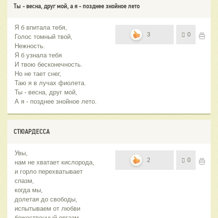
Ты - весна, друг мой, а я - позднее знойное лето
Я б впитала тебя,
3
0
Голос томный твой,
Нежность.
Я б узнала тебя
И твою бесконечность.
Но не тает снег,
Таю я в лучах фиолета.
Ты - весна, друг мой,
А я - позднее знойное лето.
СТЮАРДЕССА
Увы,
2
0
нам не хватает кислорода,
и горло перехватывает
спазм,
когда мы,
долетая до свободы,
испытываем от любви
божественный оргазм.