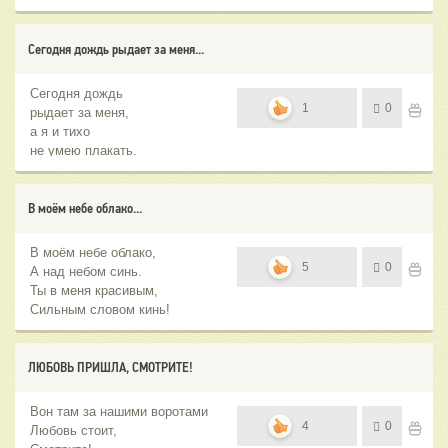
Сегодня дождь рыдает за меня...
Сегодня дождь
1
0
рыдает за меня,
а я и тихо
не умею плакать.
В моём небе облако...
В моём небе облако,
5
0
А над небом синь.
Ты в меня красивым,
Сильным словом кинь!
ЛЮБОВЬ ПРИШЛА, СМОТРИТЕ!
Вон там за нашими воротами
4
0
Любовь стоит,