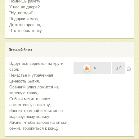
Помнишь ракету
У нас во дворе?
"Ну, погоди!",
Подарки и елку...
Детство прошло,
Что теперь толку.
Осенний блюз
Вдруг все вернется на круги
4
0
своя:
Ненастье и утраченная
ценность бытия,
Осенний блюз ложится на
зеленую траву,
Собаки метят в парке
пожелтевшую листву,
Звенит трамвай и мчится по
маршрутному кольцу.
Жизнь, чтобы заново начаться,
бежит, торопиться к концу.