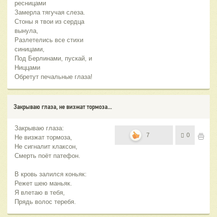
ресницами
Замерла тягучая слеза.
Стоны я твои из сердца
вынула,
Разлетелись все стихи
синицами,
Под Берлинами, пускай, и
Ниццами
Обретут печальные глаза!
Закрываю глаза, не визжат тормоза...
Закрываю глаза:
7
0
Не визжат тормоза,
Не сигналит клаксон,
Смерть поёт патефон.
В кровь залился коньяк:
Режет шею маньяк.
Я влетаю в тебя,
Прядь волос теребя.