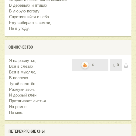
В деревьях и птицах.
В любую погоду
Спустившийся с неба
Еду собирает с земли,
Не в угоду.
ОДИНОЧЕСТВО
Я на распутье,
4
0
Вся в слезах,
Вся в мыслях,
В волосах
Тугой вплетён
Разлуки звон.
И добрый клён
Протягивает листья
На ремне
Не мне.
ПЕТЕРБУРГСКИЕ СНЫ