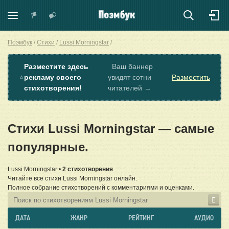
Поэмбук
Стихи
Lussi Morningstar
Разместите здесь
Ваш баннер
⭐
рекламу своего
увидят сотни
Разместить
стихотворения!
читателей →
Стихи Lussi Morningstar — самые
популярные.
Lussi Morningstar •
2 стихотворения
Читайте все стихи Lussi Morningstar онлайн.
Полное собрание стихотворений с комментариями и оценками.
ДАТА
ЖАНР
РЕЙТИНГ
АУДИО