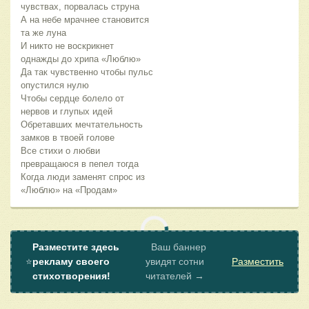
чувствах, порвалась струна
А на небе мрачнее становится
та же луна
И никто не воскрикнет
однажды до хрипа «Люблю»
Да так чувственно чтобы пульс
опустился нулю
Чтобы сердце болело от
нервов и глупых идей
Обретавших мечтательность
замков в твоей голове
Все стихи о любви
превращаюся в пепел тогда
Когда люди заменят спрос из
«Люблю» на «Продам»
Разместите здесь
Ваш баннер
⭐
рекламу своего
увидят сотни
Разместить
стихотворения!
читателей →