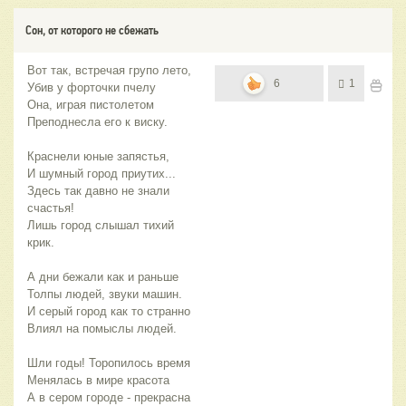
Сон, от которого не сбежать
Вот так, встречая групо лето,
6
1
Убив у форточки пчелу
Она, играя пистолетом
Преподнесла его к виску.
Краснели юные запястья,
И шумный город приутих...
Здесь так давно не знали
счастья!
Лишь город слышал тихий
крик.
А дни бежали как и раньше
Толпы людей, звуки машин.
И серый город как то странно
Влиял на помыслы людей.
Шли годы! Торопилось время
Менялась в мире красота
А в сером городе - прекрасна