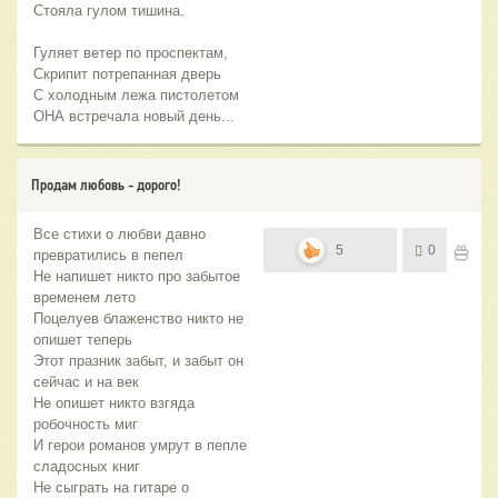
Стояла гулом тишина.
Гуляет ветер по проспектам,
Скрипит потрепанная дверь
C холодным лежа пистолетом
ОНА встречала новый день...
Продам любовь - дорого!
Все стихи о любви давно
5
0
превратились в пепел
Не напишет никто про забытое
временем лето
Поцелуев блаженство никто не
опишет теперь
Этот празник забыт, и забыт он
сейчас и на век
Не опишет никто взгяда
робочность миг
И герои романов умрут в пепле
сладосных книг
Не сыграть на гитаре о