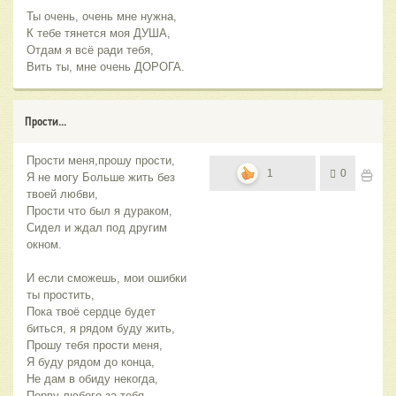
Ты очень, очень мне нужна,
К тебе тянется моя ДУША,
Отдам я всё ради тебя,
Вить ты, мне очень ДОРОГА.
Прости...
Прости меня,прошу прости,
1
0
Я не могу Больше жить без
твоей любви,
Прости что был я дураком,
Сидел и ждал под другим
окном.
И если сможешь, мои ошибки
ты простить,
Пока твоё сердце будет
биться, я рядом буду жить,
Прошу тебя прости меня,
Я буду рядом до конца,
Не дам в обиду некогда,
Порву любого за тебя.