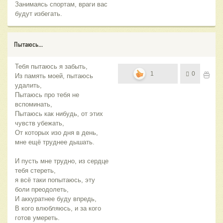
Занимаясь спортам, враги вас
будут избегать.
Пытаюсь...
Тебя пытаюсь я забыть,
1
0
Из память моей, пытаюсь
удалить,
Пытаюсь про тебя не
вспоминать,
Пытаюсь как нибудь, от этих
чувств убежать,
От которых изо дня в день,
мне ещё труднее дышать.
И пусть мне трудно, из сердце
тебя стереть,
я всё таки попытаюсь, эту
боли преодолеть,
И аккуратнее буду впредь,
В кого влюбляюсь, и за кого
готов умереть.