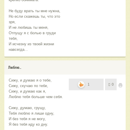
Не буду врать ты мне нужна,
Но если скажешь ты, что это
зря,
И не любишь ты меня,
Отпущу я с болью в груди
тебя,
И исчезну из твоей жизни
навсегда...
Люблю..
Сижу, и думаю я о тебе,
1
0
Сижу, скучаю по тебе,
Сижу, и думаю как я,
Люблю тебя больше чем себя.
Сижу, думаю, грущу,
Тебя люблю я лиши одну,
И без тебя я не могу,
Я без тебя иду ко дну.