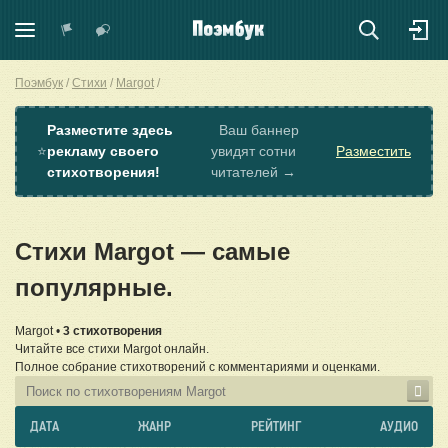
Поэмбук
Стихи
Margot
Разместите здесь
Ваш баннер
⭐
рекламу своего
увидят сотни
Разместить
стихотворения!
читателей →
Стихи Margot — самые
популярные.
Margot •
3 стихотворения
Читайте все стихи Margot онлайн.
Полное собрание стихотворений с комментариями и оценками.
ДАТА
ЖАНР
РЕЙТИНГ
АУДИО