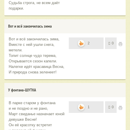
Судьба строга, не всем даёт
подарки.
Вот и всё закончилась зима
Вот и всё закончилась зима,
2
0
Вместе с ней ушли снега,
метели.
Топит солнце чудо терема,
Открывается сезон капели.
Налегке идёт красавица Весна,
И природа снова зеленеет!
У фонтана-ШУТКА
В парке старом у фонтана
1
0
и не поздно и не рано,
Март свиданье назначает юной
девушке Весне!
Он её красотку встретит