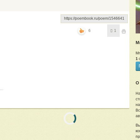
https://poembook.ru/poem/1546641
6
1
M
Mr
1
с
О
..
На
ст
на
Вс
ав
Вы
ко
пр