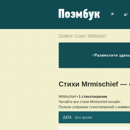
Поэмбук
Стихи
MrMischief
⭐
Разместите здес
Стихи Mrmischief —
MrMischief •
1 стихотворение
Читайте все стихи Mrmischief онлайн.
Полное собрание стихотворений с коммен
ДАТА
Все время