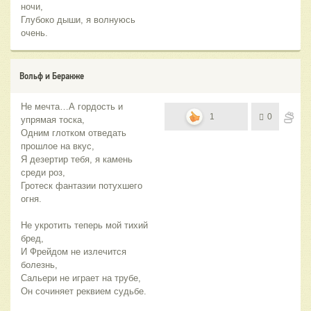
ночи,
Глубоко дыши, я волнуюсь
очень.
Вольф и Беранже
Не мечта…А гордость и
1
0
упрямая тоска,
Одним глотком отведать
прошлое на вкус,
Я дезертир тебя, я камень
среди роз,
Гротеск фантазии потухшего
огня.
Не укротить теперь мой тихий
бред,
И Фрейдом не излечится
болезнь,
Сальери не играет на трубе,
Он сочиняет реквием судьбе.