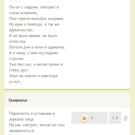
Он ел с ладони, смотрел в
глаза искренне,
Они горели жалобно искрами,
Но крик о помощи, а так же
одиночество,
И не было имени, не было
отчества.
Летели дни и ночи в одиночку,
А я пишу о нём последние
строчки,
Уже без сил, и ветер прямо в
спину дул,
Упал на землю и навсегда
уснул.
Зазеркалье
Параллель и уставшие в
4
0
зеркале лица,
На нас смотрят, желая во сны
превратиться,