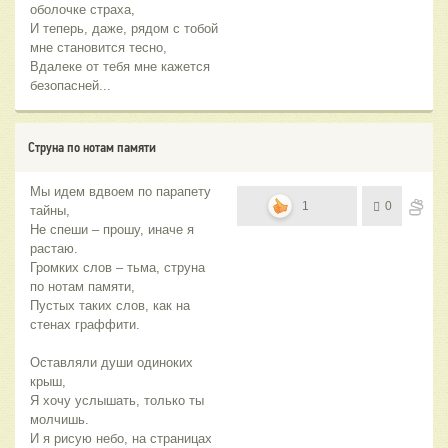
оболочке страха,
И теперь, даже, рядом с тобой
мне становится тесно,
Вдалеке от тебя мне кажется
безопасней...
Струна по нотам памяти
Мы идем вдвоем по парапету
1
0
тайны,
Не спеши – прошу, иначе я
растаю.
Громких слов – тьма, струна
по нотам памяти,
Пустых таких слов, как на
стенах граффити.
Оставляли души одиноких
крыш,
Я хочу услышать, только ты
молчишь.
И я рисую небо, на страницах