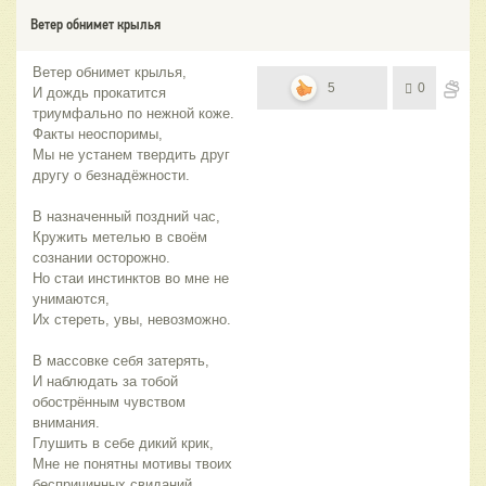
Ветер обнимет крылья
Ветер обнимет крылья,
5
0
И дождь прокатится
триумфально по нежной коже.
Факты неоспоримы,
Мы не устанем твердить друг
другу о безнадёжности.
В назначенный поздний час,
Кружить метелью в своём
сознании осторожно.
Но стаи инстинктов во мне не
унимаются,
Их стереть, увы, невозможно.
В массовке себя затерять,
И наблюдать за тобой
обострённым чувством
внимания.
Глушить в себе дикий крик,
Мне не понятны мотивы твоих
беспричинных свиданий.