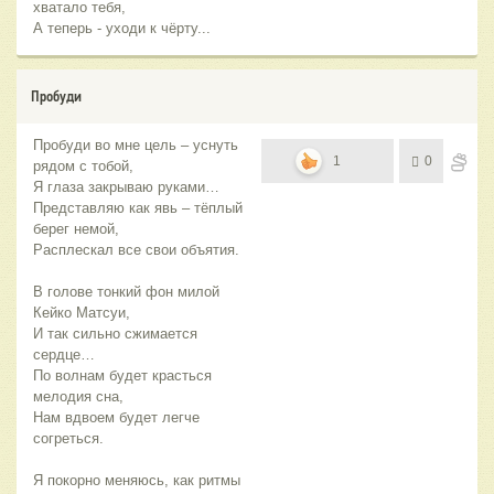
хватало тебя,
А теперь - уходи к чёрту...
Пробуди
Пробуди во мне цель – уснуть
1
0
рядом с тобой,
Я глаза закрываю руками…
Представляю как явь – тёплый
берег немой,
Расплескал все свои объятия.
В голове тонкий фон милой
Кейко Матсуи,
И так сильно сжимается
сердце…
По волнам будет красться
мелодия сна,
Нам вдвоем будет легче
согреться.
Я покорно меняюсь, как ритмы