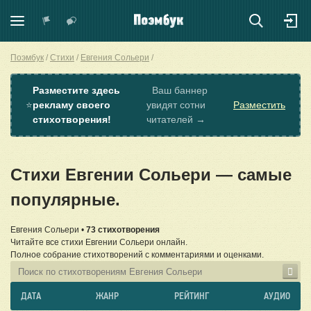
Поэмбук
Стихи
Евгения Сольери
Разместите здесь
Ваш баннер
⭐
рекламу своего
увидят сотни
Разместить
стихотворения!
читателей →
Стихи Евгении Сольери — самые
популярные.
Евгения Сольери •
73 стихотворения
Читайте все стихи Евгении Сольери онлайн.
Полное собрание стихотворений с комментариями и оценками.
ДАТА
ЖАНР
РЕЙТИНГ
АУДИО