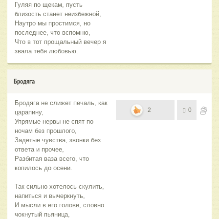
Гуляя по щекам, пусть
близость станет неизбежной,
Наутро мы простимся, но
последнее, что вспомню,
Что в тот прощальный вечер я
звала тебя любовью.
Бродяга
Бродяга не слижет печаль, как
2
0
царапину,
Упрямые нервы не спят по
ночам без прошлого,
Задетые чувства, звонки без
ответа и прочее,
Разбитая ваза всего, что
копилось до осени.
Так сильно хотелось скулить,
напиться и вычеркнуть,
И мысли в его голове, словно
чокнутый пьяница,