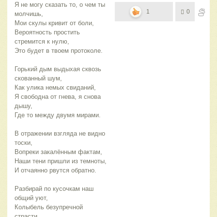
Я не могу сказать то, о чем ты
1
0
молчишь,
Мои скулы кривит от боли,
Вероятность простить
стремится к нулю,
Это будет в твоем протоколе.
Горький дым выдыхая сквозь
скованный шум,
Как улика немых свиданий,
Я свободна от гнева, я снова
дышу,
Где то между двумя мирами.
В отражении взгляда не видно
тоски,
Вопреки закалённым фактам,
Наши тени пришли из темноты,
И отчаянно рвутся обратно.
Разбирай по кусочкам наш
общий уют,
Колыбель безупречной
страсти,