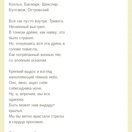
Коэльо, Бисмарк, Шекспир,
Булгаков, Островский.
Всё так пусто внутри. Тревога.
Нечаянный выстрел.
В тонком дрёме, как наяву, это
было странно.
Но, очнувшись вся эта дрянь в
голове повисла,
Как потрёпанный жизнью пёс
со злобным оскалом.
Крепкий выдох и взгляд
наполняющий тёмное небо,
Оно, явно, ищет себе
собеседника ночи,
Ну, а, впрочем, мы все
одиноки,
Быть может нам выдадут
крылья,
Мы бы метко врастали стрелы
в сердца прохожих.