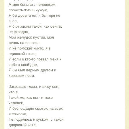
А мне бы стать человеком,
прожить жизнь чужую,
Я бы досыта ел, я бы горя не
знал,
Я б от жизни такой, как сейчас
не страдал,
Мой желудок пустой, моя
жизнь на волоске,
И не поможет никто, я в
одинокой тоске,
И если б кто-то позвал меня к
себе в свой дом,
Я бы был верным другом и
хорошим псом.
Закрываю глаза, и вижу сон,
что я,
Такой же, как вы - я тоже
человек,
И беспощадно смотрю на всех
я свысока,
Не поделюсь и куском, с такой
дворнягой как я.