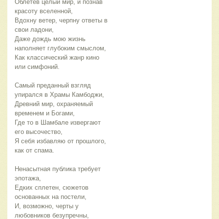
Облетев целый мир, и познав
красоту вселенной,
Вдохну ветер, черпну ответы в
свои ладони,
Даже дождь мою жизнь
наполняет глубоким смыслом,
Как классический жанр кино
или симфоний.
Самый преданный взгляд
упирался в Храмы Камбоджи,
Древний мир, охраняемый
временем и Богами,
Где то в Шамбале извергают
его высочество,
Я себя избавляю от прошлого,
как от спама.
Ненасытная публика требует
эпотажа,
Едких сплетен, сюжетов
основанных на постели,
И, возможно, черты у
любовников безупречны,