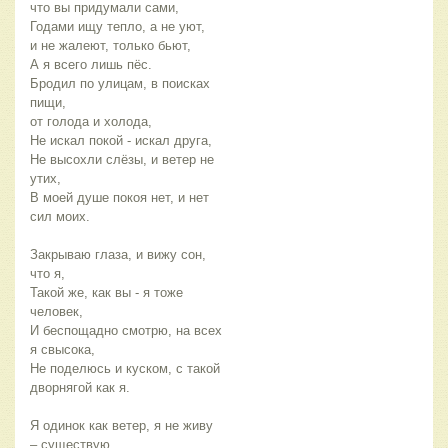
что вы придумали сами,
Годами ищу тепло, а не уют,
и не жалеют, только бьют,
А я всего лишь пёс.
Бродил по улицам, в поисках
пищи,
от голода и холода,
Не искал покой - искал друга,
Не высохли слёзы, и ветер не
утих,
В моей душе покоя нет, и нет
сил моих.
Закрываю глаза, и вижу сон,
что я,
Такой же, как вы - я тоже
человек,
И беспощадно смотрю, на всех
я свысока,
Не поделюсь и куском, с такой
дворнягой как я.
Я одинок как ветер, я не живу
– существую,