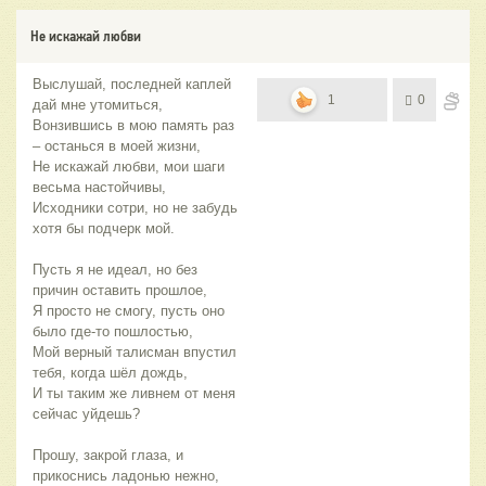
Не искажай любви
Выслушай, последней каплей
1
0
дай мне утомиться,
Вонзившись в мою память раз
– останься в моей жизни,
Не искажай любви, мои шаги
весьма настойчивы,
Исходники сотри, но не забудь
хотя бы подчерк мой.
Пусть я не идеал, но без
причин оставить прошлое,
Я просто не смогу, пусть оно
было где-то пошлостью,
Мой верный талисман впустил
тебя, когда шёл дождь,
И ты таким же ливнем от меня
сейчас уйдешь?
Прошу, закрой глаза, и
прикоснись ладонью нежно,