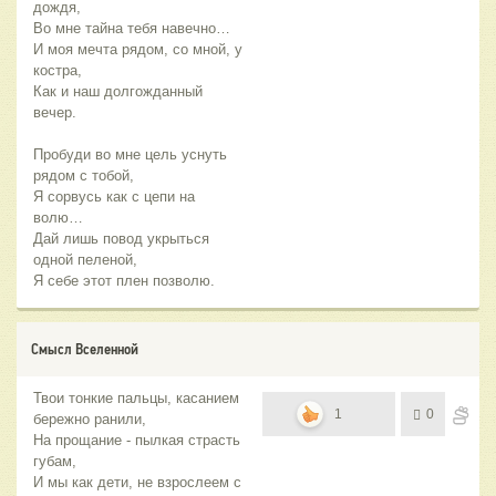
дождя,
Во мне тайна тебя навечно…
И моя мечта рядом, со мной, у
костра,
Как и наш долгожданный
вечер.
Пробуди во мне цель уснуть
рядом с тобой,
Я сорвусь как с цепи на
волю…
Дай лишь повод укрыться
одной пеленой,
Я себе этот плен позволю.
Смысл Вселенной
Твои тонкие пальцы, касанием
1
0
бережно ранили,
На прощание - пылкая страсть
губам,
И мы как дети, не взрослеем с