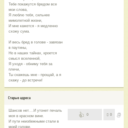
Тебе покажутся бредом все
мои слова,
Я люблю тебя, сильнее
мимолетной жизни,
И мне кажется - я медленно
схожу сума.
И весь бред в голове - завязан
в паутины,
Но в наших тайнах, кроется
смысл вселенной,
Я уходя - обниму тебя за
плечи,
Ты скажешь мне - прощай, а я
скажу - до встречи!
Старые адреса
Шансов нет.…И утонет печаль
0
0
моя в красном вине.
И пути неизбежными стали в
моей голове.