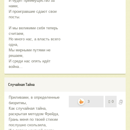
И будет преимущество за
нами,
И проигравшие сдают свои
посты.
И мы великими себя теперь
считаем,
Но много нас, а власть всего
одна,
Мы мирными путями не
решаем,
И среди нас опять идёт
война…
Случайная Тайна
Приливами, в определенные
3
0
биоритмы,
Как случайная тайна,
раскрытая методом Фрейда,
Грань меня по твоей стихии
послушно скользила,