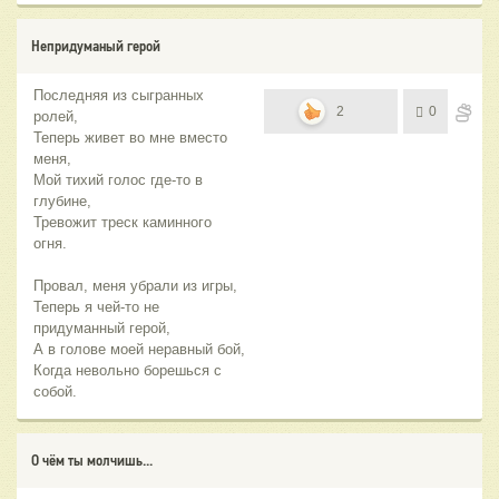
Непридуманый герой
Последняя из сыгранных
2
0
ролей,
Теперь живет во мне вместо
меня,
Мой тихий голос где-то в
глубине,
Тревожит треск каминного
огня.
Провал, меня убрали из игры,
Теперь я чей-то не
придуманный герой,
А в голове моей неравный бой,
Когда невольно борешься с
собой.
О чём ты молчишь...