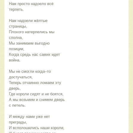
Нам просто надоело всё
терпеть.
Нам надоели жёлтые
страницы,
Плохого натерпелись мы
сполна,
Мы занимаем выгодно
позиции,
Когда средь нас самих идет
война.
Мы не смогли когда–то
достучаться,
Теперь отчаянно ломаем эту
дверь,
Где короли сидят и не боятся,
А мы возьмем и снимем дверь
с петель.
И между нами уже нет
преграды,
И всполошились наши короли,