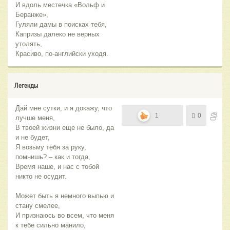
И вдоль местечка «Вольф и
Беранже»,
Гуляли дамы в поисках тебя,
Капризы далеко не верных
утолять,
Красиво, по-английски уходя.
Легенды
Дай мне сутки, и я докажу, что
1
0
лучше меня,
В твоей жизни еще не было, да
и не будет,
Я возьму тебя за руку,
помнишь? – как и тогда,
Время наше, и нас с тобой
никто не осудит.
Может быть я немного выпью и
стану смелее,
И признаюсь во всем, что меня
к тебе сильно манило,