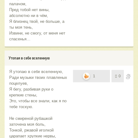
палачом,
Пред тобой нет вины,
абсолютно ни в чём,
Я близнец твой, не больше, а
ты моя тень,
Извини, не смогу, от меня нет
спасенья…
Утопая в себе вселенную
Я утопаю в себе вселенную,
1
0
Ради музыки твоих плавленых
поцелуев,
Я бегу, разбивая руки о
крепкие стены,
Это, чтобы все знали, как я по
тебе тоскую.
Не смиреной рубашкой
заточена моя боль,
Тонкой, ржавой иголкой
царапает хрупкие нервы,