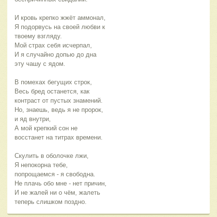
И кровь крепко жжёт аммонал,
Я подорвусь на своей любви к
твоему взгляду.
Мой страх себя исчерпал,
И я случайно допью до дна
эту чашу с ядом.
В помехах бегущих строк,
Весь бред останется, как
контраст от пустых знамений.
Но, знаешь, ведь я не пророк,
и яд внутри,
А мой крепкий сон не
восстанет на титрах времени.
Скулить в оболочке лжи,
Я непокорна тебе,
попрощаемся - я свободна.
Не плачь обо мне - нет причин,
И не жалей ни о чём, жалеть
теперь слишком поздно.