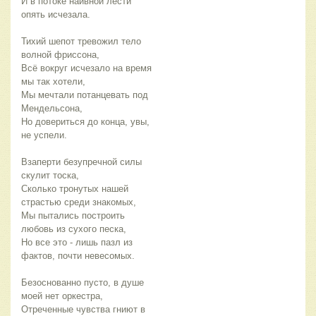
И в потоке наивной лести
опять исчезала.
Тихий шепот тревожил тело
волной фриссона,
Всё вокруг исчезало на время
мы так хотели,
Мы мечтали потанцевать под
Мендельсона,
Но довериться до конца, увы,
не успели.
Взаперти безупречной силы
скулит тоска,
Сколько тронутых нашей
страстью среди знакомых,
Мы пытались построить
любовь из сухого песка,
Но все это - лишь пазл из
фактов, почти невесомых.
Безоснованно пусто, в душе
моей нет оркестра,
Отреченные чувства гниют в