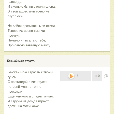
навсегда,
И сколько бы ни стоили слова,
В твой адрес ими точно не
скуплюсь.
Не бойся прочитать мои стихи,
Теперь их верно тысячи
прочтут,
Немало я писала о тебе,
Про самую заветную мечту.
Баюкай мою страсть
Баюкай мою страсть к твоим
8
0
губам,
С прохладой и без грусти
потеряй меня в толпе
прохожих,
Ещё немного и спадет туман,
И струны из дождя играют
дрожь на моей коже.