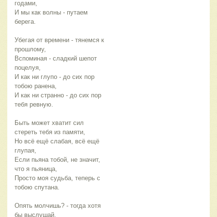
годами,
И мы как волны - путаем
берега.
Убегая от времени - тянемся к
прошлому,
Вспоминая - сладкий шепот
поцелуя,
И как ни глупо - до сих пор
тобою ранена,
И как ни странно - до сих пор
тебя ревную.
Быть может хватит сил
стереть тебя из памяти,
Но всё ещё слабая, всё ещё
глупая,
Если пьяна тобой, не значит,
что я пьяница,
Просто моя судьба, теперь с
тобою спутана.
Опять молчишь? - тогда хотя
бы выслушай,