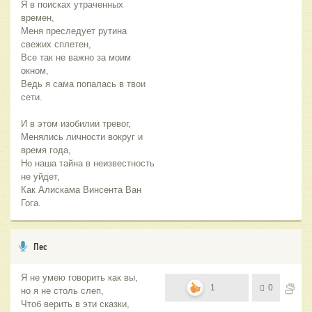
Я в поисках утраченных
времен,
Меня преследует рутина
свежих сплетен,
Все так не важно за моим
окном,
Ведь я сама попалась в твои
сети.
И в этом изобилии тревог,
Менялись личности вокруг и
время года,
Но наша тайна в неизвестность
не уйдет,
Как Алискама Винсента Ван
Гога.
Пес
Я не умею говорить как вы,
1
0
но я не столь слеп,
Чтоб верить в эти сказки,