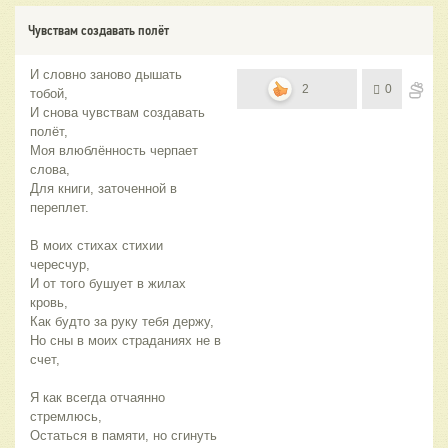
Чувствам создавать полёт
И словно заново дышать
2
0
тобой,
И снова чувствам создавать
полёт,
Моя влюблённость черпает
слова,
Для книги, заточенной в
переплет.
В моих стихах стихии
чересчур,
И от того бушует в жилах
кровь,
Как будто за руку тебя держу,
Но сны в моих страданиях не в
счет,
Я как всегда отчаянно
стремлюсь,
Остаться в памяти, но сгинуть