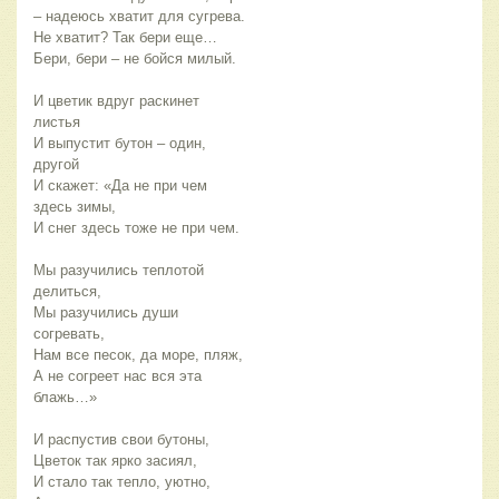
– надеюсь хватит для сугрева.
Не хватит? Так бери еще…
Бери, бери – не бойся милый.
И цветик вдруг раскинет
листья
И выпустит бутон – один,
другой
И скажет: «Да не при чем
здесь зимы,
И снег здесь тоже не при чем.
Мы разучились теплотой
делиться,
Мы разучились души
согревать,
Нам все песок, да море, пляж,
А не согреет нас вся эта
блажь…»
И распустив свои бутоны,
Цветок так ярко засиял,
И стало так тепло, уютно,