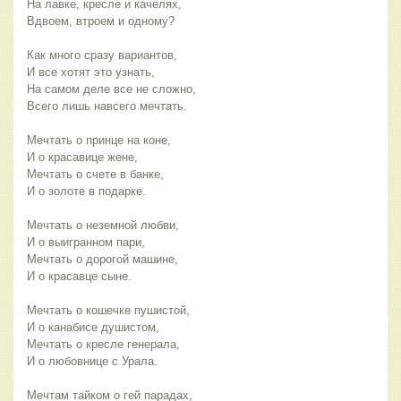
На лавке, кресле и качелях,
Вдвоем, втроем и одному?
Как много сразу вариантов,
И все хотят это узнать,
На самом деле все не сложно,
Всего лишь навсего мечтать.
Мечтать о принце на коне,
И о красавице жене,
Мечтать о счете в банке,
И о золоте в подарке.
Мечтать о неземной любви,
И о выигранном пари,
Мечтать о дорогой машине,
И о красавце сыне.
Мечтать о кошечке пушистой,
И о канабисе душистом,
Мечтать о кресле генерала,
И о любовнице с Урала.
Мечтам тайком о гей парадах,