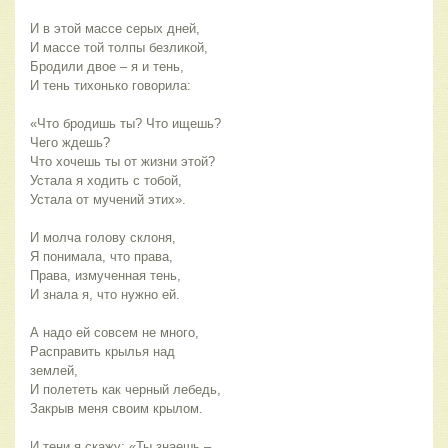
И в этой массе серых дней,
И массе той толпы безликой,
Бродили двое – я и тень,
И тень тихонько говорила:
«Что бродишь ты? Что ищешь?
Чего ждешь?
Что хочешь ты от жизни этой?
Устала я ходить с тобой,
Устала от мучений этих».
И молча голову склоня,
Я понимала, что права,
Права, измученная тень,
И знала я, что нужно ей.
А надо ей совсем не много,
Расправить крылья над
землей,
И полететь как черный лебедь,
Закрыв меня своим крылом.
И тени я скажу: «Ты знаешь –