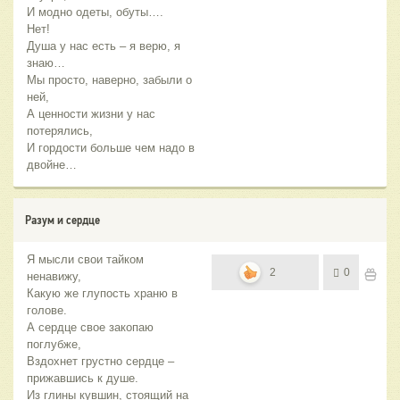
И модно одеты, обуты….
Нет!
Душа у нас есть – я верю, я
знаю…
Мы просто, наверно, забыли о
ней,
А ценности жизни у нас
потерялись,
И гордости больше чем надо в
двойне…
Разум и сердце
Я мысли свои тайком
2
0
ненавижу,
Какую же глупость храню в
голове.
А сердце свое закопаю
поглубже,
Вздохнет грустно сердце –
прижавшись к душе.
Из глины кувшин, стоящий на