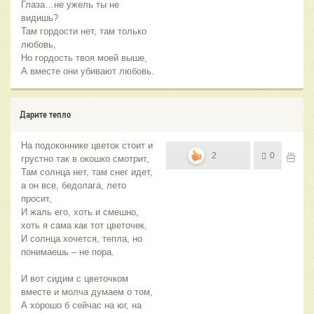
Глаза…не ужель ты не
видишь?
Там гордости нет, там только
любовь,
Но гордость твоя моей выше,
А вместе они убивают любовь.
Дарите тепло
На подоконнике цветок стоит и
2
0
грустно так в окошко смотрит,
Там солнца нет, там снег идет,
а он все, бедолага, лето
просит,
И жаль его, хоть и смешно,
хоть я сама как тот цветочек,
И солнца хочется, тепла, но
понимаешь – не пора.
И вот сидим с цветочком
вместе и молча думаем о том,
А хорошо б сейчас на юг, на