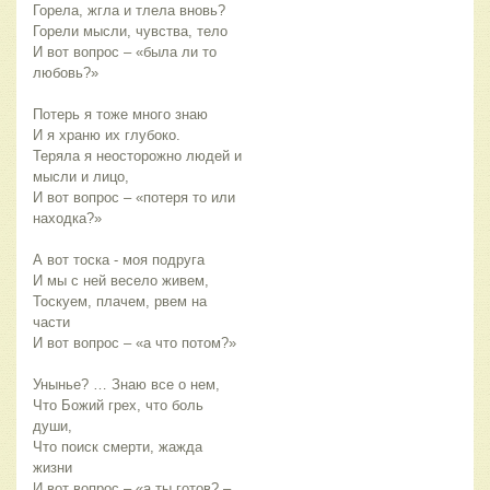
Горела, жгла и тлела вновь?
Горели мысли, чувства, тело
И вот вопрос – «была ли то
любовь?»
Потерь я тоже много знаю
И я храню их глубоко.
Теряла я неосторожно людей и
мысли и лицо,
И вот вопрос – «потеря то или
находка?»
А вот тоска - моя подруга
И мы с ней весело живем,
Тоскуем, плачем, рвем на
части
И вот вопрос – «а что потом?»
Унынье? … Знаю все о нем,
Что Божий грех, что боль
души,
Что поиск смерти, жажда
жизни
И вот вопрос – «а ты готов? –