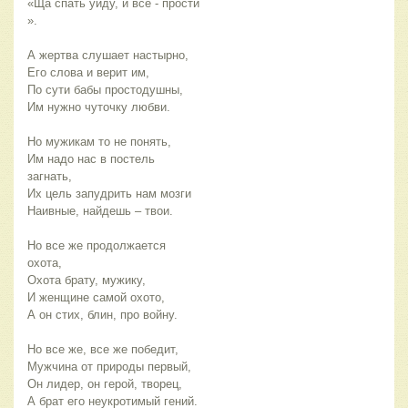
«Ща спать уйду, и все - прости
».
А жертва слушает настырно,
Его слова и верит им,
По сути бабы простодушны,
Им нужно чуточку любви.
Но мужикам то не понять,
Им надо нас в постель
загнать,
Их цель запудрить нам мозги
Наивные, найдешь – твои.
Но все же продолжается
охота,
Охота брату, мужику,
И женщине самой охото,
А он стих, блин, про войну.
Но все же, все же победит,
Мужчина от природы первый,
Он лидер, он герой, творец,
А брат его неукротимый гений.