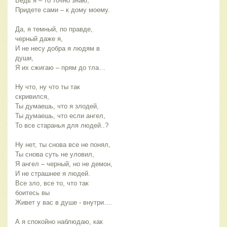
Ведь я – то точно знаю,
Придете сами – к дому моему.
Да, я темный, по правде,
черный даже я,
И не несу добра я людям в
души,
Я их сжигаю – прям до тла…
Ну что, ну что ты так
скривился,
Ты думаешь, что я злодей,
Ты думаешь, что если ангел,
То все старанья для людей..?
Ну нет, ты снова все не понял,
Ты снова суть не уловил,
Я ангел – черный, но не демон,
И не страшнее я людей.
Все зло, все то, что так
боитесь вы
Живет у вас в душе - внутри….
А я спокойно наблюдаю, как