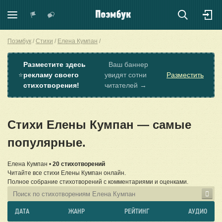
Поэмбук
Стихи
Елена Кумпан
Разместите здесь
Ваш баннер
⭐
рекламу своего
увидят сотни
Разместить
стихотворения!
читателей →
Стихи Елены Кумпан — самые
популярные.
Елена Кумпан •
20 стихотворений
Читайте все стихи Елены Кумпан онлайн.
Полное собрание стихотворений с комментариями и оценками.
ДАТА
ЖАНР
РЕЙТИНГ
АУДИО