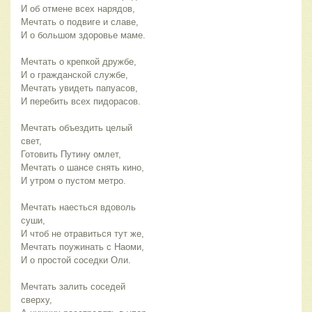
И об отмене всех нарядов,
Мечтать о подвиге и славе,
И о большом здоровье маме.
Мечтать о крепкой дружбе,
И о гражданской службе,
Мечтать увидеть папуасов,
И перебить всех пидорасов.
Мечтать объездить целый
свет,
Готовить Путину омлет,
Мечтать о шансе снять кино,
И утром о пустом метро.
Мечтать наесться вдоволь
суши,
И чтоб не отравиться тут же,
Мечтать поужинать с Наоми,
И о простой соседки Оли.
Мечтать залить соседей
сверху,