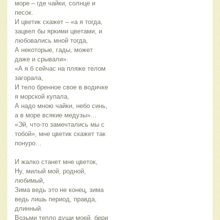
море – где чайки, солнце и
песок.
И цветик скажет – «а я тогда,
зацвел бы яркими цветами, и
любовались мной тогда,
А некоторые, гады, может
даже и срывали».
«А я б сейчас на пляже телом
загорала,
И тело бренное свое в водичке
я морской купала,
А надо мною чайки, небо синь,
а в море всякие медузы»…
«Эй, что-то замечтались мы с
тобой», мне цветик скажет так
понуро…
И жалко станет мне цветок,
Ну, милый мой, родной,
любимый,
Зима ведь это не конец, зима
ведь лишь период, правда,
длинный.
Возьми тепло души моей, бери