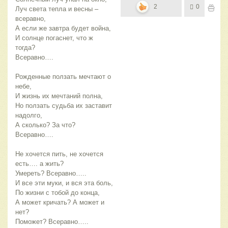
2
0
Луч света тепла и весны –
всеравно,
А если же завтра будет война,
И солнце погаснет, что ж
тогда?
Всеравно….
Рожденные ползать мечтают о
небе,
И жизнь их мечтаний полна,
Но ползать судьба их заставит
надолго,
А сколько? За что?
Всеравно….
Не хочется пить, не хочется
есть…. а жить?
Умереть? Всеравно…..
И все эти муки, и вся эта боль,
По жизни с тобой до конца,
А может кричать? А может и
нет?
Поможет? Всеравно…..