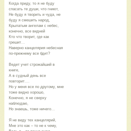
Когда приду, то я не буду
спасать те души, что гниют,
Не буду я творить и чуда, не
буду я смешить народ,
Крылатым ангелам с небес,
конечно, все видней
Кто что творит, где как
грешит…
Наверно канцелярия небесная
по-прежнему все бдит?
Ведет учет строжайший в
книге,
А в судный день все
повторит….
Но у меня все по другому, мне
тоже видно хорошо,
Конечно, я не сверху
наблюдаю,
Но знаешь, тоже ничего…
Я не виду тех канцелярий,
Мне это как – то не к чему,