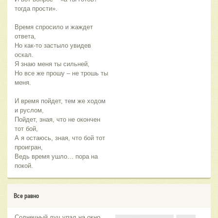
тогда прости».
Время спросило и жаждет
ответа,
Но как-то застыло увидев
оскал.
Я знаю меня ты сильней,
Но все же прошу – не трошь ты
меня.
И время пойдет, тем же ходом
и руслом,
Пойдет, зная, что не окончен
тот бой,
А я остаюсь, зная, что бой тот
проигран,
Ведь время ушло… пора на
покой.
Все равно
Солнечный луч упал на окно,