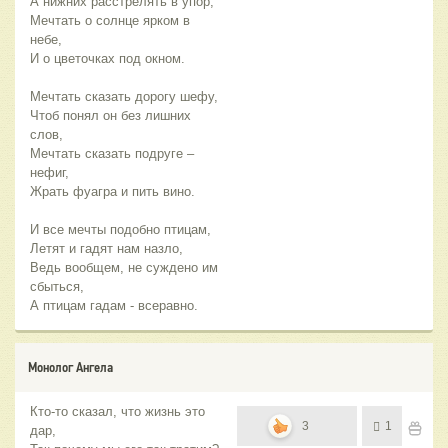
А нижних расстрелять в упор,
Мечтать о солнце ярком в
небе,
И о цветочках под окном.
Мечтать сказать дорогу шефу,
Чтоб понял он без лишних
слов,
Мечтать сказать подруге –
нефиг,
Жрать фуагра и пить вино.
И все мечты подобно птицам,
Летят и гадят нам назло,
Ведь вообщем, не суждено им
сбыться,
А птицам гадам - всеравно.
Монолог Ангела
Кто-то сказал, что жизнь это
3
1
дар,