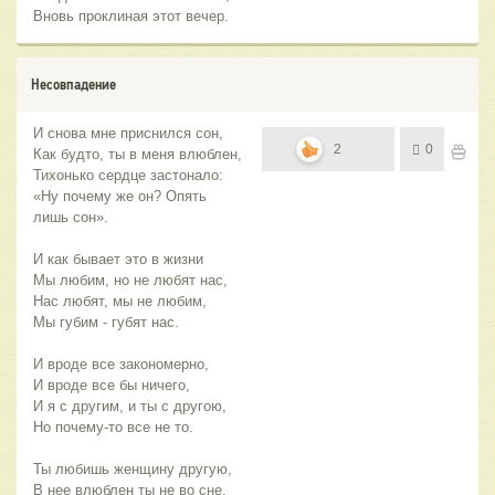
Вновь проклиная этот вечер.
Несовпадение
И снова мне приснился сон,
2
0
Как будто, ты в меня влюблен,
Тихонько сердце застонало:
«Ну почему же он? Опять
лишь сон».
И как бывает это в жизни
Мы любим, но не любят нас,
Нас любят, мы не любим,
Мы губим - губят нас.
И вроде все закономерно,
И вроде все бы ничего,
И я с другим, и ты с другою,
Но почему-то все не то.
Ты любишь женщину другую,
В нее влюблен ты не во сне,