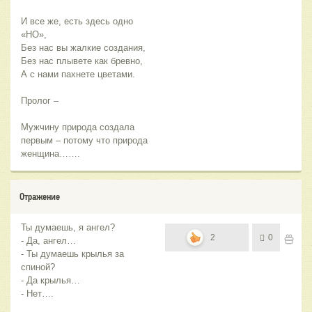
И все же, есть здесь одно
«НО»,
Без нас вы жалкие создания,
Без нас плывете как бревно,
А с нами пахнете цветами.
Пролог –
Мужчину природа создала
первым – потому что природа
женщина…….
Отражение
Ты думаешь, я ангел?
2
0
- Да, ангел…
- Ты думаешь крылья за
спиной?
- Да крылья…
- Нет….