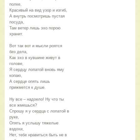
полке,
Красивый на вид узор и изгиб,
А внутрь посмотришь пустая
посуда,
Там ветер лишь эхо порою
хранит.
Вот так вот и мысли роятся
без дела,
Как эхо в кувшине живут в
голове,
Я сердцу лопатой вновь яму
копаю,
А сердце опять лишь
прижмется к душе.
Ну все – надоело! Ну что ты
все жмешься?
Спрошу я у сердца с лопатой в
руке,
Опять я услышу тяжелые
вздохи,
Нет, тебе нравиться быть не в