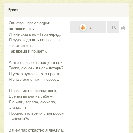
Время
Однажды время вдруг
2
0
остановилось
И мне сказало: «Твой черед,
Я буду задавать вопросы, а
как ответишь,
Так время и пойдет».
А что ты знаешь про унынье?
Тоску, любовь и боль потерь?
Я усмехнулась – это просто,
Я знаю все о них – поверь…
Я знаю их не понаслышке,
Все испытала на себе –
Любили, теряла, скучала,
страдала…
Прошло это время с вопросом
– «зачем?».
Зачем так страстно я любила,