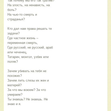
Так почему мы его так тратим?
На злость, на ненависть, на
боль?
На чью-то смерть и
страданья?
Кто дал нам права решать те
задачи?
Где частное жизнь –
переменная смерть,
Где русский, не русский, араб
или чеченец,
Татарин, монгол, узбек или
поляк?
Зачем убивать на тебя не
похожих?
Зачем лить слезы их жен и
матерей?
За что мы воюем? За что
умираем?
Ты знаешь? Не знаешь. Не
знаю и я.