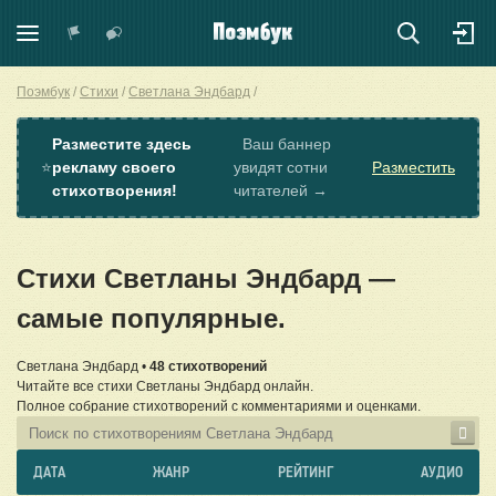
Поэмбук
Стихи
Светлана Эндбард
Разместите здесь
Ваш баннер
⭐
рекламу своего
увидят сотни
Разместить
стихотворения!
читателей →
Стихи Светланы Эндбард —
самые популярные.
Светлана Эндбард •
48 стихотворений
Читайте все стихи Светланы Эндбард онлайн.
Полное собрание стихотворений с комментариями и оценками.
ДАТА
ЖАНР
РЕЙТИНГ
АУДИО