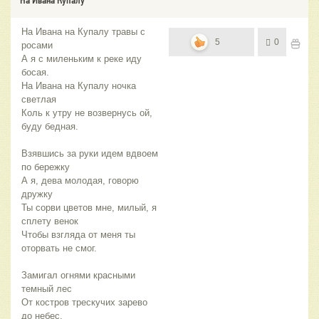
На Ивана на Купалу травы с
5
0
росами
А я с миленьким к реке иду
босая.
На Ивана на Купалу ночка
светлая
Коль к утру не возвернусь ой,
буду бедная.
Взявшись за руки идем вдвоем
по бережку
А я, дева молодая, говорю
дружку
Ты сорви цветов мне, милый, я
сплету венок
Чтобы взгляда от меня ты
оторвать не смог.
Замигал огнями красными
темный лес
От костров трескучих зарево
до небес.