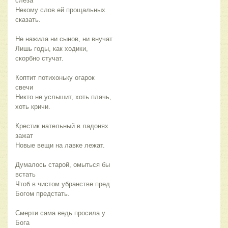
слеза
Некому слов ей прощальных
сказать.
Не нажила ни сынов, ни внучат
Лишь годы, как ходики,
скорбно стучат.
Коптит потихоньку огарок
свечи
Никто не услышит, хоть плачь,
хоть кричи.
Крестик нательный в ладонях
зажат
Новые вещи на лавке лежат.
Думалось старой, омыться бы
встать
Чтоб в чистом убранстве пред
Богом предстать.
Смерти сама ведь просила у
Бога