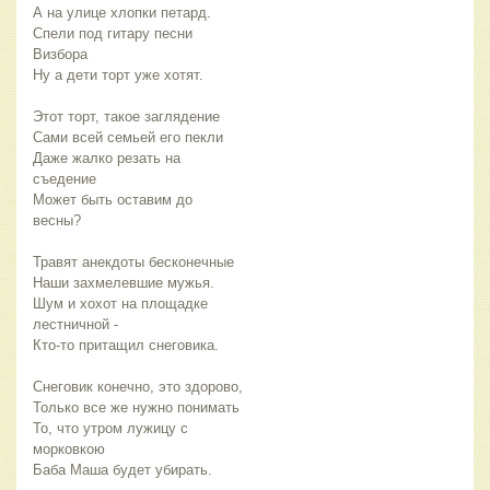
А на улице хлопки петард.
Спели под гитару песни
Визбора
Ну а дети торт уже хотят.
Этот торт, такое заглядение
Сами всей семьей его пекли
Даже жалко резать на
съедение
Может быть оставим до
весны?
Травят анекдоты бесконечные
Наши захмелевшие мужья.
Шум и хохот на площадке
лестничной -
Кто-то притащил снеговика.
Снеговик конечно, это здорово,
Только все же нужно понимать
То, что утром лужицу с
морковкою
Баба Маша будет убирать.