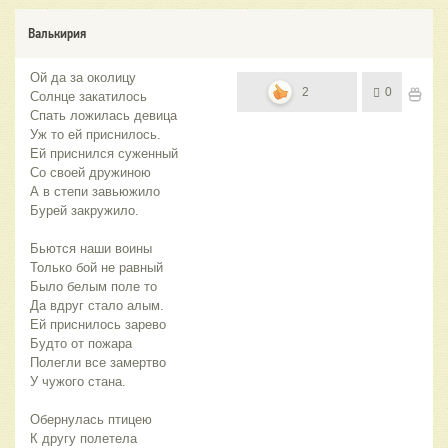
Валькирия
Ой да за околицу
2
0
Солнце закатилось
Спать ложилась девица
Уж то ей приснилось.
Ей приснился суженный
Со своей дружиною
А в степи завьюжило
Бурей закружило.
Бьются наши воины
Только бой не равный
Было белым поле то
Да вдруг стало алым.
Ей приснилось зарево
Будто от пожара
Полегли все замертво
У чужого стана.
Обернулась птицею
К другу полетела