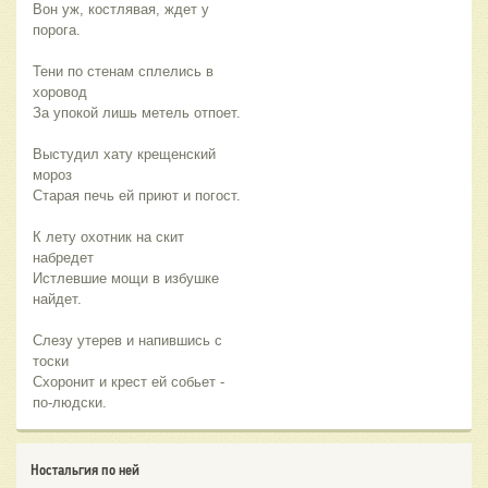
Вон уж, костлявая, ждет у
порога.
Тени по стенам сплелись в
хоровод
За упокой лишь метель отпоет.
Выстудил хату крещенский
мороз
Старая печь ей приют и погост.
К лету охотник на скит
набредет
Истлевшие мощи в избушке
найдет.
Слезу утерев и напившись с
тоски
Схоронит и крест ей собьет -
по-людски.
Ностальгия по ней