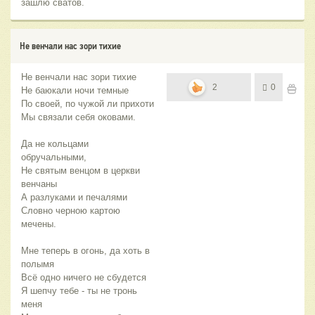
зашлю сватов.
Не венчали нас зори тихие
Не венчали нас зори тихие
2
0
Не баюкали ночи темные
По своей, по чужой ли прихоти
Мы связали себя оковами.
Да не кольцами
обручальными,
Не святым венцом в церкви
венчаны
А разлуками и печалями
Словно черною картою
мечены.
Мне теперь в огонь, да хоть в
полымя
Всё одно ничего не сбудется
Я шепчу тебе - ты не тронь
меня