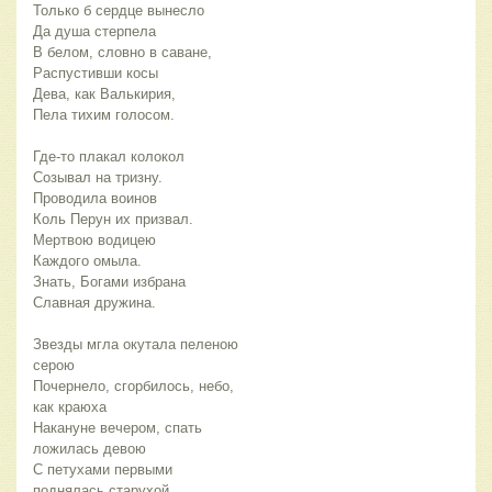
Только б сердце вынесло
Да душа стерпела
В белом, словно в саване,
Распустивши косы
Дева, как Валькирия,
Пела тихим голосом.
Где-то плакал колокол
Созывал на тризну.
Проводила воинов
Коль Перун их призвал.
Мертвою водицею
Каждого омыла.
Знать, Богами избрана
Славная дружина.
Звезды мгла окутала пеленою
серою
Почернело, сгорбилось, небо,
как краюха
Накануне вечером, спать
ложилась девою
С петухами первыми
поднялась старухой.