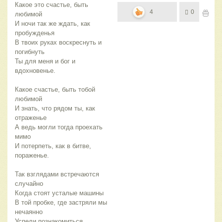
Какое это счастье, быть
4
0
любимой
И ночи так же ждать, как
пробужденья
В твоих руках воскреснуть и
погибнуть
Ты для меня и бог и
вдохновенье.
Какое счастье, быть тобой
любимой
И знать, что рядом ты, как
отраженье
А ведь могли тогда проехать
мимо
И потерпеть, как в битве,
пораженье.
Так взглядами встречаются
случайно
Когда стоят усталые машины
В той пробке, где застряли мы
нечаянно
Успели познакомиться