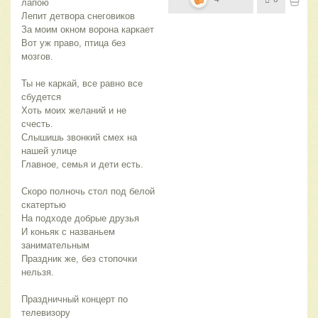
лапою
Лепит детвора снеговиков
За моим окном ворона каркает
Вот уж право, птица без
мозгов.
Ты не каркай, все равно все
сбудется
Хоть моих желаний и не
счесть.
Слышишь звонкий смех на
нашей улице
Главное, семья и дети есть.
Скоро полночь стол под белой
скатертью
На подходе добрые друзья
И коньяк с названьем
занимательным
Праздник же, без стопочки
нельзя.
Праздничный концерт по
телевизору