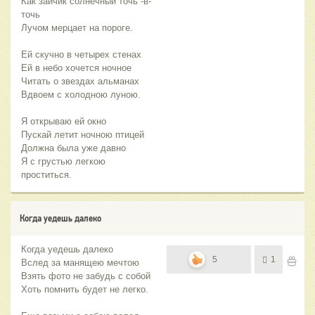
Как зайчик солнечный точь -в-
точь
Лучом мерцает на пороге.
Ей скучно в четырех стенах
Ей в небо хочется ночное
Читать о звездах альманах
Вдвоем с холодною луною.
Я открываю ей окно
Пускай летит ночною птицей
Должна была уже давно
Я с грустью легкою
проститься.
Когда уедешь далеко
Когда уедешь далеко
5
1
Вслед за манящею мечтою
Взять фото не забудь с собой
Хоть помнить будет не легко.