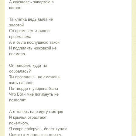
А оказалась запертою в
клетке.
Та клетка ведь была не
золотой
Со временем изрядно
проржавела
А я была послушною такой
И подпилить ножовкой не
посмела.
Он говорил, куда ты
собралась?
Ты пропадешь, не сможешь
жить на воле
Но твердо я уверена была
Что Боги мне погибнуть не
позволят.
А я теперь на радугу смотрю
И крылья отрастают
понемногу.
Я скоро соберусь, билет куплю
Осилю эту дальнюю дорогу.