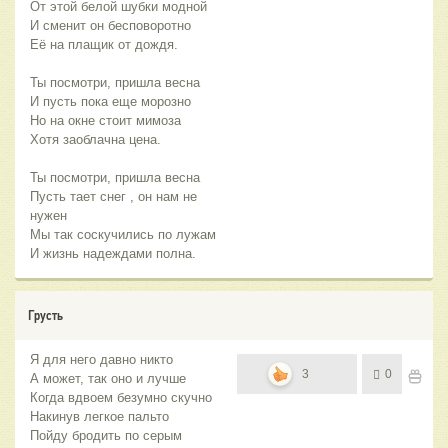
От этой белой шубки модной
И сменит он бесповоротно
Её на плащик от дождя.
Ты посмотри, пришла весна
И пусть пока еще морозно
Но на окне стоит мимоза
Хотя заоблачна цена.
Ты посмотри, пришла весна
Пусть тает снег , он нам не
нужен
Мы так соскучились по лужам
И жизнь надеждами полна.
Грусть
Я для него давно никто
3
0
А может, так оно и лучше
Когда вдвоем безумно скучно
Накинув легкое пальто
Пойду бродить по серым