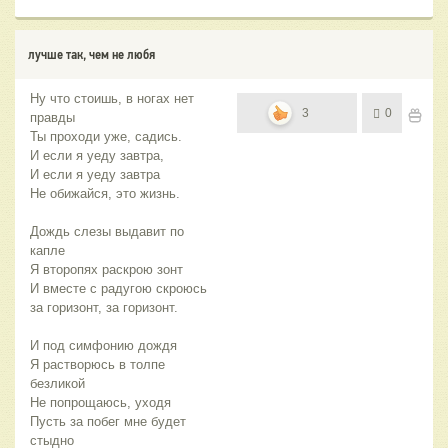
лучше так, чем не любя
Ну что стоишь, в ногах нет
3
0
правды
Ты проходи уже, садись.
И если я уеду завтра,
И если я уеду завтра
Не обижайся, это жизнь.
Дождь слезы выдавит по
капле
Я второпях раскрою зонт
И вместе с радугою скроюсь
за горизонт, за горизонт.
И под симфонию дождя
Я растворюсь в толпе
безликой
Не попрощаюсь, уходя
Пусть за побег мне будет
стыдно