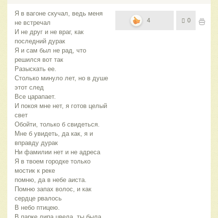
Я в вагоне скучал, ведь меня
4
0
не встречал
И не друг и не враг, как
последний дурак
Я и сам был не рад, что
решился вот так
Разыскать ее.
Столько минуло лет, но в душе
этот след
Все царапает.
И покоя мне нет, я готов целый
свет
Обойти, только б свидеться.
Мне б увидеть, да как, я и
вправду дурак
Ни фамилии нет и не адреса
Я в твоем городке только
мостик к реке
помню, да в небе аиста.
Помню запах волос, и как
сердце рвалось
В небо птицею.
В парке липа цвела, ты была