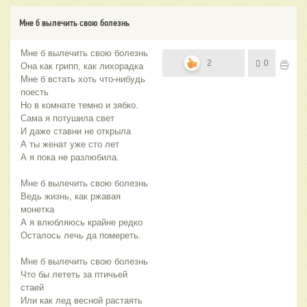
Мне б вылечить свою болезнь
Мне б вылечить свою болезнь
2
0
Она как грипп, как лихорадка
Мне б встать хоть что-нибудь
поесть
Но в комнате темно и зябко.
Сама я потушила свет
И даже ставни не открыла
А ты женат уже сто лет
А я пока не разлюбила.
Мне б вылечить свою болезнь
Ведь жизнь, как ржавая
монетка
А я влюбляюсь крайне редко
Осталось лечь да помереть.
Мне б вылечить свою болезнь
Что бы лететь за птичьей
стаей
Или как лед весной растаять