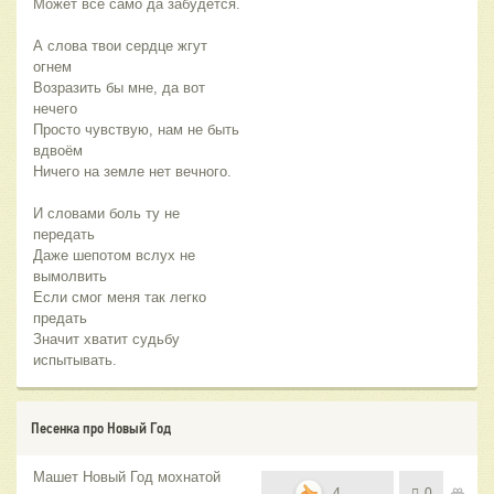
Может все само да забудется.
А слова твои сердце жгут
огнем
Возразить бы мне, да вот
нечего
Просто чувствую, нам не быть
вдвоём
Ничего на земле нет вечного.
И словами боль ту не
передать
Даже шепотом вслух не
вымолвить
Если смог меня так легко
предать
Значит хватит судьбу
испытывать.
Песенка про Новый Год
Машет Новый Год мохнатой
4
0