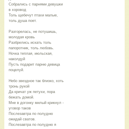
Собрались с парнями девушки
в хоровод
Толь щебечут птахи малые,
толь душа поет.
Разгорелась, не потушишь,
молодая кровь
Разбрелись искать толь
папоротник, толь любовь.
Ночка теплая, июльская,
наколдуй
Пусть подарит парню девица
поцелуй.
Небо звездное так близко, хоть
тронь рукой
Да кричат уж петухи, пора
бежать домой.
Мне в догонку милый крикнул -
уговор таков
Послезавтра по полудню
ожидай сватов.
Послезавтра по полудню я