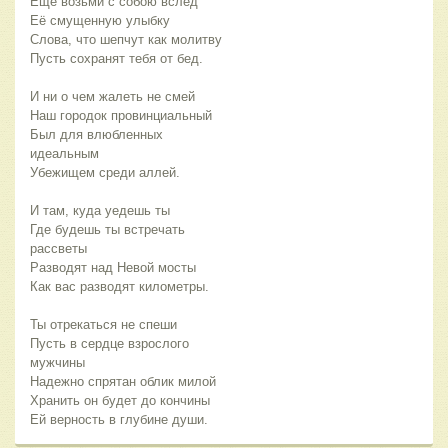
Еще возьми с собою вслед
Её смущенную улыбку
Слова, что шепчут как молитву
Пусть сохранят тебя от бед.
И ни о чем жалеть не смей
Наш городок провинциальный
Был для влюбленных
идеальным
Убежищем среди аллей.
И там, куда уедешь ты
Где будешь ты встречать
рассветы
Разводят над Невой мосты
Как вас разводят километры.
Ты отрекаться не спеши
Пусть в сердце взрослого
мужчины
Надежно спрятан облик милой
Хранить он будет до кончины
Ей верность в глубине души.