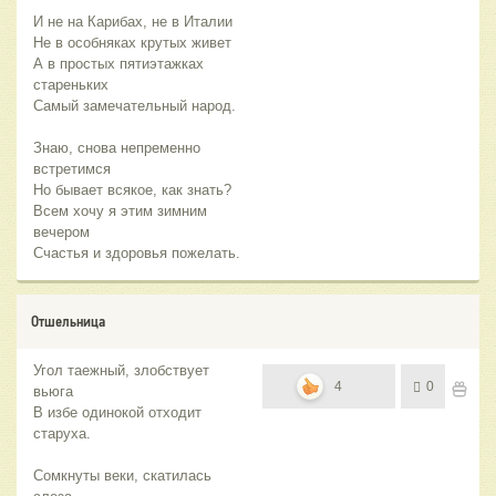
И не на Карибах, не в Италии
Не в особняках крутых живет
А в простых пятиэтажках
стареньких
Самый замечательный народ.
Знаю, снова непременно
встретимся
Но бывает всякое, как знать?
Всем хочу я этим зимним
вечером
Счастья и здоровья пожелать.
Отшельница
Угол таежный, злобствует
4
0
вьюга
В избе одинокой отходит
старуха.
Сомкнуты веки, скатилась