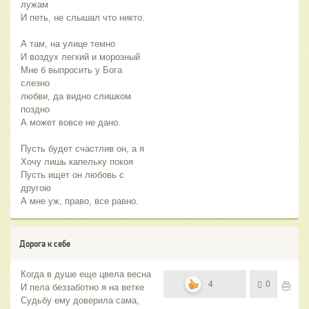
лужам
И петь, не слышал что никто.
А там, на улице темно
И воздух легкий и морозный
Мне б выпросить у Бога
слезно
любви, да видно слишком
поздно
А может вовсе не дано.
Пусть будет счастлив он, а я
Хочу лишь капельку покоя
Пусть ищет он любовь с
другою
А мне уж, право, все равно.
Дорога к себе
Когда в душе еще цвела весна
4
0
И пела беззаботно я на ветке
Судьбу ему доверила сама,