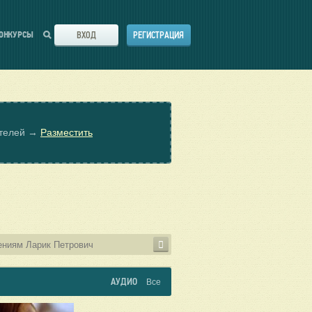
ВХОД
РЕГИСТРАЦИЯ
ОНКУРСЫ
ателей →
Разместить
АУДИО
Все