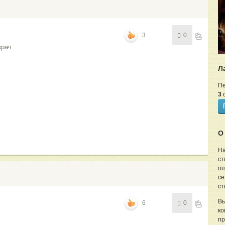
3
0
рач.
Л
Пе
3
с
О
На
ст
оп
се
ст
Вы
6
0
ко
пр