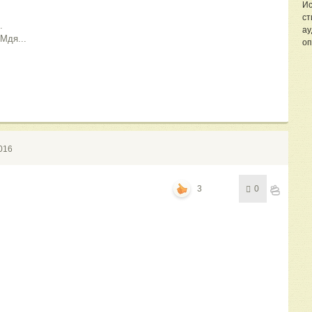
Ис
ст
.
ау
Мдя...
оп
016
3
0