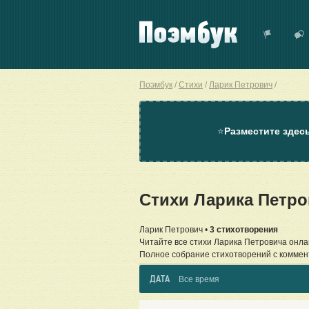
Поэмбук
Стихи
Ларик Петрович
⭐
Разместите здес
Стихи Ларика Петр
Ларик Петрович •
3 стихотворения
Читайте все стихи Ларика Петровича онла
Полное собрание стихотворений с коммен
ДАТА
Все время