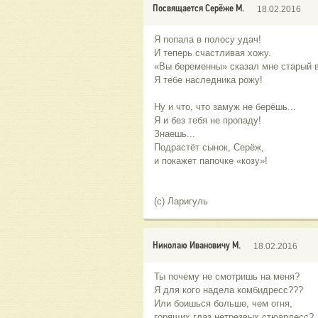
Посвящается Серёже М.
18.02.2016
Я попала в полосу удач!
И теперь счастливая хожу.
«Вы беременны» сказал мне старый в
Я тебе наследника рожу!
Ну и что, что замуж не берёшь...
Я и без тебя не пропаду!
Знаешь...
Подрастёт сынок, Серёж,
и покажет папочке «козу»!
(с) Ларигуль
Николаю Ивановичу М.
18.02.2016
Ты почему не смотришь на меня?
Я для кого надела комбидресс???
Или боишься больше, чем огня,
горящих глаз нетрезвых стюардесс?