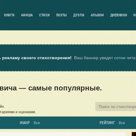
КНИГИ
АФИША
СТИХИ
ПОЭТЫ
ДУЭЛИ
АЛЬБОМ
ДНЕВНИКИ
К
ь рекламу своего стихотворения!
Ваш баннер увидят сотни чит
овича — самые популярные.
йн.
тариями и оценками.
ЖАНР
РЕЙТИНГ
Все
Все