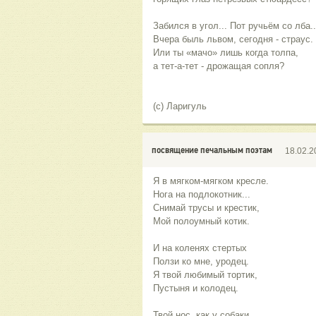
Забился в угол... Пот ручьём со лба..
Вчера быль львом, сегодня - страус. 
Или ты «мачо» лишь когда толпа,
а тет-а-тет - дрожащая сопля?
(с) Ларигуль
посвящение печальным поэтам
18.02.2
Я в мягком-мягком кресле.
Нога на подлокотник...
Снимай трусы и крестик,
Мой полоумный котик.
И на коленях стертых
Ползи ко мне, уродец.
Я твой любимый тортик,
Пустыня и колодец.
Твой нос, как у собаки,