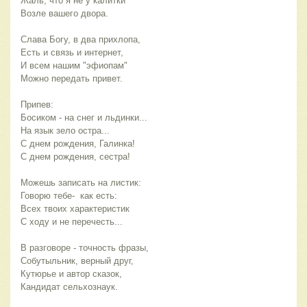
Жаль, что я не у калитки
Возле вашего двора. 
Слава Богу, в два прихлопа,
Есть и связь и интернет,
И всем нашим "эфиопам" 
Можно передать привет. 
Припев:
Босиком - на снег и льдинки...
На язык зело остра...
С днем рождения, Галинка!
С днем рождения, сестра! 
Можешь записать на листик:
Говорю тебе-  как есть:
Всех твоих характеристик 
С ходу и не перечесть... 
В разговоре - точность фразы,
Собутыльник, верный друг,
Кутюрье и автор сказок,
Кандидат сельхознаук. 