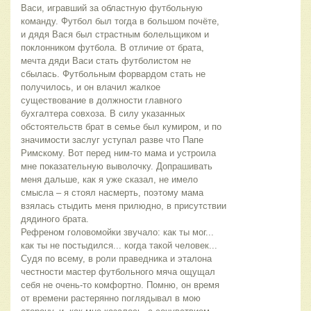
Васи, игравший за областную футбольную 
команду. Футбол был тогда в большом почёте, 
и дядя Вася был страстным болельщиком и 
поклонником футбола. В отличие от брата, 
мечта дяди Васи стать футболистом не 
сбылась. Футбольным форвардом стать не 
получилось, и он влачил жалкое 
существование в должности главного 
бухгалтера совхоза. В силу указанных 
обстоятельств брат в семье был кумиром, и по 
значимости заслуг уступал разве что Папе 
Римскому. Вот перед ним-то мама и устроила 
мне показательную выволочку. Допрашивать 
меня дальше, как я уже сказал, не имело 
смысла – я стоял насмерть, поэтому мама 
взялась стыдить меня прилюдно, в присутствии 
дядиного брата.
Рефреном головомойки звучало: как ты мог... 
как ты не постыдился... когда такой человек... 
Судя по всему, в роли праведника и эталона 
честности мастер футбольного мяча ощущал 
себя не очень-то комфортно. Помню, он время 
от времени растерянно поглядывал в мою 