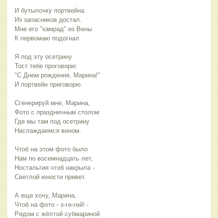
И бутылочку портвейна 
Из запасников достал.
Мне его "камрад" из Вены
К первомаю подогнал. 
Я под эту осетрину
Тост тебе проговорю:
"С Днем рождения, Марина!"
И портвейн приговорю. 
Сгенерируй мне, Марина,
Фото с праздничным столом
Где мы там под осетрину
Наслаждаемся вином. 
Чтоб на этом фото было
Нам по восемнадцать лет,
Ностальгия чтоб накрыла -
Светлой юности привет. 
А еще хочу, Марина,
Чтоб на фото - э-ге-гей! -
Рядом с жёлтой субмариной