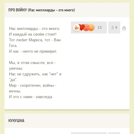
ПРО ВОЙНУ (Нас миллиарды - это много)
13
4
Нас миллиарды - это много.
И каждый на своём стоит!
Тот любит Маркса, тот - Ван 
Гога.
И нас - ничто не примирит.
Мы, в этом смысле, все - 
увечны:
Нас не сдружить, как "нет" и 
"да".
Мир - скоротечен, войны - 
вечны.
И это с нами - навсегда.
КУКУШКА