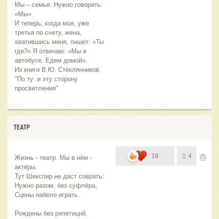
Мы – семья. Нужно говорить: 
«Мы».
И теперь, когда моя, уже 
третья по счету, жена, 
хватившись меня, пишет: «Ты 
где?» Я отвечаю: «Мы в 
автобусе. Едем домой».
Из книги В.Ю. Стеклянников 
"По ту  и эту сторону 
просветления"
ТЕАТР
19
4
Жизнь - театр. Мы в нём - 
актёры.
Тут Шекспир не даст соврать:
Нужно разом, без суфлёра,
Сцены набело играть. 
Рождены без репетиций,