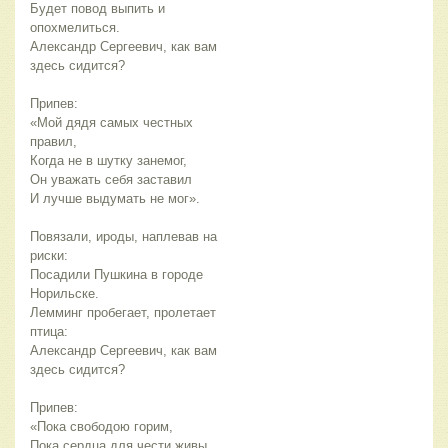
Будет повод выпить и 
опохмелиться.
Александр Сергеевич, как вам 
здесь сидится?
Припев:
«Мой дядя самых честных 
правил,
Когда не в шутку занемог,
Он уважать себя заставил
И лучше выдумать не мог».
Повязали, ироды, наплевав на 
риски:
Посадили Пушкина в городе 
Норильске.
Лемминг пробегает, пролетает 
птица:
Александр Сергеевич, как вам 
здесь сидится?
Припев:
«Пока свободою горим,
Пока сердца для чести живы,