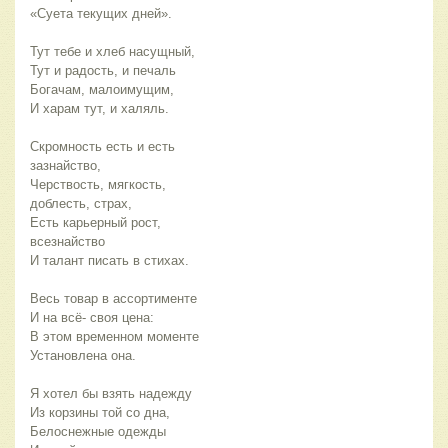
«Суета текущих дней». 
Тут тебе и хлеб насущный,
Тут и радость, и печаль
Богачам, малоимущим,
И харам тут, и халяль. 
Скромность есть и есть 
зазнайство,
Черствость, мягкость, 
доблесть, страх,
Есть карьерный рост, 
всезнайство
И талант писать в стихах. 
Весь товар в ассортименте
И на всё- своя цена:
В этом временном моменте
Установлена она. 
Я хотел бы взять надежду
Из корзины той со дна,
Белоснежные одежды