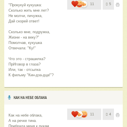
11
5
"Прокукуй кукушка:
Сколько жить мне лет?
Не молчи, пичужка,
Дай скорей ответ! 
Сколько мне, подружка,
Жизни - на веку?"
Помолчав, кукушка
Отвечала: "Ку!" 
Что это - страшилка?
ПрИговор в глаза?
Или, так - отсылка
К фильму "Кин-дза-дца!"?
КАК НА НЕБЕ ОБЛАКА
11
4
Как на небе облака,
А на речке тина.
Прибрала меня к рукам