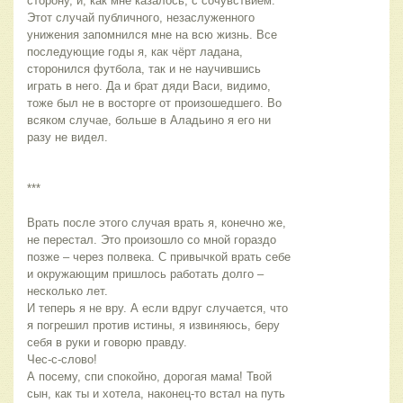
сторону, и, как мне казалось, с сочувствием.
Этот случай публичного, незаслуженного 
унижения запомнился мне на всю жизнь. Все 
последующие годы я, как чёрт ладана, 
сторонился футбола, так и не научившись 
играть в него. Да и брат дяди Васи, видимо, 
тоже был не в восторге от произошедшего. Во 
всяком случае, больше в Аладьино я его ни 
разу не видел. 
***
Врать после этого случая врать я, конечно же, 
не перестал. Это произошло со мной гораздо 
позже – через полвека. С привычкой врать себе 
и окружающим пришлось работать долго – 
несколько лет.
И теперь я не вру. А если вдруг случается, что 
я погрешил против истины, я извиняюсь, беру 
себя в руки и говорю правду. 
Чес-с-слово!
А посему, спи спокойно, дорогая мама! Твой 
сын, как ты и хотела, наконец-то встал на путь 