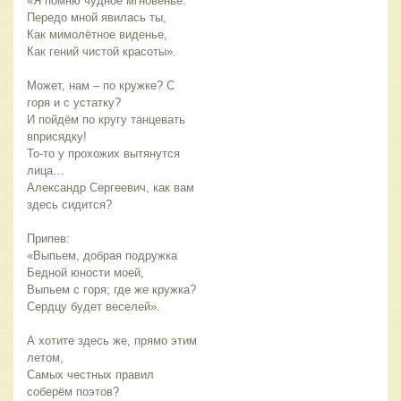
«Я помню чудное мгновенье:
Передо мной явилась ты,
Как мимолётное виденье,
Как гений чистой красоты».
Может, нам – по кружке? С 
горя и с устатку?
И пойдём по кругу танцевать 
вприсядку!
То-то у прохожих вытянутся 
лица…
Александр Сергеевич, как вам 
здесь сидится?
Припев:
«Выпьем, добрая подружка
Бедной юности моей,
Выпьем с горя; где же кружка?
Сердцу будет веселей».
А хотите здесь же, прямо этим 
летом,
Самых честных правил 
соберём поэтов?