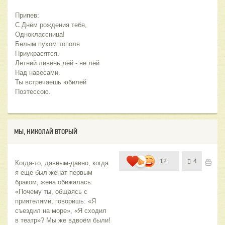
Припев:
С Днём рождения тебя,
Одноклассница!
Белым пухом тополя
Приукрасятся.
Летний ливень лей - не лей 
Над навесами.
Ты встречаешь юбилей
Поэтессою.
МЫ, НИКОЛАЙ ВТОРЫЙ
12
4
Когда-то, давным-давно, когда 
я еще был женат первым 
браком, жена обижалась: 
«Почему ты, общаясь с 
приятелями, говоришь: «Я 
съездил на море», «Я сходил 
в театр»? Мы же вдвоём были! 