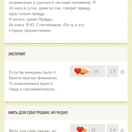
исправления и сделался честным человеком. И 
24 часа в сутки, даже во сне, говорит правду, 
одну только правду... 
И ничего, кроме Правды. 
Из книги: В.Ю. Стеклянников «По ту и эту 
сторону просветления»
ЭКСПРОМТ
13
2
Если бы женщины были б
Крепче мужчин физически,
То изнасилванья были б
Чаще и сиськиматически...
ЖИТЬ ДЛЯ СЕБЯ ГРЕШНО, НО ЧУДНО
12
4
Жить для себя грешно, но 