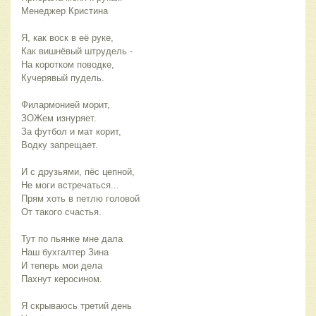
Менеджер Кристина 
Я, как воск в её руке,
Как вишнёвый штрудель -
На коротком поводке,
Кучерявый пудель. 
Филармонией морит,
ЗОЖем изнуряет.
За футбол и мат корит,
Водку запрещает. 
И с друзьями, пёс цепной,
Не моги встречаться...
Прям хоть в петлю головой
От такого счастья. 
Тут по пьянке мне дала
Наш бухгалтер Зина
И теперь мои дела
Пахнут керосином. 
Я скрываюсь третий день