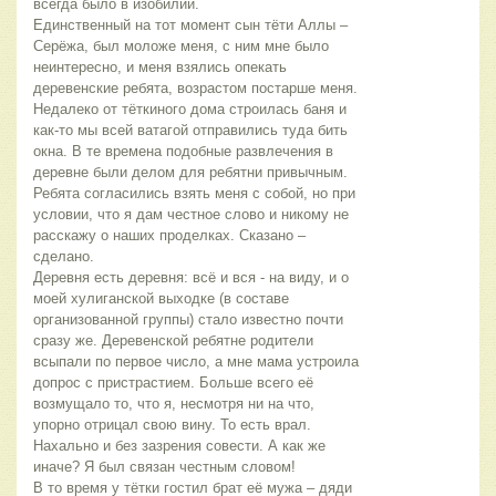
всегда было в изобилии. 
Единственный на тот момент сын тёти Аллы – 
Серёжа, был моложе меня, с ним мне было 
неинтересно, и меня взялись опекать 
деревенские ребята, возрастом постарше меня. 
Недалеко от тёткиного дома строилась баня и 
как-то мы всей ватагой отправились туда бить 
окна. В те времена подобные развлечения в 
деревне были делом для ребятни привычным. 
Ребята согласились взять меня с собой, но при 
условии, что я дам честное слово и никому не 
расскажу о наших проделках. Сказано – 
сделано.
Деревня есть деревня: всё и вся - на виду, и о 
моей хулиганской выходке (в составе 
организованной группы) стало известно почти 
сразу же. Деревенской ребятне родители 
всыпали по первое число, а мне мама устроила 
допрос с пристрастием. Больше всего её 
возмущало то, что я, несмотря ни на что, 
упорно отрицал свою вину. То есть врал. 
Нахально и без зазрения совести. А как же 
иначе? Я был связан честным словом! 
В то время у тётки гостил брат её мужа – дяди 