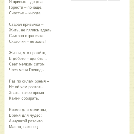
Я привык – до дна...
Горести – почаще,
Счастье – иногда. 
Старая привычка –
Жить, не пялясь вдаль:
Считана страничка,
Сказочки – не жаль! 
Жизни, что прожи́та,
В дéбете – щепóть...
Сеет мелким ситом
Чрез меня Господь. 
Раз по силам бремя –
Не об чем роптать:
Знать, такое время –
Камни собирать. 
Время для молитвы, 
Время для чудес:
Аннушкой разлито
Масло, наконец... 