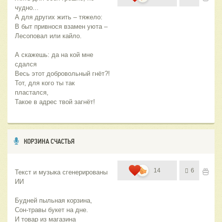
чудно...
А для других жить – тяжело:
В быт привнося взамен уюта – 
Лесоповал или кайло. 
А скажешь: да на кой мне 
сдался
Весь этот добровольный гнёт?!
Тот, для кого ты так 
пластался,
Такое в адрес твой загнёт!
КОРЗИНА СЧАСТЬЯ
14
6
Текст и музыка сгенерированы 
ИИ
Будней пыльная корзина,
Сон-травы букет на дне.
И товар из магазина