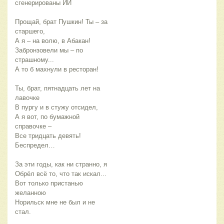
сгенерированы ИИ
Прощай, брат Пушкин! Ты – за 
старшего,
А я – на волю, в Абакан!
Забронзовели мы – по 
страшному...
А то б махнули в ресторан! 
Ты, брат, пятнадцать лет на 
лавочке 
В пургу и в стужу отсидел,
А я вот, по бумажной 
справочке –
Все тридцать девять! 
Беспредел… 
За эти годы, как ни странно, я
Обрёл всё то, что так искал...
Вот только пристанью 
желанною
Норильск мне не был и не 
стал. 