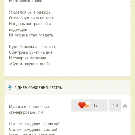
И токайского вина. 
Я оделся бы в одежды,
Отхлебнул вина на треть
И в день завтрашний с 
надеждой 
Из окошка стал глядеть. 
Будней пыльная корзина,
Сон-травы букет на дне
И товар из магазина
«Суета текущих дней».
С ДНЁМ РОЖДЕНИЯ, СЕСТРА
12
4
Музыка и исполнение: 
сгенерированы ИИ
С днем рождения, Галинка!
С днем рождения, сестра!