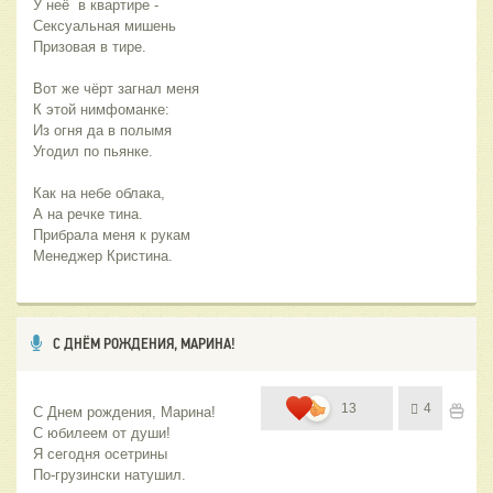
У неё  в квартире -
Сексуальная мишень
Призовая в тире. 
Вот же чёрт загнал меня
К этой нимфоманке:
Из огня да в полымя
Угодил по пьянке. 
Как на небе облака,
А на речке тина.
Прибрала меня к рукам
Менеджер Кристина.
С ДНЁМ РОЖДЕНИЯ, МАРИНА!
13
4
С Днем рождения, Марина!
С юбилеем от души!
Я сегодня осетрины 
По-грузински натушил. 