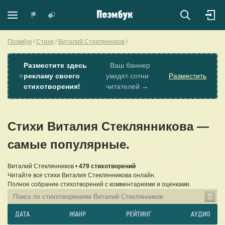
Поэмбук
Стихи
Виталий Стеклянников
Разместите здесь
Ваш баннер
⭐
рекламу своего
увидят сотни
Разместить
стихотворения!
читателей →
Стихи Виталия Стеклянникова —
самые популярные.
Виталий Стеклянников •
479 стихотворений
Читайте все стихи Виталия Стеклянникова онлайн.
Полное собрание стихотворений с комментариями и оценками.
ДАТА
ЖАНР
РЕЙТИНГ
АУДИО