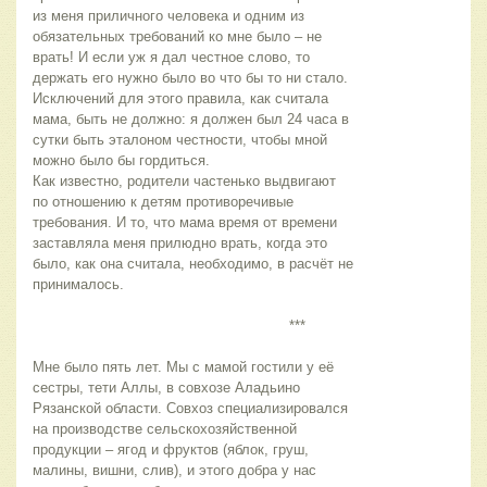
из меня приличного человека и одним из 
обязательных требований ко мне было – не 
врать! И если уж я дал честное слово, то 
держать его нужно было во что бы то ни стало. 
Исключений для этого правила, как считала 
мама, быть не должно: я должен был 24 часа в 
сутки быть эталоном честности, чтобы мной 
можно было бы гордиться. 
Как известно, родители частенько выдвигают 
по отношению к детям противоречивые 
требования. И то, что мама время от времени 
заставляла меня прилюдно врать, когда это 
было, как она считала, необходимо, в расчёт не 
принималось.
                                                           ***
Мне было пять лет. Мы с мамой гостили у её 
сестры, тети Аллы, в совхозе Аладьино 
Рязанской области. Совхоз специализировался 
на производстве сельскохозяйственной 
продукции – ягод и фруктов (яблок, груш, 
малины, вишни, слив), и этого добра у нас 