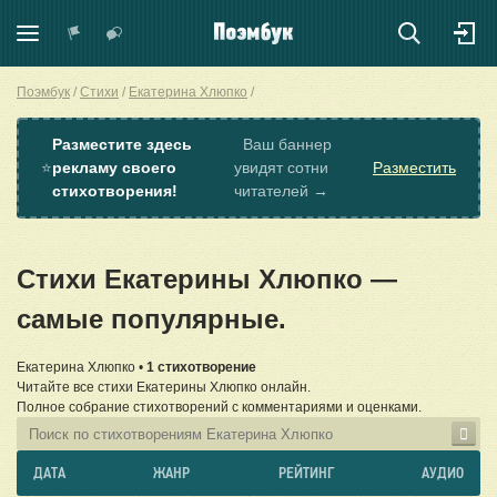
Поэмбук
Стихи
Екатерина Хлюпко
Разместите здесь
Ваш баннер
⭐
рекламу своего
увидят сотни
Разместить
стихотворения!
читателей →
Стихи Екатерины Хлюпко —
самые популярные.
Екатерина Хлюпко •
1 стихотворение
Читайте все стихи Екатерины Хлюпко онлайн.
Полное собрание стихотворений с комментариями и оценками.
ДАТА
ЖАНР
РЕЙТИНГ
АУДИО