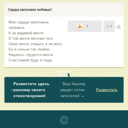
Сердце наполнено любовью!
Мое сердце наполнена
5
0
любовью
К не видимой мечте
О той мечте мечтают все
Свою мечту открыть я не могу
Ее я сильно так люблю.
Надеюсь сбудется мечта
Счастливой буду я тогда
Разместите здесь
Ваш баннер
⭐
рекламу своего
увидят сотни
Разместить
стихотворения!
читателей →