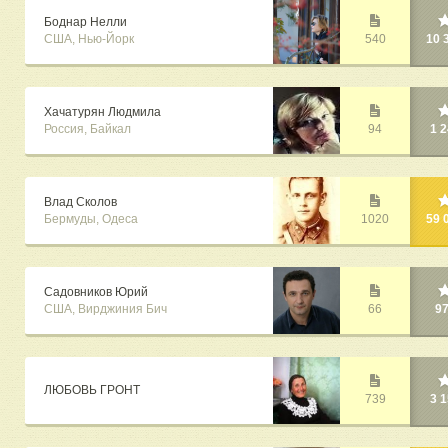
Боднар Нелли
США, Нью-Йорк
540
10 
Хачатурян Людмила
Россия, Байкал
94
1 
Влад Сколов
Бермуды, Одеса
1020
59 
Садовников Юрий
США, Вирджиния Бич
66
9
ЛЮБОВЬ ГРОНТ
739
3 