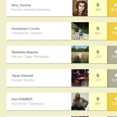
Nina_Nosova
Россия, Нижний Новгород
444
21 
Нолевская Стелла
Узбекистан, Ташкент
811
7 
Яковлева Марина
Россия, Санкт-Петербург
110
2 
Таран Евгений
Россия, Москва
177
1 
Alex HAMMER
Казахстан, Павлодар
807
1 