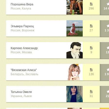
Порошина Вера
Россия, Калуга
296
14 
Эльвира Пархоц
Россия, Воронеж
27
1 
Карпеко Александр
Россия, Москва
9
1
"Вяземская Алиса"
Беларусь, Заславль
136
1 
Татьяна Омеля
Украина, Львов
31
2