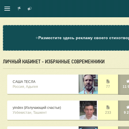
⭐
Разместите здесь рекламу своего стихотво
ЛИЧНЫЙ КАБИНЕТ - ИЗБРАННЫЕ СОВРЕМЕННИКИ
САША ТЕСЛА
Россия, Адыгея
77
11 
yindex (Излучающий счастье)
Узбекистан, Ташкент
233
9 