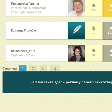
Прудникова Галина
Россия, пос. Мостовской
229
8 
Краснодарского края
Команда Поэмбук
1
1 
Bekresheva_Lara
Украина, Луганск
91
9
1
2
Страница:
⭐
Разместите здесь рекламу своего стихотво