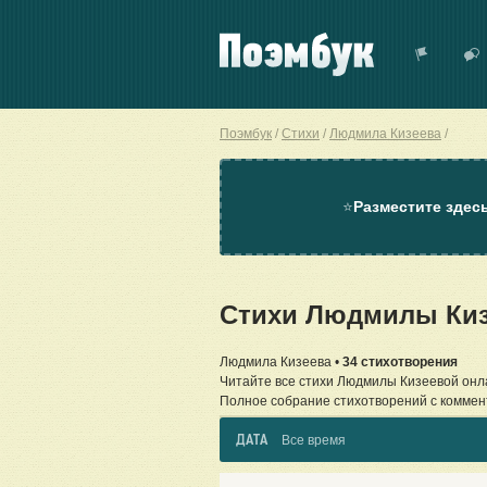
Поэмбук
Стихи
Людмила Кизеева
⭐
Разместите здес
Стихи Людмилы Киз
Людмила Кизеева •
34 стихотворения
Читайте все стихи Людмилы Кизеевой онл
Полное собрание стихотворений с коммен
ДАТА
Все время