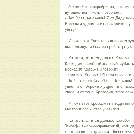
А Колобок расхрабрился, потому чт
путешественником, и отвечает:
- Нет, Удав, не съешь! Я от Дедушки
Вороны я удрал, и с пароходика я ук
убегу!
И пока этот Удав кольца свои скруч
выскользнул и быстро-пребыстро ука
Катится, катится дальше Колобок п
Крокодил - зелёный-зелёный, зубаст
Крокодил Колобка и говорит:
- Колобок, Колобок! Я тебя сейчас съ
- Нет! - говорит Колобок, - Не съешь
ушёл, и от Вороны я удрал, и с парох
ушёл, и от тебя, Крокодил, тоже сейч
И пока этот Крокодил из воды выпол
быстро и пребыстро укатился...
Катится, катится дальше Колобок п
Жираф - высокий-превысокий, ноги д
же длинная-предлинная. Посмотрел Ж