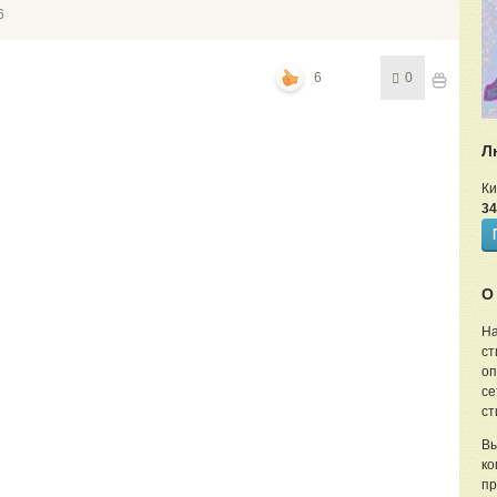
6
6
0
Л
Ки
34
О
На
ст
оп
се
ст
Вы
ко
пр