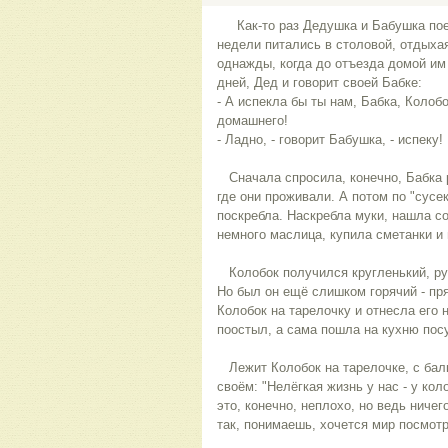
Как-то раз Дедушка и Бабушка поех
недели питались в столовой, отдыха
однажды, когда до отъезда домой им
дней, Дед и говорит своей Бабке:
- А испекла бы ты нам, Бабка, Колоб
домашнего!
- Ладно, - говорит Бабушка, - испеку!
Сначала спросила, конечно, Бабка р
где они проживали. А потом по "сус
поскребла. Наскребла муки, нашла со
немного маслица, купила сметанки и 
Колобок получился кругленький, ру
Но был он ещё слишком горячий - пр
Колобок на тарелочку и отнесла его 
поостыл, а сама пошла на кухню пос
Лежит Колобок на тарелочке, с бал
своём: "Нелёгкая жизнь у нас - у ко
это, конечно, неплохо, но ведь ничег
так, понимаешь, хочется мир посмотр