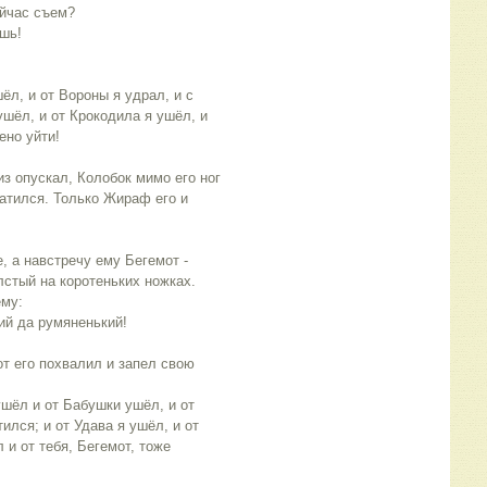
ейчас съем?
ешь!
ёл, и от Вороны я удрал, и с
ушёл, и от Крокодила я ушёл, и
ено уйти!
 опускал, Колобок мимо его ног
катился. Только Жираф его и
 а навстречу ему Бегемот -
стый на коротеньких ножках.
ему:
кий да румяненький!
т его похвалил и запел свою
ушёл и от Бабушки ушёл, и от
ился; и от Удава я ушёл, и от
и от тебя, Бегемот, тоже