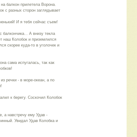
 на балкон прилетела Ворона.
ок с разных сторон заглядывает
ненький! И я тебя сейчас съем!
 балкончика... А внизу текла
от наш Колобок и приземлился
лся скорее куда-то в уголочек и
.
на сама испугалась, так как
обков!
з речки - в море-океан, а по
!
лил к берегу. Соскочил Колобок
, а навстречу ему Удав -
инный. Увидал Удав Колобка и