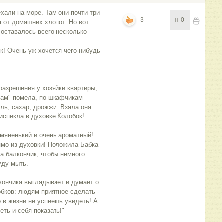
али на море. Там они почти три
3
0
я от домашних хлопот. Но вот
 оставалось всего несколько
ок! Очень уж хочется чего-нибудь
азрешения у хозяйки квартиры,
екам" помела, по шкафчикам
ль, сахар, дрожжи. Взяла она
испекла в духовке Колобок!
мяненький и очень ароматный!
ямо из духовки! Положила Бабка
на балкончик, чтобы немного
уду мыть.
кончика выглядывает и думает о
лобков: людям приятное сделать -
о в жизни не успеешь увидеть! А
еть и себя показать!"