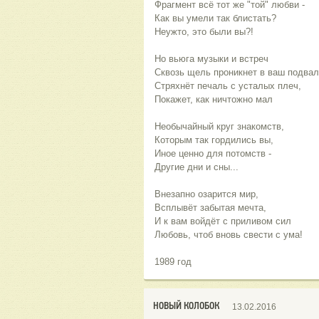
Фрагмент всё тот же "той" любви -
Как вы умели так блистать?
Неужто, это были вы?!
Но вьюга музыки и встреч
Сквозь щель проникнет в ваш подвал
Стряхнёт печаль с усталых плеч,
Покажет, как ничтожно мал
Необычайный круг знакомств,
Которым так гордились вы,
Иное ценно для потомств -
Другие дни и сны...
Внезапно озарится мир,
Всплывёт забытая мечта,
И к вам войдёт с приливом сил
Любовь, чтоб вновь свести с ума!
1989 год
НОВЫЙ КОЛОБОК
13.02.2016