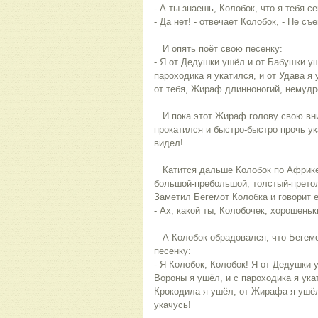
- А ты знаешь, Колобок, что я тебя с
- Да нет! - отвечает Колобок, - Не съ
И опять поёт свою песенку:
- Я от Дедушки ушёл и от Бабушки уш
пароходика я укатился, и от Удава я 
от тебя, Жираф длинноногий, немудр
И пока этот Жираф голову свою вниз
прокатился и быстро-быстро прочь у
видел!
Катится дальше Колобок по Африке,
большой-пребольшой, толстый-претол
Заметил Бегемот Колобка и говорит 
- Ах, какой ты, Колобочек, хорошень
А Колобок обрадовался, что Бегемо
песенку:
- Я Колобок, Колобок! Я от Дедушки 
Вороны я ушёл, и с пароходика я укат
Крокодила я ушёл, от Жирафа я ушёл 
укачусь!