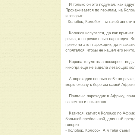
И только он это подумал, как вдруг
Прохаживается по перилам, на Колоб
и говорит:
- Колобок, Колобок! Ты такой аппетит
Колобок испугался, да как прыгнет с
речка, а по речке плыл пароходик. В
прямо на этот пароходик, да и закати
спрятался, чтобы не нашёл его никто
Ворона-то улетела поскорее - ведь о
никогда ещё не видела летающих кол
А пароходик поплыл себе по речке, и
морю-океану к берегам самой Африки
Приплыл пароходик в Африку, прича
на землю и покатился...
Катится, катится Колобок по Африке
большой-пребольшой, длинный-предл
говорит:
- Колобок, Колобок! А я тебя съем!