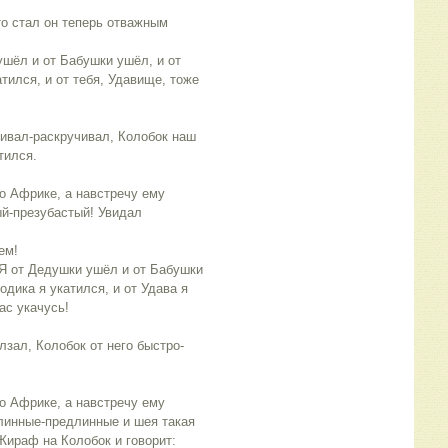
о стал он теперь отважным
 ушёл и от Бабушки ушёл, и от
атился, и от тебя, Удавище, тоже
ивал-раскручивал, Колобок наш
тился.
о Африке, а навстречу ему
ый-презубастый! Увидал
ем!
! Я от Дедушки ушёл и от Бабушки
одика я укатился, и от Удава я
ас укачусь!
зал, Колобок от него быстро-
о Африке, а навстречу ему
линные-предлинные и шея такая
ираф на Колобок и говорит: