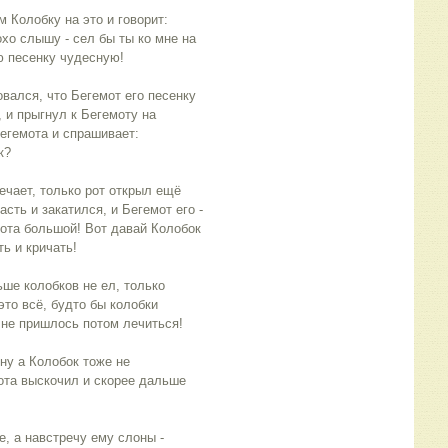
 Колобку на это и говорит:
охо слышу - сел бы ты ко мне на
ю песенку чудесную!
ался, что Бегемот его песенку
, и прыгнул к Бегемоту на
Бегемота и спрашивает:
к?
ечает, только рот открыл ещё
асть и закатился, и Бегемот его -
емота большой! Вот давай Колобок
ть и кричать!
ше колобков не ел, только
это всё, будто бы колобки
 не пришлось потом лечиться!
ну а Колобок тоже не
мота выскочил и скорее дальше
, а навстречу ему слоны -