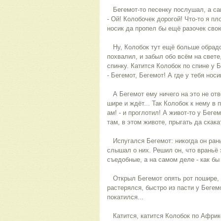
Бегемот-то песенку послушал, а сам
- Ой! Колобочек дорогой! Что-то я пл
носик да пропел бы ещё разочек сво
Ну, Колобок тут ещё больше обрадов
похвалил, и забыл обо всём на свете
спинку. Катится Колобок по спине у 
- Бегемот, Бегемот! А где у тебя носи
А Бегемот ему ничего на это не отв
шире и ждёт... Так Колобок к нему в п
ам! - и проглотил! А живот-то у Бег
там, в этом животе, прыгать да скака
Испугался Бегемот: никогда он рань
слышал о них. Решил он, что враньё 
съедобные, а на самом деле - как бы
Открыл Бегемот опять рот пошире, 
растерялся, быстро из пасти у Беге
покатился...
Катится, катится Колобок по Африке