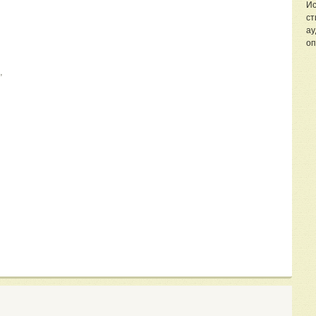
Ис
ст
ау
оп
,