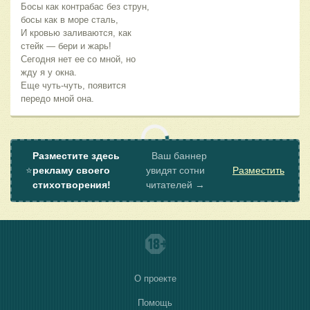
Босы как контрабас без струн,
босы как в море сталь,
И кровью заливаются, как
стейк — бери и жарь!
Сегодня нет ее со мной, но
жду я у окна.
Еще чуть-чуть, появится
передо мной она.
Разместите здесь
Ваш баннер
⭐
рекламу своего
увидят сотни
Разместить
стихотворения!
читателей →
О проекте
Помощь