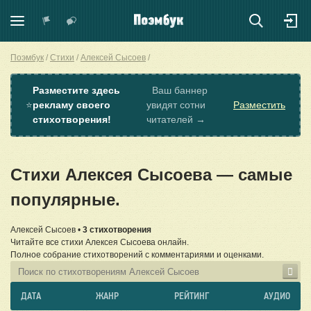
Поэмбук
Стихи
Алексей Сысоев
Разместите здесь
Ваш баннер
⭐
рекламу своего
увидят сотни
Разместить
стихотворения!
читателей →
Стихи Алексея Сысоева — самые
популярные.
Алексей Сысоев •
3 стихотворения
Читайте все стихи Алексея Сысоева онлайн.
Полное собрание стихотворений с комментариями и оценками.
ДАТА
ЖАНР
РЕЙТИНГ
АУДИО