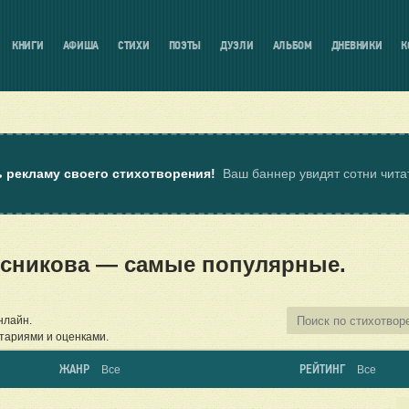
КНИГИ
АФИША
СТИХИ
ПОЭТЫ
ДУЭЛИ
АЛЬБОМ
ДНЕВНИКИ
К
ь рекламу своего стихотворения!
Ваш баннер увидят сотни чит
есникова — самые популярные.
нлайн.
тариями и оценками.
ЖАНР
РЕЙТИНГ
Все
Все