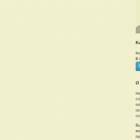
К
Ко
0
с
О
На
ст
оп
се
ст
Вы
ко
пр