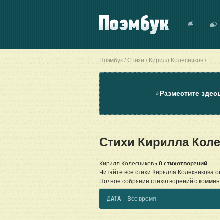
Поэмбук
Стихи
Кирилл Колесников
⭐
Разместите здес
Стихи Кирилла Кол
Кирилл Колесников •
0 стихотворений
Читайте все стихи Кирилла Колесникова о
Полное собрание стихотворений с коммен
ДАТА
Все время