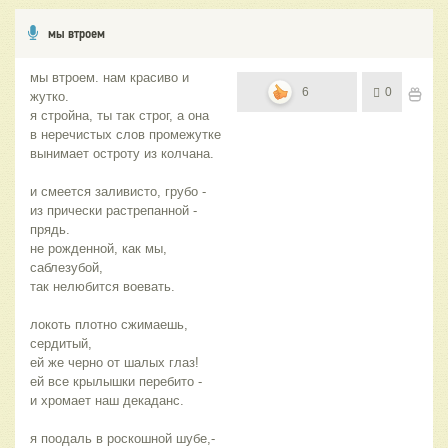
мы втроем
мы втроем. нам красиво и
6
0
жутко.
я стройна, ты так строг, а она
в неречистых слов промежутке
вынимает остроту из колчана.
и смеется заливисто, грубо -
из прически растрепанной -
прядь.
не рожденной, как мы,
саблезубой,
так нелюбится воевать.
локоть плотно сжимаешь,
сердитый,
ей же черно от шалых глаз!
ей все крылышки перебито -
и хромает наш декаданс.
я поодаль в роскошной шубе,-