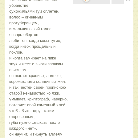
убранстве!
сухожильями туи сплетен.
волос – огненным
протуберанцем,
и мальчишеский голос –
январь-обертон.
любит он, когда косы тугие,
когда низок прощальный
поклон,
и когда замирает на пике
звук и жест с вьюги звонким
свистком.
он шагает красиво, ладьею,
коромыслами солнечных жил.
и так честен своей прописною
старой ненавистью ко лжи.
умывает. криптограф, наверно,
потеряет свой каменный хлеб.
чтобы быть вдруг таким
откровенным,
губы нужно смыкать после
каждого «нет».
он научит, и гибнуть аллеям