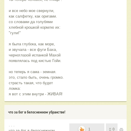
и все небо мое свернули,
как салфетку, как оригами.
со словами да голубями
хлебной крошкой кормлю их:
"гули!"
я была глубока, как море,
и звучала - все фуги Баха,
черноглазой испанкой Махой
появлялась под кистью Гойи.
но теперь я сама - земная.
это, стало быть, очень громко.
страсть такая, что будет
ломка:
я вот с этим внутри - ЖИВАЯ!
что за бог в белоснежном убранстве!
. . .
1
0
что за бог в белоснежном