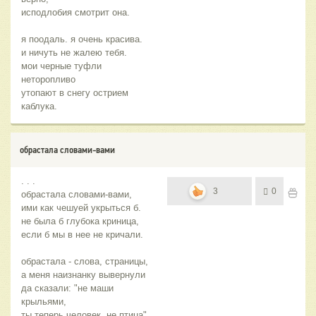
исподлобия смотрит она.
я поодаль. я очень красива.
и ничуть не жалею тебя.
мои черные туфли
неторопливо
утопают в снегу острием
каблука.
обрастала словами-вами
. . .
3
0
обрастала словами-вами,
ими как чешуей укрыться б.
не была б глубока криница,
если б мы в нее не кричали.
обрастала - слова, страницы,
а меня наизнанку вывернули
да сказали: "не маши
крыльями,
ты теперь человек, не птица".