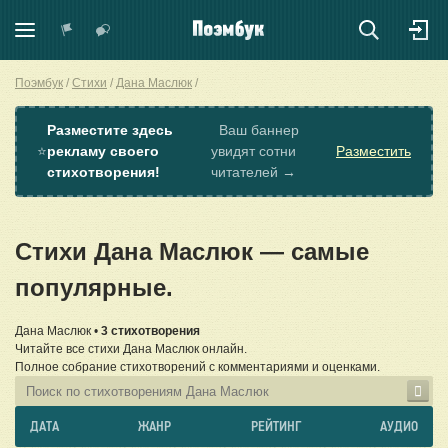
Поэмбук
Стихи
Дана Маслюк
Разместите здесь
Ваш баннер
⭐
рекламу своего
увидят сотни
Разместить
стихотворения!
читателей →
Стихи Дана Маслюк — самые
популярные.
Дана Маслюк •
3 стихотворения
Читайте все стихи Дана Маслюк онлайн.
Полное собрание стихотворений с комментариями и оценками.
ДАТА
ЖАНР
РЕЙТИНГ
АУДИО