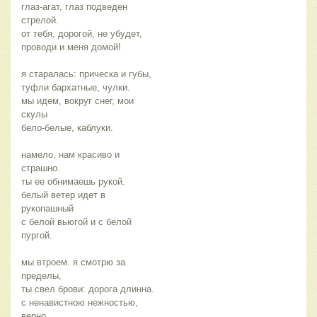
глаз-агат, глаз подведен
стрелой.
от тебя, дорогой, не убудет,
проводи и меня домой!
я старалась: прическа и губы,
туфли бархатные, чулки.
мы идем, вокруг снег, мои
скулы
бело-белые, каблуки.
намело. нам красиво и
страшно.
ты ее обнимаешь рукой.
белый ветер идет в
рукопашный
с белой вьюгой и с белой
пургой.
мы втроем. я смотрю за
пределы,
ты свел брови: дорога длинна.
с ненавистною нежностью,
верно,