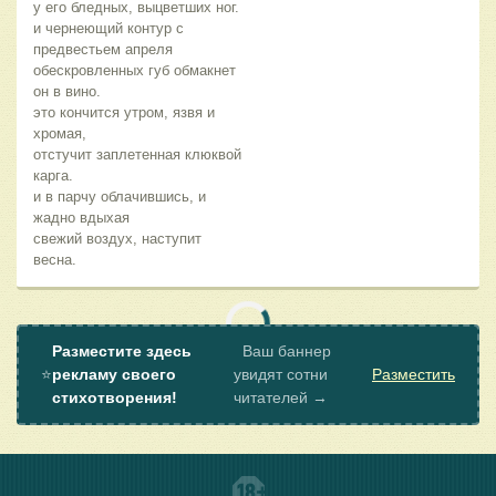
у его бледных, выцветших ног.
и чернеющий контур с
предвестьем апреля
обескровленных губ обмакнет
он в вино.
это кончится утром, язвя и
хромая,
отстучит заплетенная клюквой
карга.
и в парчу облачившись, и
жадно вдыхая
свежий воздух, наступит
весна.
Разместите здесь
Ваш баннер
⭐
рекламу своего
увидят сотни
Разместить
стихотворения!
читателей →