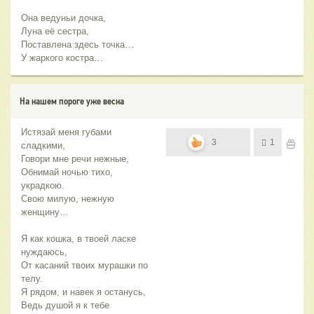
Она ведуньи дочка,
Луна её сестра,
Поставлена здесь точка…
У жаркого костра…
На нашем пороге уже весна
Истязай меня губами
3
1
сладкими,
Говори мне речи нежные,
Обнимай ночью тихо,
украдкою.
Свою милую, нежную
женщину…
Я как кошка, в твоей ласке
нуждаюсь,
От касаний твоих мурашки по
телу.
Я рядом, и навек я останусь,
Ведь душой я к тебе