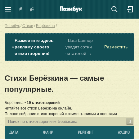
Поэмбук
Стихи
Берёзкина
Разместите здесь
Ваш баннер
⭐
рекламу своего
увидят сотни
Разместить
стихотворения!
читателей →
Стихи Берёзкина — самые
популярные.
Берёзкина •
19 стихотворений
Читайте все стихи Берёзкина онлайн.
Полное собрание стихотворений с комментариями и оценками.
ДАТА
ЖАНР
РЕЙТИНГ
АУДИО