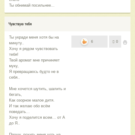
Ты обнимай посильнее...
Чувствую тебя
Ты укради меня хотя бы на
6
0
минуту..
Хочу я рядом чувствовать
тебя!
Твой аромат мне причиняет
муку,
Я превращаюсь будто не в
себя..
Мне хочется шутить, шалить и
бегать,
Как озорное малое дитя.
И так желаю обо всём
поведать…
Хочу я поделится всем… от А
до Я..
Прошу, похить меня хоть на