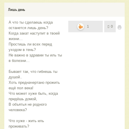
Лишь день
А что ты сделаешь когда
1
0
останется лишь день?
Когда закат наступит в твоей
жизни…
Простишь ли всех перед
уходом в тень?
Не важно в здравии ты иль ты
в болезни…
Бывает так, что гибнешь ты
душой..
Хоть предначертано прожить
ещё пол века!
Что может хуже быть, когда
придёшь домой,
В объятья не родного
человека?
Что хуже - жить иль
проживать?