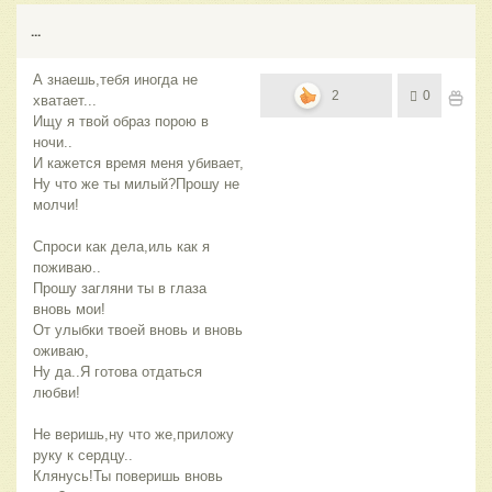
...
А знаешь,тебя иногда не
2
0
хватает...
Ищу я твой образ порою в
ночи..
И кажется время меня убивает,
Ну что же ты милый?Прошу не
молчи!
Спроси как дела,иль как я
поживаю..
Прошу загляни ты в глаза
вновь мои!
От улыбки твоей вновь и вновь
оживаю,
Ну да..Я готова отдаться
любви!
Не веришь,ну что же,приложу
руку к сердцу..
Клянусь!Ты поверишь вновь