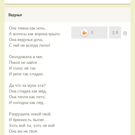
Ведунья
Она темна как ночь,
2
0
А волосы как ворона крыло.
Она ведуньи дочь,
С ней не всегда легко!
Околдовала в миг,
Покоя не найти…
И голос её тих
И речи так сладки..
Да что за мука эта?
Она сладка как мёд,
Она тепла как лето,
И холодна как лёд…
Разрушила покой твой,
И бренность бытия…
Хоть вой ты, хоть не вой
Она же не твоя.