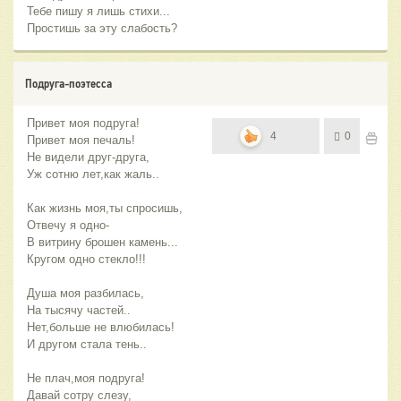
Тебе пишу я лишь стихи...
Простишь за эту слабость?
Подруга-поэтесса
Привет моя подруга!
4
0
Привет моя печаль!
Не видели друг-друга,
Уж сотню лет,как жаль..
Как жизнь моя,ты спросишь,
Отвечу я одно-
В витрину брошен камень...
Кругом одно стекло!!!
Душа моя разбилась,
На тысячу частей..
Нет,больше не влюбилась!
И другом стала тень..
Не плач,моя подруга!
Давай сотру слезу,