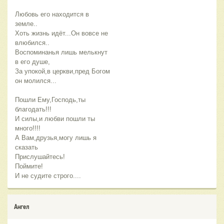
Любовь его находится в
земле..
Хоть жизнь идёт...Он вовсе не
влюбился..
Воспоминанья лишь мелькнут
в его душе,
За упокой,в церкви,пред Богом
он молился...
Пошли Ему,Господь,ты
благодать!!!
И силы,и любви пошли ты
много!!!!
А Вам,друзья,могу лишь я
сказать
Прислушайтесь!
Поймите!
И не судите строго....
Ангел