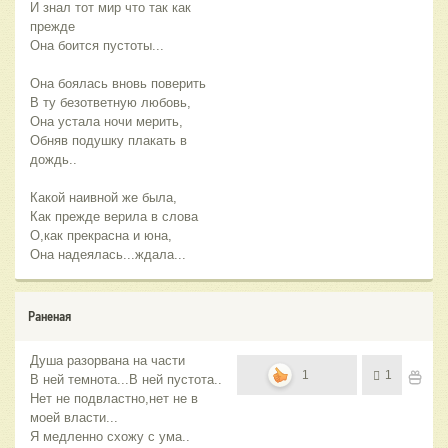
И знал тот мир что так как
прежде
Она боится пустоты...
Она боялась вновь поверить
В ту безответную любовь,
Она устала ночи мерить,
Обняв подушку плакать в
дождь..
Какой наивной же была,
Как прежде верила в слова
О,как прекрасна и юна,
Она надеялась...ждала...
Раненая
Душа разорвана на части
1
1
В ней темнота...В ней пустота..
Нет не подвластно,нет не в
моей власти...
Я медленно схожу с ума..