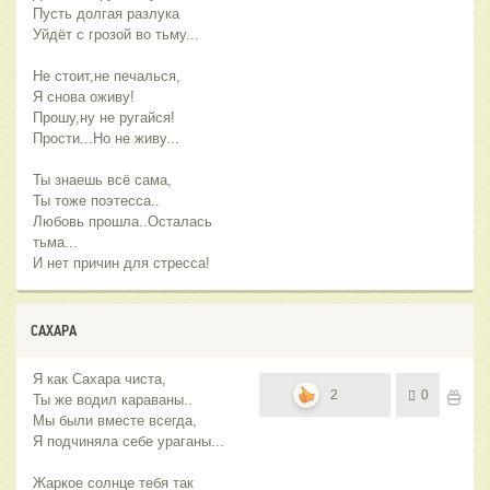
Пусть долгая разлука
Уйдёт с грозой во тьму...
Не стоит,не печалься,
Я снова оживу!
Прошу,ну не ругайся!
Прости...Но не живу...
Ты знаешь всё сама,
Ты тоже поэтесса..
Любовь прошла..Осталась
тьма...
И нет причин для стресса!
САХАРА
Я как Сахара чиста,
2
0
Ты же водил караваны..
Мы были вместе всегда,
Я подчиняла себе ураганы...
Жаркое солнце тебя так