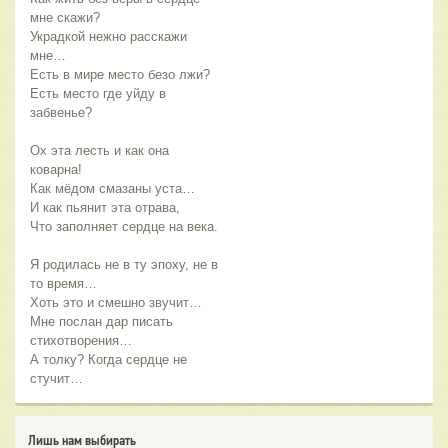
мне скажи?
Украдкой нежно расскажи
мне…
Есть в мире место безо лжи?
Есть место где уйду в
забвенье?
Ох эта лесть и как она
коварна!
Как мёдом смазаны уста…
И как пьянит эта отрава,
Что заполняет сердце на века.
Я родилась не в ту эпоху, не в
то время…
Хоть это и смешно звучит…
Мне послан дар писать
стихотворения…
А толку? Когда сердце не
стучит…
Лишь нам выбирать