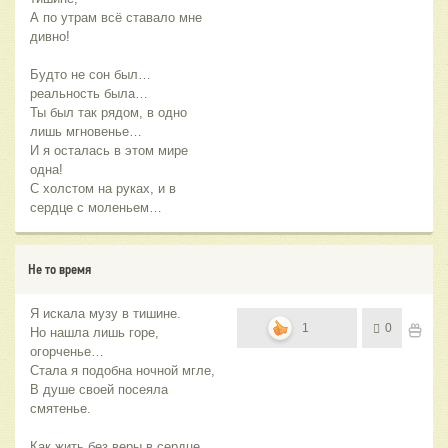
А по утрам всё ставало мне
дивно!
Будто не сон был…
реальность была…
Ты был так рядом, в одно
лишь мгновенье…
И я осталась в этом мире
одна!
С холстом на руках, и в
сердце с моленьем…
Не то время
Я искала музу в тишине.
1
0
Но нашла лишь горе,
огорченье…
Стала я подобна ночной мгле,
В душе своей посеяла
смятенье.
Как жить без веры в сердце