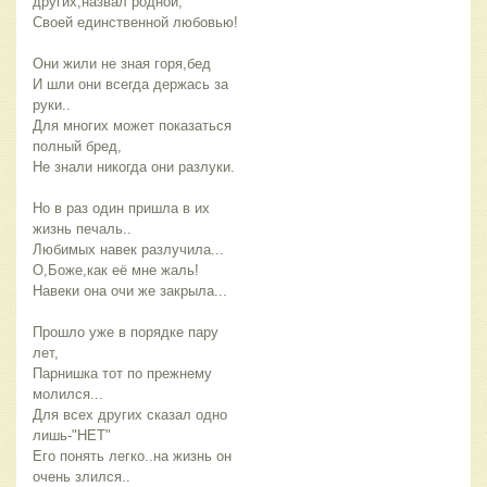
других,назвал родной,
Своей единственной любовью!
Они жили не зная горя,бед
И шли они всегда держась за
руки..
Для многих может показаться
полный бред,
Не знали никогда они разлуки.
Но в раз один пришла в их
жизнь печаль..
Любимых навек разлучила...
О,Боже,как её мне жаль!
Навеки она очи же закрыла...
Прошло уже в порядке пару
лет,
Парнишка тот по прежнему
молился...
Для всех других сказал одно
лишь-"НЕТ"
Его понять легко..на жизнь он
очень злился..