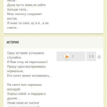
песок..
Душа пусть жива,не найти
больше тела...
Мою теплоту сохраняет
восток,
Я знаю ты смог..ну а я...я не
смела...
ИСТОРИЯ
Одну историю услышала
1
0
случайно,
И Вам хочу её пересказать!
Прошу одно-воспринимать
нормально,
Кто хочет может вспоминать...
На свете жил парнишка
молодой,
Хорош собой..и сердцем,и
душою...
Узнав свою,из тысячи