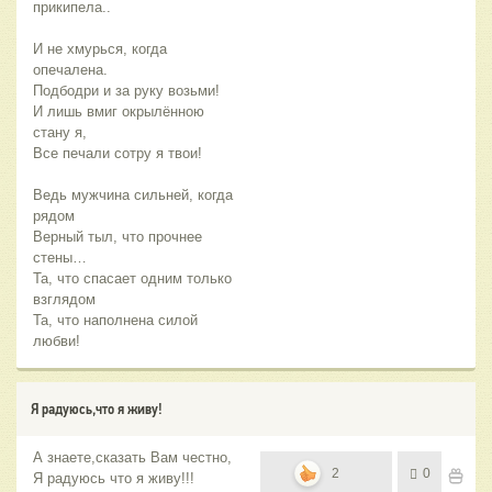
прикипела..
И не хмурься, когда
опечалена.
Подбодри и за руку возьми!
И лишь вмиг окрылённою
стану я,
Все печали сотру я твои!
Ведь мужчина сильней, когда
рядом
Верный тыл, что прочнее
стены…
Та, что спасает одним только
взглядом
Та, что наполнена силой
любви!
Я радуюсь,что я живу!
А знаете,сказать Вам честно,
2
0
Я радуюсь что я живу!!!