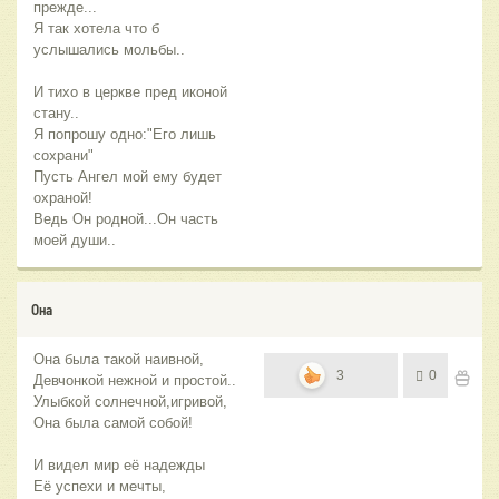
прежде...
Я так хотела что б
услышались мольбы..
И тихо в церкве пред иконой
стану..
Я попрошу одно:"Его лишь
сохрани"
Пусть Ангел мой ему будет
охраной!
Ведь Он родной...Он часть
моей души..
Она
Она была такой наивной,
3
0
Девчонкой нежной и простой..
Улыбкой солнечной,игривой,
Она была самой собой!
И видел мир её надежды
Её успехи и мечты,