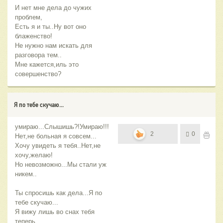
И нет мне дела до чужих
проблем,
Есть я и ты..Ну вот оно
блаженство!
Не нужно нам искать для
разговора тем..
Мне кажется,иль это
совершенство?
Я по тебе скучаю...
умираю...Слышишь?!Умираю!!!
2
0
Нет,не больная я совсем...
Хочу увидеть я тебя..Нет,не
хочу,желаю!
Но невозможно...Мы стали уж
никем..
Ты спросишь как дела...Я по
тебе скучаю...
Я вижу лишь во снах тебя
теперь..