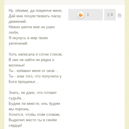
Ну, обними, да покрепче меня,
1
0
Дай мне почувствовать ласку
движений..
Нежно шепчи мне на ушко
любя,
Я окунусь в мир твоих
увлечений.
Хоть написала я сотни стихов,
В них не найти ни рядка о
моленье!
Ты - избавил меня от оков…
Ты - знак того, что получила у
Бога прощенье…
Знать, не дано, что готовит
судьба…
Будем ли вместе, иль будем
мы порознь.
Хочется, чтобы этим словам,
Выделил место ты в своём
сердце!