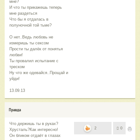
мне?
И что ты прикажешь теперь
мне раздеться
Что бы я отдалась в
полуночной той тьме?
О нет..Ведь любовь не
измеришь ты сексом
Прости ты далёк от понятья
любви!
Ты провалил испытание с
треском
Ну что же одевайся..Прощай и
уйди!
13.09.13
Правда
Что держишь ты в руках?
2
0
Хрусталь?Как интересно!
Он бликом отдаёт в глазах