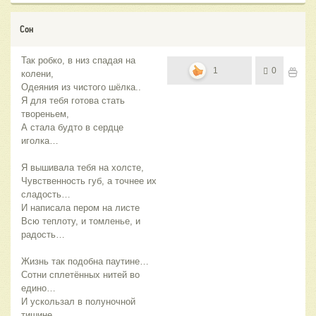
Сон
Так робко, в низ спадая на
1
0
колени,
Одеяния из чистого шёлка..
Я для тебя готова стать
твореньем,
А стала будто в сердце
иголка…
Я вышивала тебя на холсте,
Чувственность губ, а точнее их
сладость…
И написала пером на листе
Всю теплоту, и томленье, и
радость…
Жизнь так подобна паутине…
Сотни сплетённых нитей во
едино…
И ускользал в полуночной
тишине,