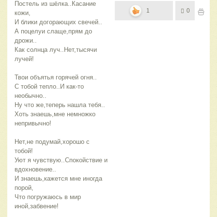
Постель из шёлка..Касание
1
0
кожи,
И блики догорающих свечей..
А поцелуи слаще,прям до
дрожи..
Как солнца луч..Нет,тысячи
лучей!
Твои объятья горячей огня..
С тобой тепло..И как-то
необычно..
Ну что же,теперь нашла тебя..
Хоть знаешь,мне немножко
непривычно!
Нет,не подумай,хорошо с
тобой!
Уют я чувствую..Спокойствие и
вдохновение..
И знаешь,кажется мне иногда
порой,
Что погружаюсь в мир
иной,забвение!