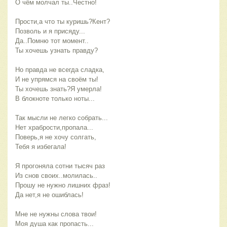
О чём молчал ты..Честно!
Прости,а что ты куришь?Кент?
Позволь и я присяду...
Да..Помню тот момент..
Ты хочешь узнать правду?
Но правда не всегда сладка,
И не упрямся на своём ты!
Ты хочешь знать?Я умерла!
В блокноте только ноты...
Так мысли не легко собрать...
Нет храбрости,пропала...
Поверь,я не хочу солгать,
Тебя я избегала!
Я прогоняла сотни тысяч раз
Из снов своих..молилась..
Прошу не нужно лишних фраз!
Да нет,я не ошиблась!
Мне не нужны слова твои!
Моя душа как пропасть...