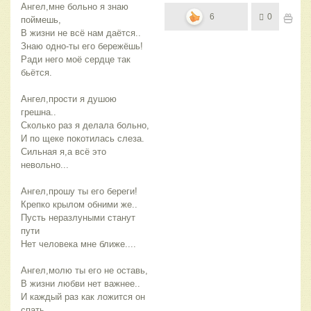
Ангел,мне больно я знаю
6
0
поймешь,
В жизни не всё нам даётся..
Знаю одно-ты его бережёшь!
Ради него моё сердце так
бьётся.
Ангел,прости я душою
грешна..
Сколько раз я делала больно,
И по щеке покотилась слеза.
Сильная я,а всё это
невольно...
Ангел,прошу ты его береги!
Крепко крылом обними же..
Пусть неразлуными станут
пути
Нет человека мне ближе....
Ангел,молю ты его не оставь,
В жизни любви нет важнее..
И каждый раз как ложится он
спать