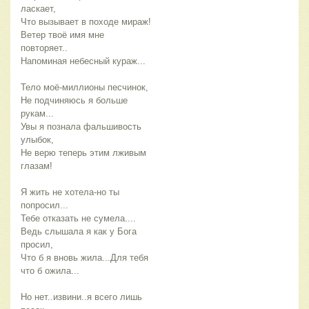
ласкает,
Что вызывает в походе мираж!
Ветер твоё имя мне
повторяет..
Напоминая небесный кураж...
Тело моё-миллионы песчинок,
Не подчиняюсь я больше
рукам...
Увы я познала фальшивость
улыбок,
Не верю теперь этим лживым
глазам!
Я жить не хотела-но ты
попросил...
Тебе отказать не сумела....
Ведь слышала я как у Бога
просил,
Что б я вновь жила...Для тебя
что б ожила...
Но нет..извини..я всего лишь