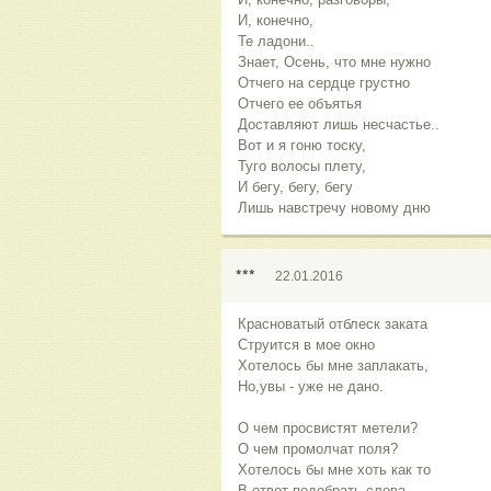
И, конечно,
Те ладони..
Знает, Осень, что мне нужно
Отчего на сердце грустно
Отчего ее объятья
Доставляют лишь несчастье..
Вот и я гоню тоску,
Туго волосы плету,
И бегу, бегу, бегу
Лишь навстречу новому дню
***
22.01.2016
Красноватый отблеск заката
Струится в мое окно
Хотелось бы мне заплакать,
Но,увы - уже не дано.
О чем просвистят метели?
О чем промолчат поля?
Хотелось бы мне хоть как то
В ответ подобрать слова