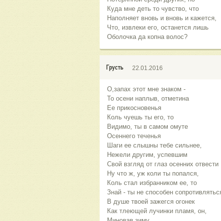
Куда мне деть то чувство, что
Наполняет вновь и вновь и кажется,
Что, извлеки его, останется лишь
Оболочка да копна волос?
Грусть
22.01.2016
О,запах этот мне знаком -
То осени наплыв, отметина
Ее прикосновенья
Коль чуешь ты его, то
Видимо, ты в самом омуте
Осеннего теченья
Шаги ее слышны тебе сильнее,
Нежели другим, успевшим
Свой взгляд от глаз осенних отвести
Ну что ж, уж коли ты попался,
Коль стал избранником ее, то
Знай - ты не способен сопротивлятьс
В душе твоей зажегся огонек
Как тлеющей лучинки пламя, он,
Миновав зиму,