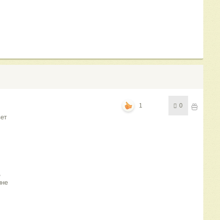
1
0
вет
,
ине