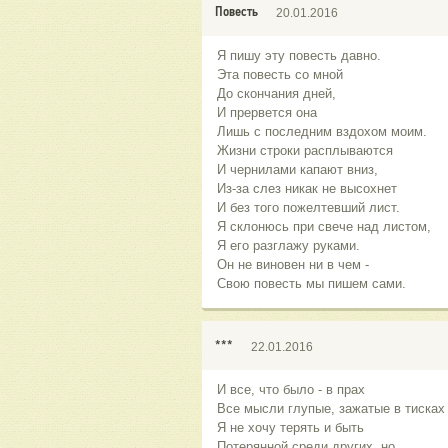
Повесть
20.01.2016
Я пишу эту повесть давно.
Эта повесть со мной
До скончания дней,
И прервется она
Лишь с последним вздохом моим.
Жизни строки расплываются
И чернилами капают вниз,
Из-за слез никак не высохнет
И без того пожелтевший лист.
Я склонюсь при свече над листом,
Я его разглажу руками.
Он не виновен ни в чем -
Свою повесть мы пишем сами.
***
22.01.2016
И все, что было - в прах
Все мысли глупые, зажатые в тисках
Я не хочу терять и быть
Потерянной среди других, но