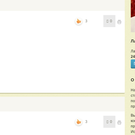
3
0
Л
Ла
24
О
На
ст
по
пр
Вы
ко
3
0
пр
Ис