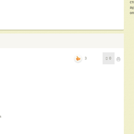
ст
ау
оп
3
0
я