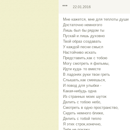
***
22.01.2016
Мне кажется, мне для теплоты души
Достаточно немногого
Лишь был бы рядом ты
Пускай и лишь духовно
Твой образ создавать
У каждой песни смысл
Настойчиво искать
Представить,как с тобою
Могу смотреть я фильмы,
Идти куда- то вместе
В ладонях руки твои греть
Слышать,как смеешься,
И повод для улыбки -
Какая-нибудь одна
Из странных моих шуток
Делить с тобою небо,
Смотреть в одно пространство,
Сидеть немного ближе,
Делить с тобой тепло
Я этих строк,конечно,
Тебе не покажу