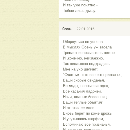
И так уже понятно -
Тобою лишь дышу.
Осень
22.01.2016
Обернуться не успела -
В мыслях Осень уж засела
Треплет волосы столь нежно
И ,конечно, неизбежно,
Так неслышно подкрадясь
Мне на ухо шепчет:
"Счастье - это все его признанья,
Ваши скорые свиданья,
Взгляды, полные загадок,
Все касания ладоней,
Ночи, полные бессонниц,
Ваши теплые объятия"
И от этих ее слов
Вновь берет по коже дрожь
И,укутываясь шарфом,
Вспоминаю все признанья,
И, конечно, разговоры,