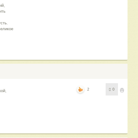
ий,
ить
усть.
великое
2
0
кой,