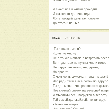
Я знаю: все в жизни проходит
И смысл тогда лишь один:
Жить каждый день так, словно
До этого и не был.
Обман
22.01.2016
-Ты любишь меня?
-Конечно же, нет.
Не с тобою мечтаю я встретить расс
Взгляды твои не нужны мне и голос
Не чарует,не манит, не держит,
Но просит.
О чем же ты думала, глупая, малая?
Что ради тебя я все поменяю вдруг?
Ты для меня лишь рассветная дымка
Невзрачный цветок на вечерней витр
Я мыслями весь погружен в теплоту
Той самой,далекой,той,что так жду.
-Зачем же тогда?..
-Ах, все это? Обман!