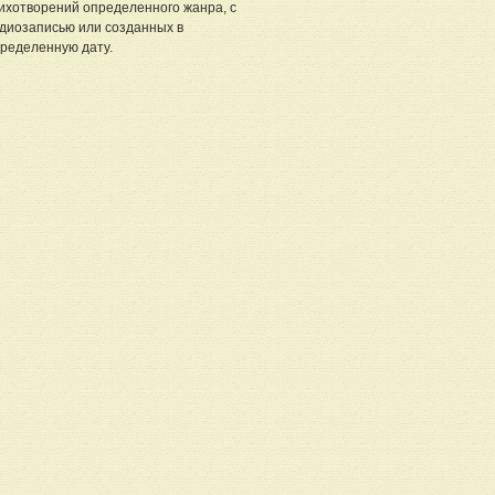
ихотворений определенного жанра, с
диозаписью или созданных в
ределенную дату.