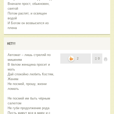
Вначале прост, обыкновен,
святой
Потом распят, и освящен
водой
И Богом он возвысился из
плена
НЕТ!!!
Автомат – лишь стреляй по
2
0
мишеням
В белом женщина просит и
мать
Дай спокойно любить Костям,
Женям
Не посмей, прошу, жизни
ломать
Не посмей им быть чёрным
салютом
Не губи продолжение рода
Пусть живут все в миру и с