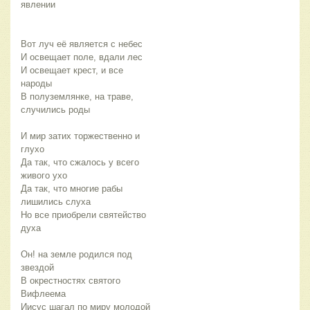
явлении
Вот луч её является с небес
И освещает поле, вдали лес
И освещает крест, и все
народы
В полуземлянке, на траве,
случились роды
И мир затих торжественно и
глухо
Да так, что сжалось у всего
живого ухо
Да так, что многие рабы
лишились слуха
Но все приобрели святейство
духа
Он! на земле родился под
звездой
В окрестностях святого
Вифлеема
Иисус шагал по миру молодой