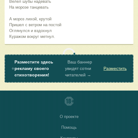
Велел шубы надевать
На морозе танцевать
А мороз лихой, крутой
Пришел с ветром на постой
Оглянулся и вздохнул
Куражом вокруг метнул.
Разместите здесь
Ваш баннер
⭐
рекламу своего
увидят сотни
Разместить
стихотворения!
читателей →
О проекте
Помощь