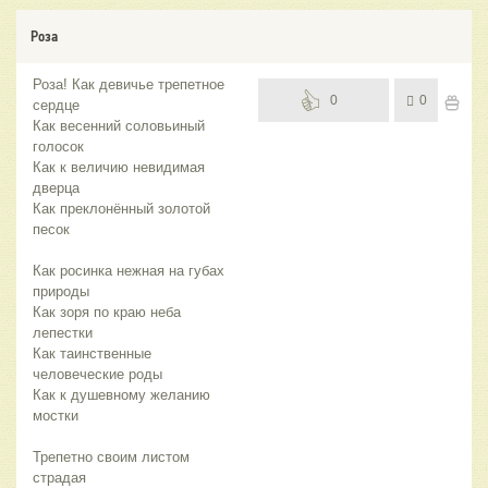
Роза
Роза! Как девичье трепетное
0
0
сердце
Как весенний соловьиный
голосок
Как к величию невидимая
дверца
Как преклонённый золотой
песок
Как росинка нежная на губах
природы
Как зоря по краю неба
лепестки
Как таинственные
человеческие роды
Как к душевному желанию
мостки
Трепетно своим листом
страдая