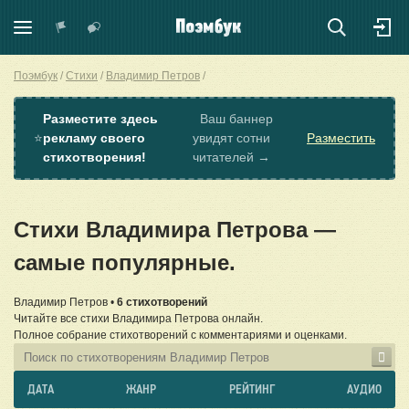
Поэмбук
Стихи
Владимир Петров
Разместите здесь
Ваш баннер
⭐
рекламу своего
увидят сотни
Разместить
стихотворения!
читателей →
Стихи Владимира Петрова —
самые популярные.
Владимир Петров •
6 стихотворений
Читайте все стихи Владимира Петрова онлайн.
Полное собрание стихотворений с комментариями и оценками.
ДАТА
ЖАНР
РЕЙТИНГ
АУДИО