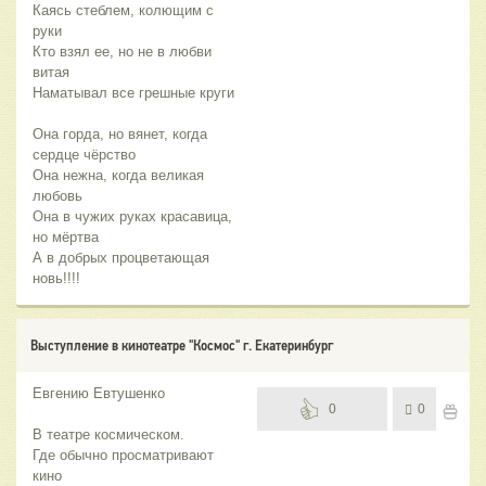
Каясь стеблем, колющим с
руки
Кто взял ее, но не в любви
витая
Наматывал все грешные круги
Она горда, но вянет, когда
сердце чёрство
Она нежна, когда великая
любовь
Она в чужих руках красавица,
но мёртва
А в добрых процветающая
новь!!!!
Выступление в кинотеатре "Космос" г. Екатеринбург
Евгению Евтушенко
0
0
В театре космическом.
Где обычно просматривают
кино