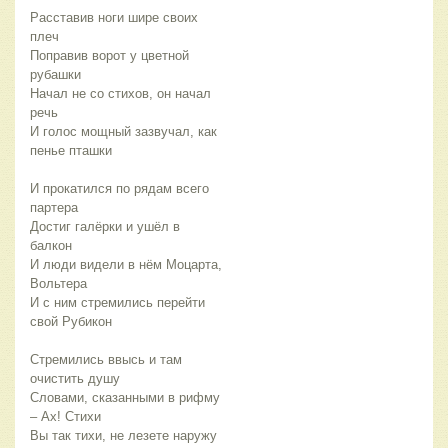
Расставив ноги шире своих
плеч
Поправив ворот у цветной
рубашки
Начал не со стихов, он начал
речь
И голос мощный зазвучал, как
пенье пташки
И прокатился по рядам всего
партера
Достиг галёрки и ушёл в
балкон
И люди видели в нём Моцарта,
Вольтера
И с ним стремились перейти
свой Рубикон
Стремились ввысь и там
очистить душу
Словами, сказанными в рифму
– Ах! Стихи
Вы так тихи, не лезете наружу