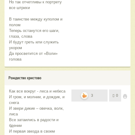
Но так отчетливы к портрету
все штрихи
В таинстве между куполом и
полом
Теперь останутся его шаги,
глаза, слова
И будут греть или служить
укором
Да просветится от «Воли»
голова
Рождество христово
Как все вокруг - леса и небеса
3
0
И гром, и молнии, и дождик, и
снега
И звери дикие – овечка, волк,
лиса
Все затаились в радости и
бдении
И первая звезда в своем