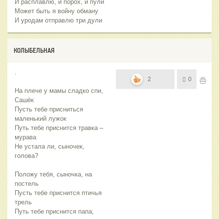
И расплавлю, и порох, и пули
Может быть я войну обману
И уродам отправлю три дули
КОЛЫБЕЛЬНАЯ
.
2
0
На плече у мамы сладко спи,
Сашёк
Пусть тебе присниться
маленький лужок
Путь тебе приснится травка –
мурава
Не устала ли, сыночек,
голова?
Положу тебя, сыночка, на
постель
Пусть тебе приснится птичья
трель
Путь тебе приснится папа,