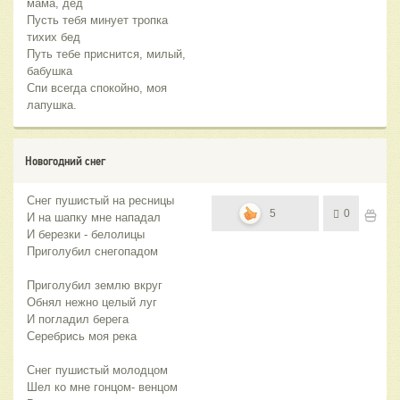
мама, дед
Пусть тебя минует тропка
тихих бед
Путь тебе приснится, милый,
бабушка
Спи всегда спокойно, моя
лапушка.
Новогодний снег
Снег пушистый на ресницы
5
0
И на шапку мне нападал
И березки - белолицы
Приголубил снегопадом
Приголубил землю вкруг
Обнял нежно целый луг
И погладил берега
Серебрись моя река
Снег пушистый молодцом
Шел ко мне гонцом- венцом