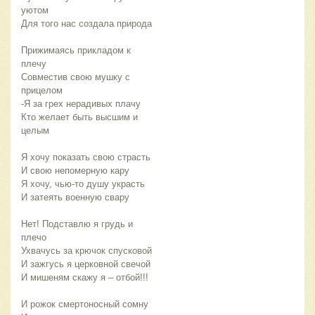
уютом
Для того нас создала природа
Прижимаясь прикладом к
плечу
Совместив свою мушку с
прицелом
-Я за грех нерадивых плачу
Кто желает быть высшим и
целым
Я хочу показать свою страсть
И свою непомерную кару
Я хочу, чью-то душу украсть
И затеять военную свару
Нет! Подставлю я грудь и
плечо
Ухвачусь за крючок спусковой
И зажгусь я церковной свечой
И мишеням скажу я – отбой!!!
И рожок смертоносный сомну