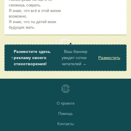
сможешь соврать.
Я знаю, что всё в этой жизни
возможно,
Я знаю, что ты детей моих
будущих мать.
Разместите здесь
Ваш баннер
⭐
рекламу своего
увидят сотни
Разместить
стихотворения!
читателей →
О проекте
Помощь
Контакты