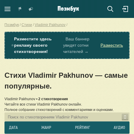
Поэмбук
Стихи
Vladimir Pakhunov
Разместите здесь
Ваш баннер
⭐
рекламу своего
увидят сотни
Разместить
стихотворения!
читателей →
Стихи Vladimir Pakhunov — самые
популярные.
Vladimir Pakhunov •
2 стихотворения
Читайте все стихи Vladimir Pakhunov онлайн.
Полное собрание стихотворений с комментариями и оценками.
ДАТА
ЖАНР
РЕЙТИНГ
АУДИО