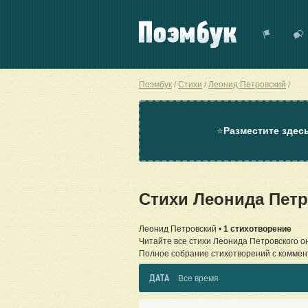
Поэмбук
Стихи
Леонид Петровский
⭐
Разместите здес
Стихи Леонида Пет
Леонид Петровский •
1 стихотворение
Читайте все стихи Леонида Петровского о
Полное собрание стихотворений с коммен
ДАТА
Все время