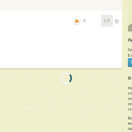
6
0
Л
Пе
1
с
О
На
ст
оп
се
ст
Вы
ко
пр