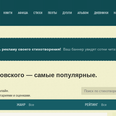
КНИГИ
АФИША
СТИХИ
ПОЭТЫ
ДУЭЛИ
АЛЬБОМ
ДНЕВНИКИ
К
ь рекламу своего стихотворения!
Ваш баннер увидят сотни чит
ровского — самые популярные.
нлайн.
тариями и оценками.
ЖАНР
РЕЙТИНГ
Все
Все