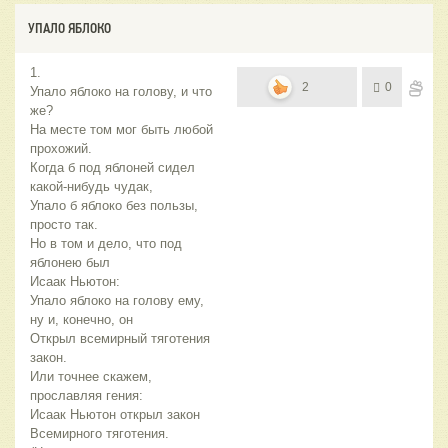
УПАЛО ЯБЛОКО
1.
2
0
Упало яблоко на голову, и что
же?
На месте том мог быть любой
прохожий.
Когда б под яблоней сидел
какой-нибудь чудак,
Упало б яблоко без пользы,
просто так.
Но в том и дело, что под
яблонею был
Исаак Ньютон:
Упало яблоко на голову ему,
ну и, конечно, он
Открыл всемирный тяготения
закон.
Или точнее скажем,
прославляя гения:
Исаак Ньютон открыл закон
Всемирного тяготения.