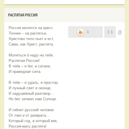
РАСПЯТАЯ РОССИЯ
Россия молится на крест,
1
1
Точнее – на распятье,
Христово тело пьет и ест,
Сама, как Христ, распята.
Молиться б надо на тебя,
Распятая Россия!
В тебе – и бог, и сатана,
И праведная сила.
В тебе – и удаль, и простор,
И лунный свет в оконце,
И задушевный разговор…
Но бес затмил нам Солнце.
И гибнет русский человек
От лжи и от разврата…
Который год, в который век,
Россия-мать распята!