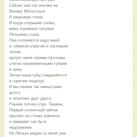
Сейчас она так похожа на
Венеру Милосскую.
Я закрываю глаза…
И когда открываю снова,
вижу огромные голубые
Лёлькины глаза.
Она склоняется надо мной
и, обжигая упругим и ласковым
телом,
целует меня своими пухлыми,
слегка напомаженными губами
в щеку.
Затем наши губы соединяются
в горячем поцелуе.
И мы лежим так немыслимо
долго,
в объятиях друг друга.
Раннее летнее утро. Тишина.
Первый солнечный зайчик
прыгает на стенку комнаты
и замирает как бы в
недоумении.
Но Лёльки рядом со мной уже