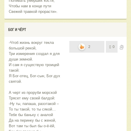
Поливать умерших кости,
Чтобы нам в конце пути
Свежей травкой прорасти».
БОГ И ЧЁРТ
-Чтоб жизнь вокруг текла
2
0
большой рекой,
Три измерения создал я для
души земной.
И сам я существую троицей
такой:
Я Бог-отец, Бог-сын, Бог-дух
святой.
А черт из проруби морской
Трясет ему своей балдой:
-Ну ты, папаша, разэтакой –
То ты такой, то ты сякой…
Тебе бы баньку с аналой
Да на перинку бы с женой,
Вот там ты был бы о-ё-ёй,