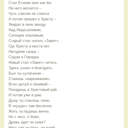
Стал Есенин мне как бог.
На него молился –
Чуть совсем не спился.
А потом пришел к Христу –
Увидал в окне звезду
Над Иерусалимом,
Солнцем опалимым.
Старый стал читать «Завет»,
Где Христу и места нет.
Негодяев свора –
Содом и Гоморра.
Новый стал «Завет» читать,
Здесь узнал я благодать.
Был ты хулиганом –
Станешь «наркоманом»:
Всех целуй и обнимай –
Попадешь в Христовый рай.
И потом уже в раю
Душу ты спасешь свою.
В «кущах» там беспечно
Жить ты будешь вечно.
Но с чего, о боже,
Дрожь идет по коже?
Нету там ни блох, ни вшей,