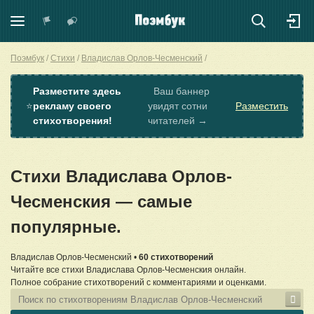
Поэмбук
Стихи
Владислав Орлов-Чесменский
Разместите здесь
Ваш баннер
⭐
рекламу своего
увидят сотни
Разместить
стихотворения!
читателей →
Стихи Владислава Орлов-
Чесменския — самые
популярные.
Владислав Орлов-Чесменский •
60 стихотворений
Читайте все стихи Владислава Орлов-Чесменския онлайн.
Полное собрание стихотворений с комментариями и оценками.