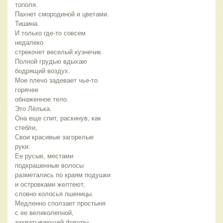
тополя.
Пахнет смородиной и цветами.
Тишина.
И только где-то совсем
недалеко
стрекочет веселый кузнечик.
Полной грудью вдыхаю
бодрящий воздух.
Мое плечо задевает чье-то
горячее
обнаженное тело.
Это Лёлька.
Она еще спит, раскинув, как
стебли,
Свои красивые загорелые
руки.
Ее русые, местами
подкрашенные волосы
разметались по краям подушки
и островками желтеют,
словно колосья пшеницы.
Медленно сползает простыня
с ее великолепной,
захватывающей фигуры.