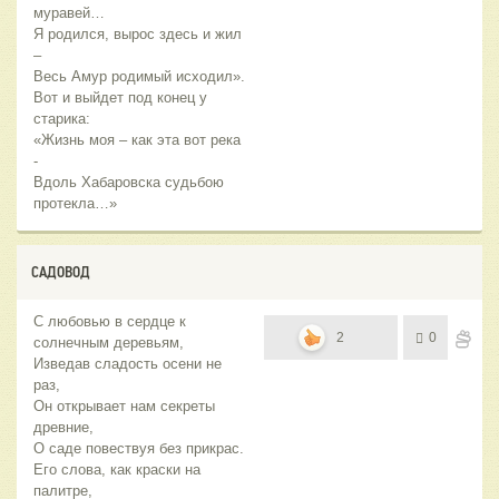
муравей…
Я родился, вырос здесь и жил
–
Весь Амур родимый исходил».
Вот и выйдет под конец у
старика:
«Жизнь моя – как эта вот река
-
Вдоль Хабаровска судьбою
протекла…»
САДОВОД
С любовью в сердце к
2
0
солнечным деревьям,
Изведав сладость осени не
раз,
Он открывает нам секреты
древние,
О саде повествуя без прикрас.
Его слова, как краски на
палитре,