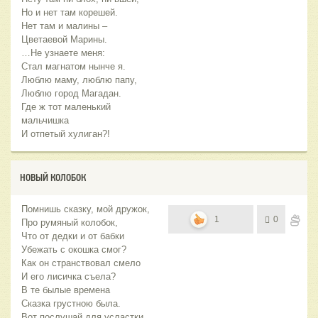
Но и нет там корешей.
Нет там и малины –
Цветаевой Марины.
…Не узнаете меня:
Стал магнатом нынче я.
Люблю маму, люблю папу,
Люблю город Магадан.
Где ж тот маленький
мальчишка
И отпетый хулиган?!
НОВЫЙ КОЛОБОК
Помнишь сказку, мой дружок,
1
0
Про румяный колобок,
Что от дедки и от бабки
Убежать с окошка смог?
Как он странствовал смело
И его лисичка съела?
В те былые времена
Сказка грустною была.
Вот послушай для усластки