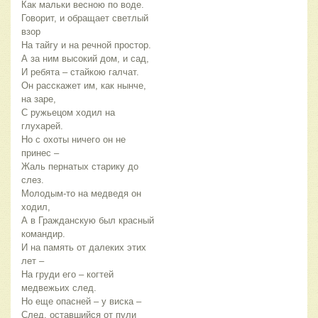
Как мальки весною по воде.
Говорит, и обращает светлый
взор
На тайгу и на речной простор.
А за ним высокий дом, и сад,
И ребята – стайкою галчат.
Он расскажет им, как нынче,
на заре,
С ружьецом ходил на
глухарей.
Но с охоты ничего он не
принес –
Жаль пернатых старику до
слез.
Молодым-то на медведя он
ходил,
А в Гражданскую был красный
командир.
И на память от далеких этих
лет –
На груди его – когтей
медвежьих след.
Но еще опасней – у виска –
След, оставшийся от пули