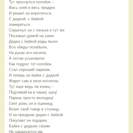
Тут проснулся колобок –
Весь озяб и весь продрог.
И решил он воротиться,
С дедкой, с бабкой
помириться.
Спрыгнул он с пенька и тут же
Поскакал домой на ужин.
Дедка с бабкой рады были:
Все обиды позабыли,
На руках его носили,
А потом усыновили.
Как подрос тот колобок,
Стал хороший паренек.
И теперь он бабке с дедкой
Жарит сам в печи котлетки.
Тут еще ведь не конец –
Подливай-ка в чашку щец!
Парень просто молодец!
Сеет рожь он и пшеницу,
Возит свой товар в столицу;
И на праздник дедке с бабкой
Покупает он подарки.
Бабка с дедкою своим
Не нарадуются им.