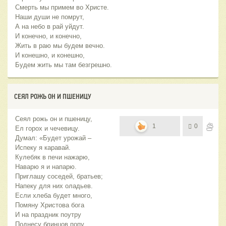
Смерть мы примем во Христе.
Наши души не помрут,
А на небо в рай уйдут.
И конечно, и конечно,
Жить в раю мы будем вечно.
И конешно, и конешно,
Будем жить мы там безгрешно.
СЕЯЛ РОЖЬ ОН И ПШЕНИЦУ
Сеял рожь он и пшеницу,
1
0
Ел горох и чечевицу.
Думал: «Будет урожай –
Испеку я каравай.
Кулебяк в печи нажарю,
Наварю я и напарю.
Приглашу соседей, братьев;
Напеку для них оладьев.
Если хлеба будет много,
Помяну Христова бога
И на праздник поутру
Поднесу блинцов попу.