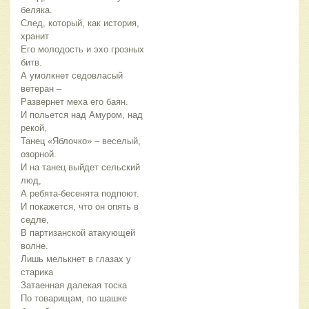
беляка.
След, который, как история,
хранит
Его молодость и эхо грозных
битв.
А умолкнет седовласый
ветеран –
Развернет меха его баян.
И польется над Амуром, над
рекой,
Танец «Яблочко» – веселый,
озорной.
И на танец выйдет сельский
люд,
А ребята-бесенята подпоют.
И покажется, что он опять в
седле,
В партизанской атакующей
волне.
Лишь мелькнет в глазах у
старика
Затаенная далекая тоска
По товарищам, по шашке