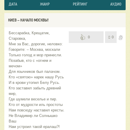
ДАТА
ЖАНР
РЕЙТИНГ
АУДИО
КИЕВ – НАЧАЛО МОСКВЫ!
Бессарабка, Крещатик,
0
0
Старовка,
Мне за Вас, дорогие, неловко:
Говорите: – Москва, москали
Только голод и мор принесли.
Позабыв, кто с «огнем и
мечом»
Для язычников был палачом.
Кто «святою» нарек нашу Русь
И в крови утопил Белу Русь.
Кто заставил забыть древний
мир,
Где шумели веселье и пир.
Кто от мудрости иль простоты
Нам повсюду наставил кресты.
Не Владимир ли Солнышко
Ваш
Нам устроил такой ералаш?!