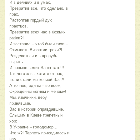
И в деяниях и в умах,
Превратив все, что сделано, в
прах.
Растоптав гордый дух
праотцов,
Превратив всех нас в божьих
рабов?!
И заставил – чтоб были тихи –
Отмывать Византии грехи?!
Раздеваться и в прорубь
нырять –
И поныне велит Ваша тать!!!
Так чего ж вы хотите от нас,
Если стали мы копией Вас?!
А точнее, едины – во всем,
Окрещённы «огнем и мечом»!
Мы, язычники, веру
принявшие,
Вас в истории оправдавшие,
Слышим в Киеве трепетный
хор:
В Украине – голодомор…
Что ж?! Терпеть приходилось и
нам,