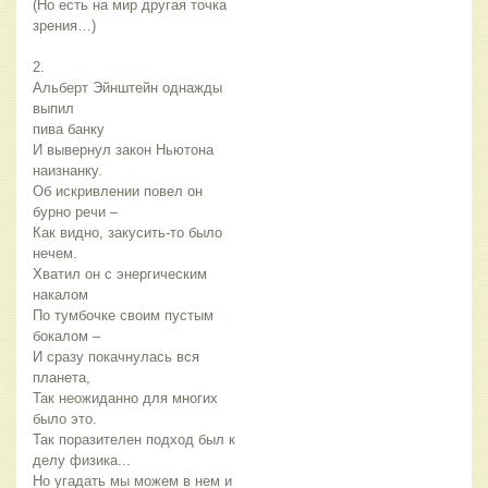
(Но есть на мир другая точка
зрения…)
2.
Альберт Эйнштейн однажды
выпил
пива банку
И вывернул закон Ньютона
наизнанку.
Об искривлении повел он
бурно речи –
Как видно, закусить-то было
нечем.
Хватил он с энергическим
накалом
По тумбочке своим пустым
бокалом –
И сразу покачнулась вся
планета,
Так неожиданно для многих
было это.
Так поразителен подход был к
делу физика...
Но угадать мы можем в нем и