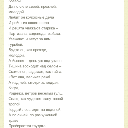
боевой
Да по силе своей, прежней,
молодой.
Любит он колхозные дела
И ребят из своего села.
И ребята уважают старика –
Партизана, садовода, рыбака.
Уважают, и бегут за ним
гурьбой,
Будто он, как прежде,
молодой.
А бывает – день уж под уклон,
Тишина восходит над селом –
Скажет он, вздыхая, как тайга:
«Вот она, великая река!
А над ней, смотри ж, кедрач,
багул,
Родники, ветров веселый гул…
Сплю, так чудится: запутанной
тропой
Гордый лось идет на водопой.
А по синей, по разбуженной
траве
Пробирается трудяга