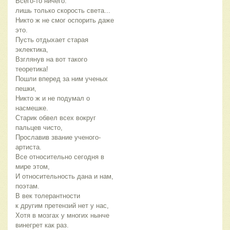
Всего-то ничего:
лишь только скорость света...
Никто ж не смог оспорить даже
это.
Пусть отдыхает старая
эклектика,
Взглянув на вот такого
теоретика!
Пошли вперед за ним ученых
пешки,
Никто ж и не подумал о
насмешке.
Старик обвел всех вокруг
пальцев чисто,
Прославив звание ученого-
артиста.
Все относительно сегодня в
мире этом,
И относительность дана и нам,
поэтам.
В век толерантности
к другим претензий нет у нас,
Хотя в мозгах у многих нынче
винегрет как раз.