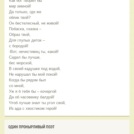
Как бог творил бы
мир земной!
Да только, где же
облик твой?
Он бестелесный, не живой!
Побаска, сказка –
Образ твой,
Для глупых деток –
с бородой!
-Вот, нечестивец ты, какой!
Сидел бы лучше,
бес морской,
В своей кадушке под водой,
Не нарушал бы мой покой!
Когда бы рядом был
со мной,
Уж я б тебя бы – кочергой
Да об часовенку балдой!
Чтоб лучше знал ты угол свой,
Из ада с хвостиком герой!
ОДИН ПРОНЫРЛИВЫЙ ПОЭТ