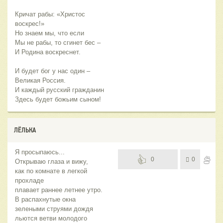
Кричат рабы: «Христос
воскрес!»
Но знаем мы, что если
Мы не рабы, то сгинет бес –
И Родина воскреснет.
И будет бог у нас один –
Великая Россия.
И каждый русский гражданин
Здесь будет божьим сыном!
ЛЁЛЬКА
Я просыпаюсь...
0
0
Открываю глаза и вижу,
как по комнате в легкой
прохладе
плавает раннее летнее утро.
В распахнутые окна
зелеными струями дождя
льются ветви молодого