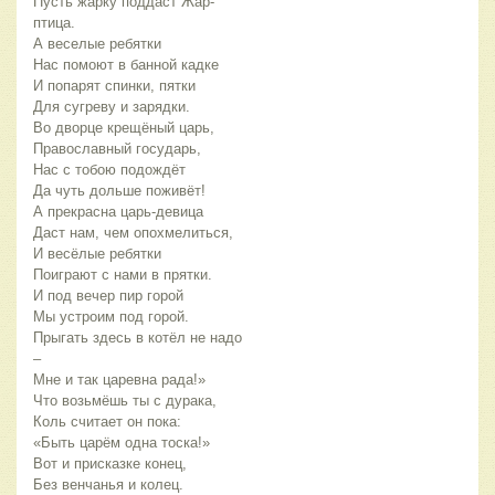
Пусть жарку поддаст Жар-
птица.
А веселые ребятки
Нас помоют в банной кадке
И попарят спинки, пятки
Для сугреву и зарядки.
Во дворце крещёный царь,
Православный государь,
Нас с тобою подождёт
Да чуть дольше поживёт!
А прекрасна царь-девица
Даст нам, чем опохмелиться,
И весёлые ребятки
Поиграют с нами в прятки.
И под вечер пир горой
Мы устроим под горой.
Прыгать здесь в котёл не надо
–
Мне и так царевна рада!»
Что возьмёшь ты с дурака,
Коль считает он пока:
«Быть царём одна тоска!»
Вот и присказке конец,
Без венчанья и колец.