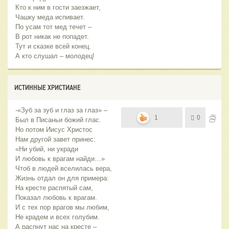
Кто к ним в гости заезжает,
Чашку меда испивает.
По усам тот мед течет –
В рот никак не попадет.
Тут и сказке всей конец.
А кто слушал – молодец!
ИСТИННЫЕ ХРИСТИАНЕ
-«Зуб за зуб и глаз за глаз» –
1
0
Был в Писаньи божий глас.
Но потом Иисус Христос
Нам другой завет принес:
«Ни убий, ни укради
И любовь к врагам найди…»
Чтоб в людей вселилась вера,
Жизнь отдал он для примера:
На кресте распятый сам,
Показал любовь к врагам.
И с тех пор врагов мы любим,
Не крадем и всех голубим.
А распнут нас на кресте –