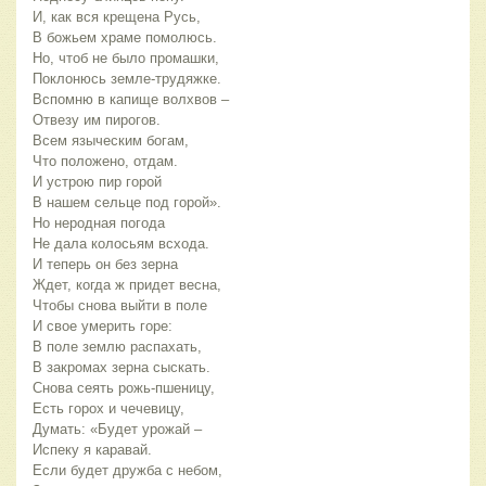
И, как вся крещена Русь,
В божьем храме помолюсь.
Но, чтоб не было промашки,
Поклонюсь земле-трудяжке.
Вспомню в капище волхвов –
Отвезу им пирогов.
Всем языческим богам,
Что положено, отдам.
И устрою пир горой
В нашем сельце под горой».
Но неродная погода
Не дала колосьям всхода.
И теперь он без зерна
Ждет, когда ж придет весна,
Чтобы снова выйти в поле
И свое умерить горе:
В поле землю распахать,
В закромах зерна сыскать.
Снова сеять рожь-пшеницу,
Есть горох и чечевицу,
Думать: «Будет урожай –
Испеку я каравай.
Если будет дружба с небом,