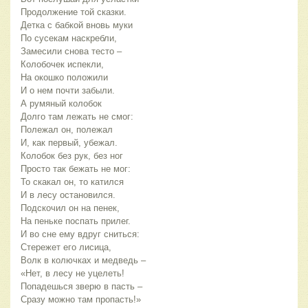
Продолжение той сказки.
Детка с бабкой вновь муки
По сусекам наскребли,
Замесили снова тесто –
Колобочек испекли,
На окошко положили
И о нем почти забыли.
А румяный колобок
Долго там лежать не смог:
Полежал он, полежал
И, как первый, убежал.
Колобок без рук, без ног
Просто так бежать не мог:
То скакал он, то катился
И в лесу остановился.
Подскочил он на пенек,
На пеньке поспать прилег.
И во сне ему вдруг сниться:
Стережет его лисица,
Волк в колючках и медведь –
«Нет, в лесу не уцелеть!
Попадешься зверю в пасть –
Сразу можно там пропасть!»