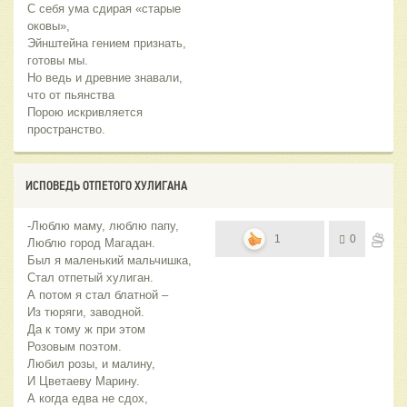
С себя ума сдирая «старые
оковы»,
Эйнштейна гением признать,
готовы мы.
Но ведь и древние знавали,
что от пьянства
Порою искривляется
пространство.
ИСПОВЕДЬ ОТПЕТОГО ХУЛИГАНА
-Люблю маму, люблю папу,
1
0
Люблю город Магадан.
Был я маленький мальчишка,
Стал отпетый хулиган.
А потом я стал блатной –
Из тюряги, заводной.
Да к тому ж при этом
Розовым поэтом.
Любил розы, и малину,
И Цветаеву Марину.
А когда едва не сдох,