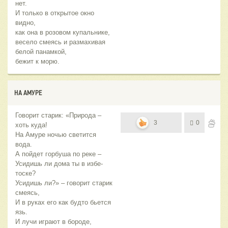
нет.
И только в открытое окно
видно,
как она в розовом купальнике,
весело смеясь и размахивая
белой панамкой,
бежит к морю.
НА АМУРЕ
Говорит старик: «Природа –
3
0
хоть куда!
На Амуре ночью светится
вода.
А пойдет горбуша по реке –
Усидишь ли дома ты в избе-
тоске?
Усидишь ли?» – говорит старик
смеясь,
И в руках его как будто бьется
язь.
И лучи играют в бороде,