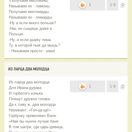
-Получаем миллионы,
1
0
Называем их - лимоны.
Получаем миллиарды,
Называем их - лемарды.
-Ну а если много больше?
-Нас не сыщешь даже в
Польше.
-Ну, а если дырку лишь
Ту, в которой пыж да мышь?
- Называем просто - шиш!
ИЗ ЛАРЦА ДВА МОЛОДЦА
Из ларца два молодца
1
0
Для Ивана-дурака
И горбатого конька
Пляшут дружно гопака.
Да к тому ж, два молодца
Напевают: «Гоп-ца-ца!»
Горбунку промолвил Ваня:
«Нам бы нынче лучше баня.
В том шатре, где царь-девица,