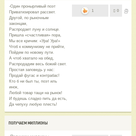
-Один пронырливый поэт
1
0
Приватизировал рассвет.
Другой, по рыночным
законцам,
Распродает луну и солнце.
Пришла «счастливая» пора,
Мы все кричим: «Ура! Ура!»
Чтоб к коммунизму не прийти,
Пойдем по новому пути.
А чтоб хватало на обед,
Распродадим весь божий свет.
Простая заповедь у нас:
Продай фугас и контрабас!
Кто б ни был ты, поэт иль
инок,
Любой товар тащи на рынок!
И будешь сладко пить да есть,
Да чепуху любую плесть!
ПОЛУЧАЕМ МИЛЛИОНЫ