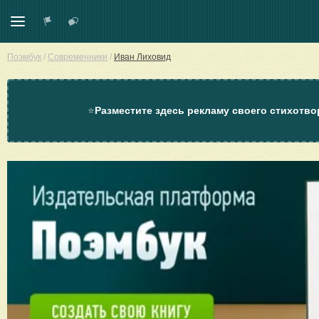
Поэмбук
/
Современники
/
Иван Лиховид
⭐
Разместите здесь рекламу своего стихотво