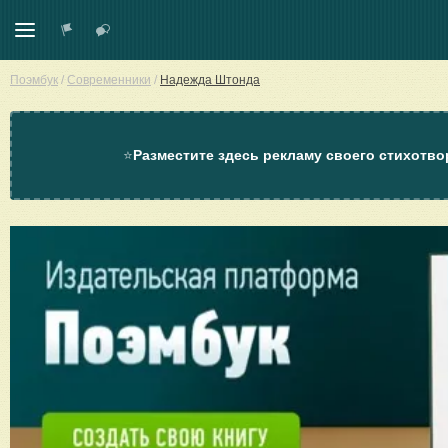
Поэмбук
/
Современники
/
Надежда Штонда
⭐
Разместите здесь рекламу своего стихотво