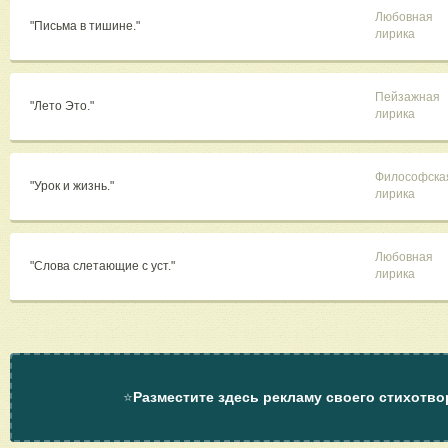
Любовная
"Письма в тишине."
лирика
Пейзажная
"Лето Это."
лирика
Философска
"Урок и жизнь."
лирика
Любовная
"Слова слетающие с уст."
лирика
⭐
Разместите здесь рекламу своего стихотво