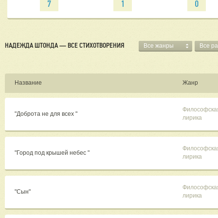
7
1
0
НАДЕЖДА ШТОНДА — ВСЕ СТИХОТВОРЕНИЯ
Все жанры
Все р
Название
Жанр
Философска
"Доброта не для всех "
лирика
Философска
"Город под крышей небес "
лирика
Философска
"Сын"
лирика