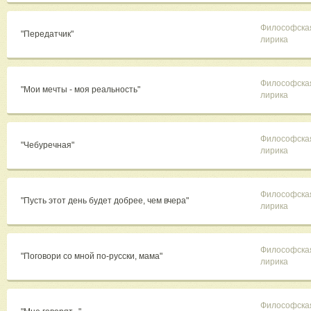
Философска
"Передатчик"
лирика
Философска
"Мои мечты - моя реальность"
лирика
Философска
"Чебуречная"
лирика
Философска
"Пусть этот день будет добрее, чем вчера"
лирика
Философска
"Поговори со мной по-русски, мама"
лирика
Философска