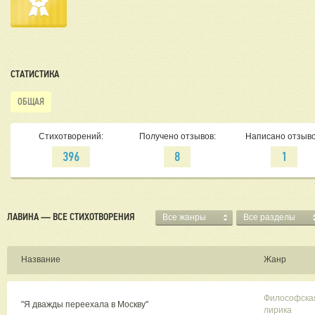
СТАТИСТИКА
ОБЩАЯ
Стихотворений:
Получено отзывов:
Написано отзыво
396
8
1
ЛАВИНА — ВСЕ СТИХОТВОРЕНИЯ
Все жанры
Все разделы
Название
Жанр
Философска
"Я дважды переехала в Москву"
лирика