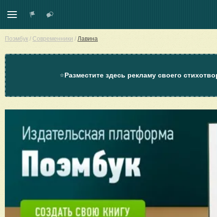
Поэмбук
/
Современники
/
Лавина
⭐
Разместите здесь рекламу своего стихотво