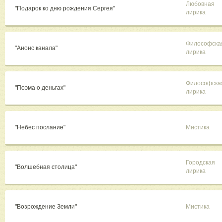
Любовная
"Подарок ко дню рождения Сергея"
лирика
Философска
"Анонс канала"
лирика
Философска
"Поэма о деньгах"
лирика
"Небес послание"
Мистика
Городская
"Волшебная столица"
лирика
"Возрождение Земли"
Мистика