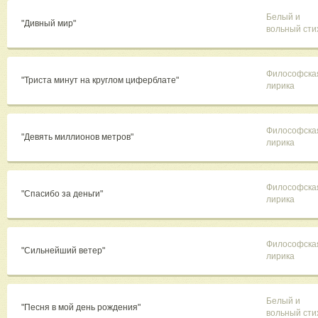
Белый и
"Дивный мир"
вольный сти
Философска
"Триста минут на круглом циферблате"
лирика
Философска
"Девять миллионов метров"
лирика
Философска
"Спасибо за деньги"
лирика
Философска
"Сильнейший ветер"
лирика
Белый и
"Песня в мой день рождения"
вольный сти