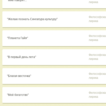
"Мне говорят..."
лирика
Философска
"Желаю познать Сингапура культуру"
лирика
Философска
"Планета Гайя"
лирика
Философска
"В первый день лета"
лирика
Философска
"Благая весточка"
лирика
Философска
"Моё богатство"
лирика