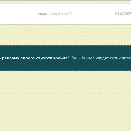
Анастасьев Алексей
04.03.20
ь рекламу своего стихотворения!
Ваш баннер увидят сотни чит