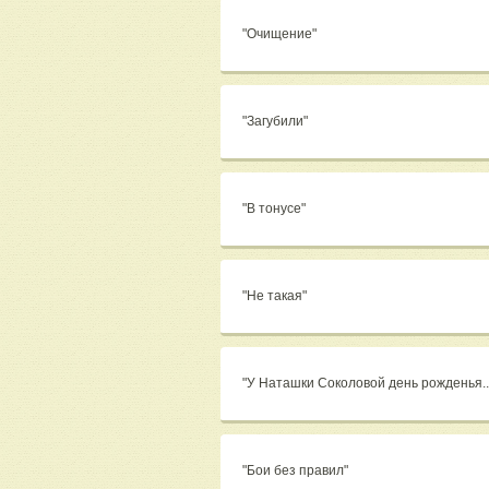
"Очищение"
"Загубили"
"В тонусе"
"Не такая"
"У Наташки Соколовой день рожденья...
"Бои без правил"