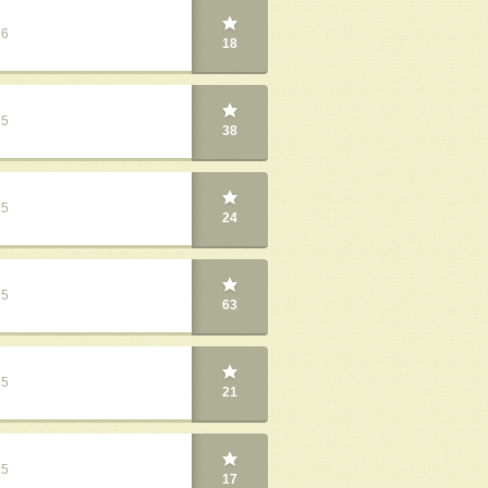
26
18
25
38
25
24
25
63
25
21
25
17