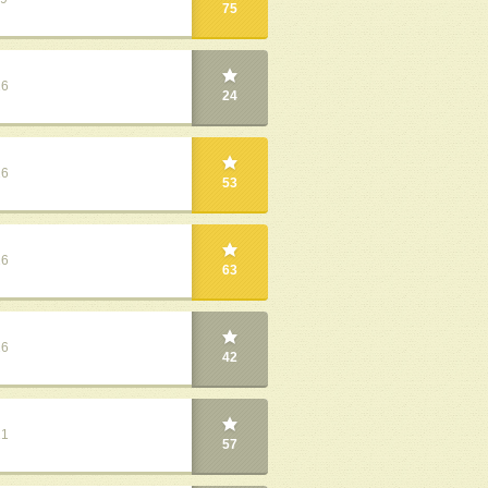
75
26
24
26
53
26
63
26
42
21
57