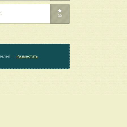
25
30
ателей →
Разместить