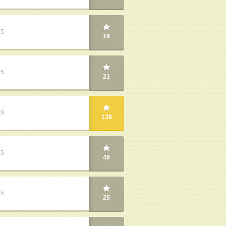
25
19
25
21
19
138
25
49
25
25