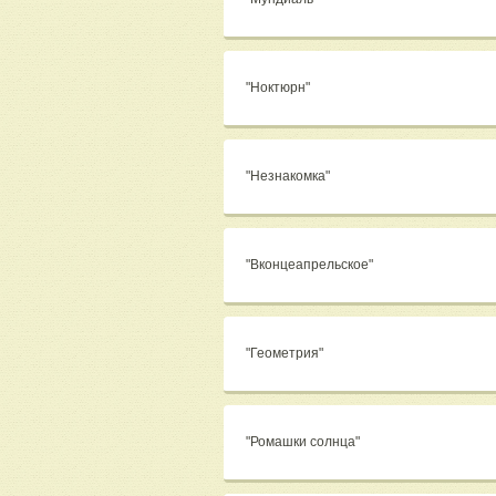
"Ноктюрн"
"Незнакомка"
"Вконцеапрельское"
"Геометрия"
"Ромашки солнца"