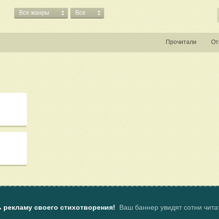
Все жанры
Все
Прочитали
От
ь рекламу своего стихотворения!
Ваш баннер увидят сотни чит