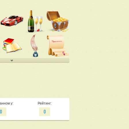
анном у:
Рейтинг:
0
0