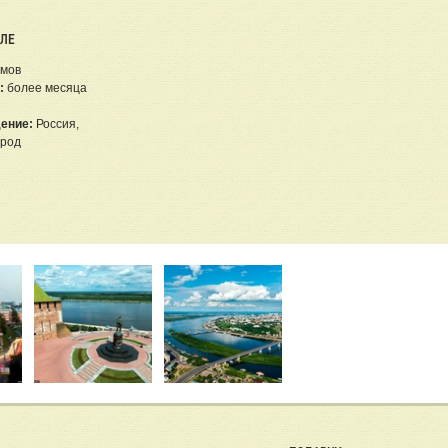
ЕЛЕ
омов
:
более месяца
ение:
Россия,
ород