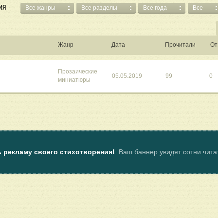
ИЯ
Все жанры
Все разделы
Все года
Все
Жанр
Дата
Прочитали
От
Прозаические
05.05.2019
99
0
миниатюры
ь рекламу своего стихотворения!
Ваш баннер увидят сотни чит