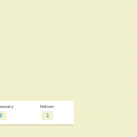
анном у:
Рейтинг:
0
3