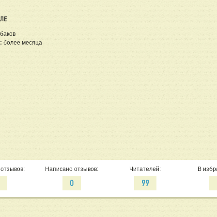
ЕЛЕ
баков
:
более месяца
отзывов:
Написано отзывов:
Читателей:
В избр
0
0
99