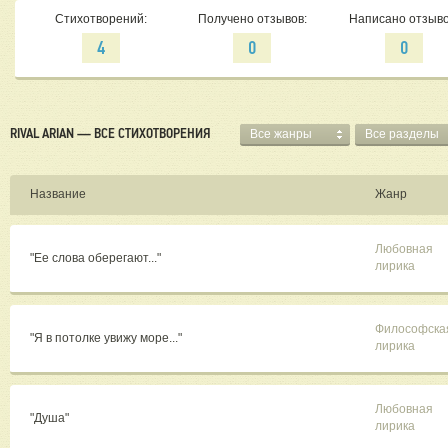
Стихотворений:
Получено отзывов:
Написано отзыво
4
0
0
RIVAL ARIAN — ВСЕ СТИХОТВОРЕНИЯ
Все жанры
Все разделы
Название
Жанр
Любовная
"Ее слова оберегают..."
лирика
Философска
"Я в потолке увижу море..."
лирика
Любовная
"Душа"
лирика