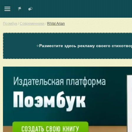
Поэмбук
/
Современники
/
RiVal Arian
⭐
Разместите здесь рекламу своего стихотво